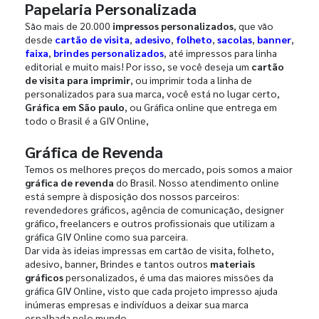
Papelaria Personalizada
São mais de 20.000
impressos personalizados
, que vão
desde
cartão de visita
,
adesivo
,
folheto
,
sacolas
,
banner
,
faixa
,
brindes personalizados
, até impressos para linha
editorial e muito mais! Por isso, se você deseja um
cartão
de visita para imprimir
, ou imprimir toda a linha de
personalizados para sua marca, você está no lugar certo,
Gráfica em São paulo
, ou Gráfica online que entrega em
todo o Brasil é a GIV Online,
Gráfica de Revenda
Temos os melhores preços do mercado, pois somos a maior
gráfica de revenda
do Brasil. Nosso atendimento online
está sempre à disposição dos nossos parceiros:
revendedores gráficos, agência de comunicação, designer
gráfico, freelancers e outros profissionais que utilizam a
gráfica GIV Online como sua parceira.
Dar vida às ideias impressas em cartão de visita, folheto,
adesivo, banner, Brindes e tantos outros
materiais
gráficos
personalizados, é uma das maiores missões da
gráfica GIV Online, visto que cada projeto impresso ajuda
inúmeras empresas e indivíduos a deixar sua marca
espalhada pelo mundo.