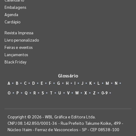
Embalagens
Agenda
Cardápio
Revista Impressa
Livro personalizado
Feiras e eventos
Lançamentos
Black Friday
Glossário
A
B
C
D
E
F
G
H
I
J
K
L
M
N
O
P
Q
R
S
T
U
V
W
X
Z
0-9
Copyright © 2026 - WBL Gráfica e Editora Ltda.
CNPJ 08.142.850/0001-36 - Rua Prefeito Takume Koike, 499 -
Núcleo Itaim - Ferraz de Vasconcelos - SP - CEP 08538-100