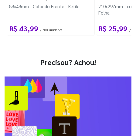
88x48mm - Colorido Frente - Refile
210x297mm - com 
Folha
R$ 43,99
R$ 25,99
/ 500 unidades
/ 1 
Precisou? Achou!