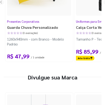
Presentes Corporativos
Uniformes para Empr
Guarda Chuva Personalizado
Calça Corta Ven
(0 avaliações)
(0 avaliaçõe
1260x940mm - com Branco - Modelo
Tamanho P - Tecid
Padrão
R$ 85,99
/ 1 
R$ 47,99
/ 1 unidade
Arte Grátis
Divulgue sua Marca