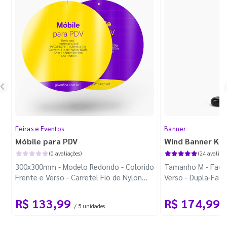
Feiras e Eventos
Banner
Móbile para PDV
Wind Banner Ki
(0 avaliações)
(24 avaliaçõ
300x300mm - Modelo Redondo - Colorido
Tamanho M - Faca 
Frente e Verso - Carretel Fio de Nylon
Verso - Dupla-Fac
com 100m - Faca Padrão
Plástica - Haste 
R$ 133,99
R$ 174,99
/ 5 unidades
/