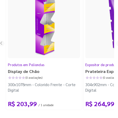
Produtos em Poliondas
Expositor de produt
Display de Chão
Prateleira Expo
(0 avaliações)
(0 avaliaçõe
300x1078mm - Colorido Frente - Corte
304x902mm - Color
Digital
Digital
R$ 203,99
R$ 264,99
/ 1 unidade
/