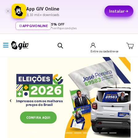
App GIV Online
Instalar
10 mil+ downloads
5% OFF
APPGIVONLINE
*verifique condições
Entre
ou cadastre-se
Previous
Next