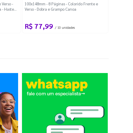
Localiza
 Verso -
100x148mm - 8 Páginas - Colorido Frente e
a - Haste
Verso - Dobra e Grampo Canoa
88x48mm - Co
R$ 77,99
R$ 88
/ 10 unidades