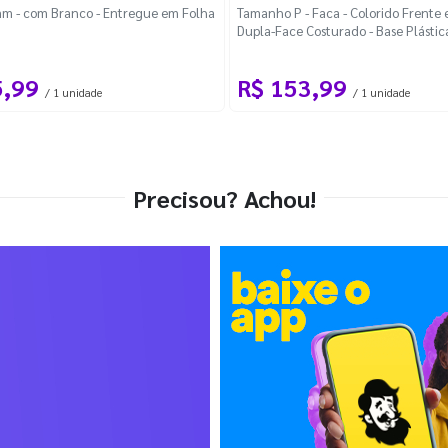
m - com Branco - Entregue em Folha
Tamanho P - Faca - Colorido Frente e
Dupla-Face Costurado - Base Plástic
Desmontável Curva
5,99
R$ 153,99
/ 1 unidade
/ 1 unidade
Precisou? Achou!