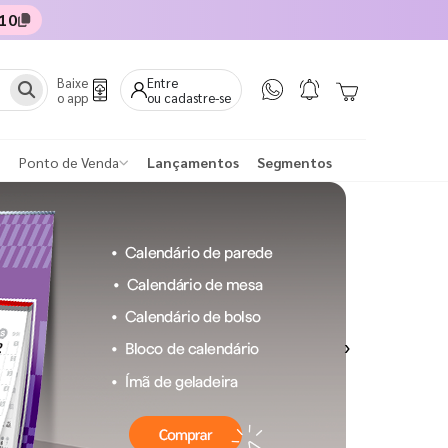
10
Baixe
Entre
o app
ou cadastre-se
Ponto de Venda
Lançamentos
Segmentos
Next