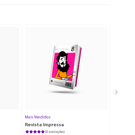
Mais Vendidos
Cartão de V
Revista Impressa
Cartão d
com Lami
(8 avaliações)