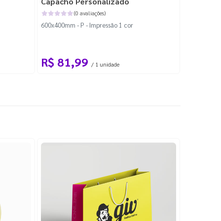
Capacho Personalizado
Adesivo 
(0 avaliações)
600x400mm - P - Impressão 1 cor
204x184mm -
Corte Perso
R$ 81,99
R$ 10
/ 1 unidade