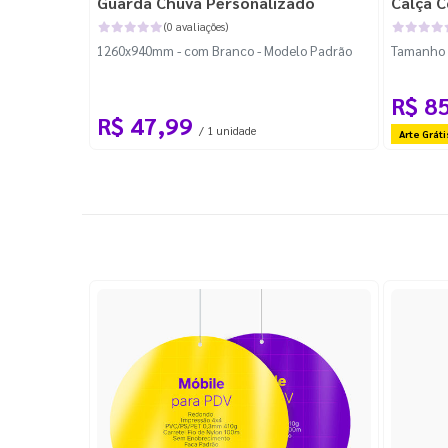
Guarda Chuva Personalizado
Calça C
(0 avaliações)
1260x940mm - com Branco - Modelo Padrão
Tamanho P
R$ 8
R$ 47,99
/ 1 unidade
Arte Gráti