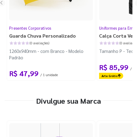
Presentes Corporativos
Uniformes para Empr
Guarda Chuva Personalizado
Calça Corta Ven
(0 avaliações)
(0 avaliaçõe
1260x940mm - com Branco - Modelo
Tamanho P - Tecid
Padrão
R$ 85,99
/ 1 
R$ 47,99
/ 1 unidade
Arte Grátis
Divulgue sua Marca