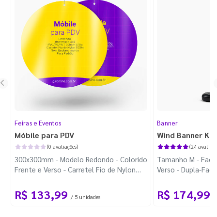
Feiras e Eventos
Banner
Móbile para PDV
Wind Banner Ki
(0 avaliações)
(24 avaliaçõ
300x300mm - Modelo Redondo - Colorido
Tamanho M - Faca 
Frente e Verso - Carretel Fio de Nylon
Verso - Dupla-Fac
com 100m - Faca Padrão
Plástica - Haste 
R$ 133,99
R$ 174,99
/ 5 unidades
/