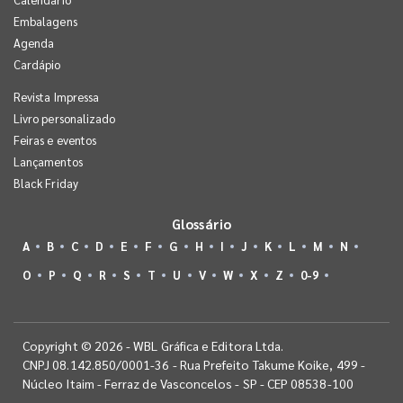
Embalagens
Agenda
Cardápio
Revista Impressa
Livro personalizado
Feiras e eventos
Lançamentos
Black Friday
Glossário
A
B
C
D
E
F
G
H
I
J
K
L
M
N
O
P
Q
R
S
T
U
V
W
X
Z
0-9
Copyright © 2026 - WBL Gráfica e Editora Ltda.
CNPJ 08.142.850/0001-36 - Rua Prefeito Takume Koike, 499 -
Núcleo Itaim - Ferraz de Vasconcelos - SP - CEP 08538-100