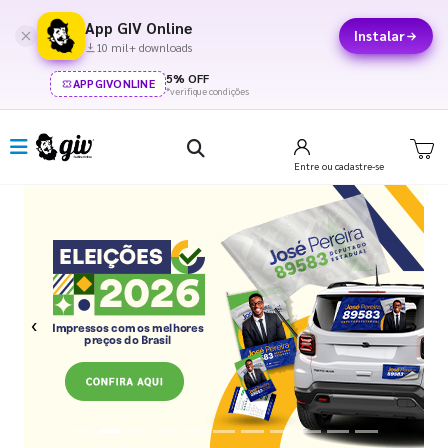
App GIV Online
Instalar
10 mil+ downloads
5% OFF
APPGIVONLINE
*verifique condições
Entre
ou cadastre-se
Previous
Next