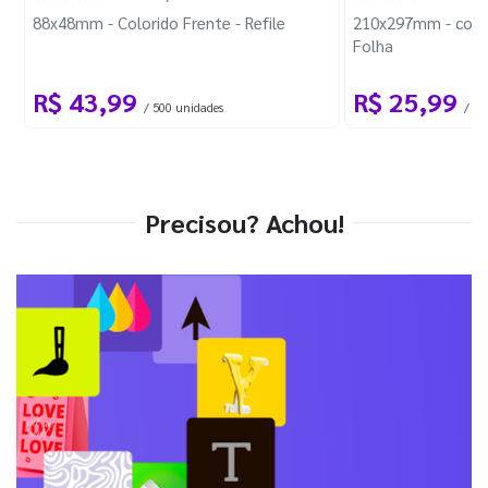
88x48mm - Colorido Frente - Refile
210x297mm - com 
Folha
R$ 43,99
R$ 25,99
/ 500 unidades
/ 1 
Precisou? Achou!