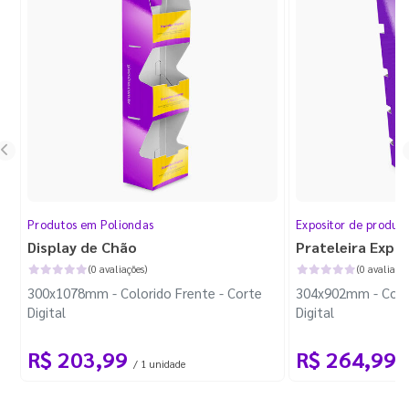
Produtos em Poliondas
Expositor de produt
Display de Chão
Prateleira Expo
(0 avaliações)
(0 avaliaçõe
300x1078mm - Colorido Frente - Corte
304x902mm - Color
Digital
Digital
R$ 203,99
R$ 264,99
/ 1 unidade
/