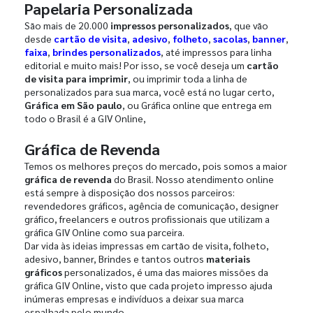
Papelaria Personalizada
São mais de 20.000
impressos personalizados
, que vão
desde
cartão de visita
,
adesivo
,
folheto
,
sacolas
,
banner
,
faixa
,
brindes personalizados
, até impressos para linha
editorial e muito mais! Por isso, se você deseja um
cartão
de visita para imprimir
, ou imprimir toda a linha de
personalizados para sua marca, você está no lugar certo,
Gráfica em São paulo
, ou Gráfica online que entrega em
todo o Brasil é a GIV Online,
Gráfica de Revenda
Temos os melhores preços do mercado, pois somos a maior
gráfica de revenda
do Brasil. Nosso atendimento online
está sempre à disposição dos nossos parceiros:
revendedores gráficos, agência de comunicação, designer
gráfico, freelancers e outros profissionais que utilizam a
gráfica GIV Online como sua parceira.
Dar vida às ideias impressas em cartão de visita, folheto,
adesivo, banner, Brindes e tantos outros
materiais
gráficos
personalizados, é uma das maiores missões da
gráfica GIV Online, visto que cada projeto impresso ajuda
inúmeras empresas e indivíduos a deixar sua marca
espalhada pelo mundo.