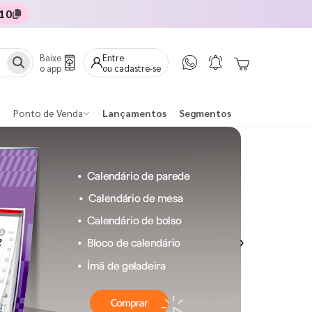
10
Baixe
Entre
o app
ou cadastre-se
Ponto de Venda
Lançamentos
Segmentos
Next