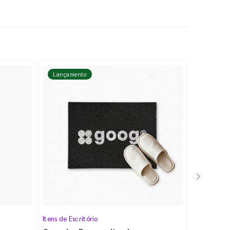
Lançamento
Lançame
Itens de Escritório
Cartela de 