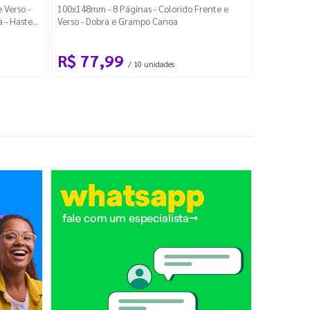
Localiza
 Verso -
100x148mm - 8 Páginas - Colorido Frente e
a - Haste
Verso - Dobra e Grampo Canoa
88x48mm - Co
R$ 77,99
R$ 88
/ 10 unidades