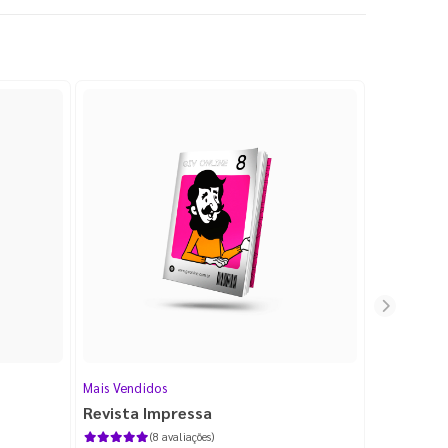
Mais Vendidos
Cartão de V
Revista Impressa
Cartão d
com Lami
(8 avaliações)