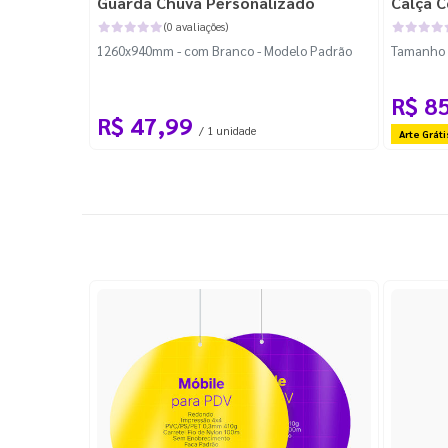
Guarda Chuva Personalizado
Calça C
(0 avaliações)
1260x940mm - com Branco - Modelo Padrão
Tamanho P
R$ 8
R$ 47,99
/ 1 unidade
Arte Gráti