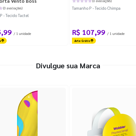
orta Vento Boss
(0 avaliações)
Tamanho P - Tecido Chimpa
(0 avaliações)
 - Tecido Tactel
5,99
R$ 107,99
/ 1 unidade
/ 1 unidade
s
Arte Grátis
Divulgue sua Marca