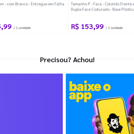
m - com Branco - Entregue em Folha
Tamanho P - Faca - Colorido Frente e
Dupla-Face Costurado - Base Plástic
Desmontável Curva
5,99
R$ 153,99
/ 1 unidade
/ 1 unidade
Precisou? Achou!