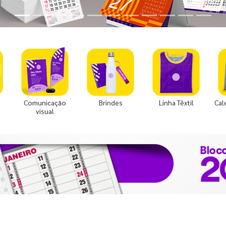
Comunicação
Brindes
Linha Têxtil
Cal
visual