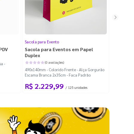
Sacola para Evento
Folheto
 PDV
Sacola para Eventos em Papel
Folheto 
Duplex
(0 avaliações)
a -
100x140mm -
490x140mm - Colorido Frente - Alça Gorgurão
Escama Branca 2x35cm - Faca Padrão
R$ 2.229,99
R$ 99
/ 125 unidades