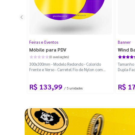
Feiras e Eventos
Banner
Móbile para PDV
Wind B
(0 avaliações)
300x300mm - Modelo Redondo - Colorido
Tamanho M
Frente e Verso - Carretel Fio de Nylon com
Dupla-Fac
100m - Faca Padrão
Desmontá
R$ 133,99
R$ 1
/ 5 unidades