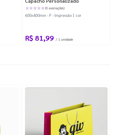
Capacho Personalizado
Adesivo 
(0 avaliações)
600x400mm - P - Impressão 1 cor
204x184mm -
Corte Perso
R$ 81,99
R$ 10
/ 1 unidade