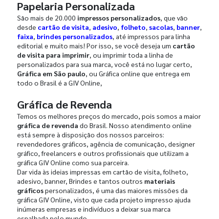
Papelaria Personalizada
São mais de 20.000
impressos personalizados
, que vão
desde
cartão de visita
,
adesivo
,
folheto
,
sacolas
,
banner
,
faixa
,
brindes personalizados
, até impressos para linha
editorial e muito mais! Por isso, se você deseja um
cartão
de visita para imprimir
, ou imprimir toda a linha de
personalizados para sua marca, você está no lugar certo,
Gráfica em São paulo
, ou Gráfica online que entrega em
todo o Brasil é a GIV Online,
Gráfica de Revenda
Temos os melhores preços do mercado, pois somos a maior
gráfica de revenda
do Brasil. Nosso atendimento online
está sempre à disposição dos nossos parceiros:
revendedores gráficos, agência de comunicação, designer
gráfico, freelancers e outros profissionais que utilizam a
gráfica GIV Online como sua parceira.
Dar vida às ideias impressas em cartão de visita, folheto,
adesivo, banner, Brindes e tantos outros
materiais
gráficos
personalizados, é uma das maiores missões da
gráfica GIV Online, visto que cada projeto impresso ajuda
inúmeras empresas e indivíduos a deixar sua marca
espalhada pelo mundo.