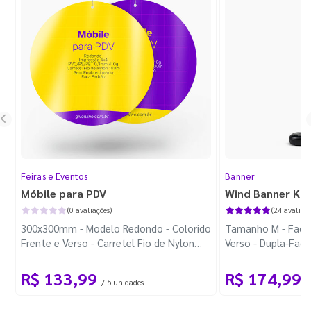
Feiras e Eventos
Banner
Móbile para PDV
Wind Banner Ki
(0 avaliações)
(24 avaliaçõ
300x300mm - Modelo Redondo - Colorido
Tamanho M - Faca 
Frente e Verso - Carretel Fio de Nylon
Verso - Dupla-Fac
com 100m - Faca Padrão
Plástica - Haste 
R$ 133,99
R$ 174,99
/ 5 unidades
/