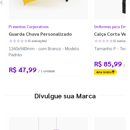
Presentes Corporativos
Uniformes para Empr
Guarda Chuva Personalizado
Calça Corta Ven
(0 avaliações)
(0 avaliaçõe
1260x940mm - com Branco - Modelo
Tamanho P - Tecid
Padrão
R$ 85,99
/ 1 
R$ 47,99
/ 1 unidade
Arte Grátis
Divulgue sua Marca