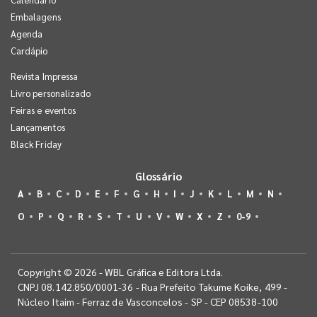
Embalagens
Agenda
Cardápio
Revista Impressa
Livro personalizado
Feiras e eventos
Lançamentos
Black Friday
Glossário
A
B
C
D
E
F
G
H
I
J
K
L
M
N
O
P
Q
R
S
T
U
V
W
X
Z
0-9
Copyright © 2026 - WBL Gráfica e Editora Ltda.
CNPJ 08.142.850/0001-36 - Rua Prefeito Takume Koike, 499 -
Núcleo Itaim - Ferraz de Vasconcelos - SP - CEP 08538-100