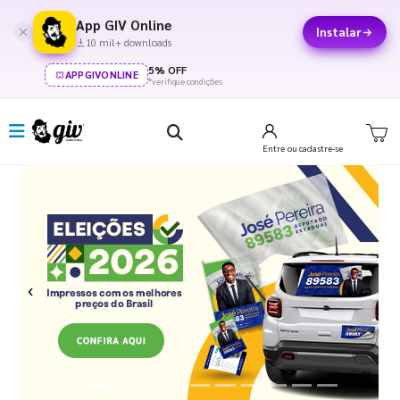
App GIV Online
Instalar
10 mil+ downloads
5% OFF
APPGIVONLINE
*verifique condições
Entre
ou cadastre-se
Previous
Next