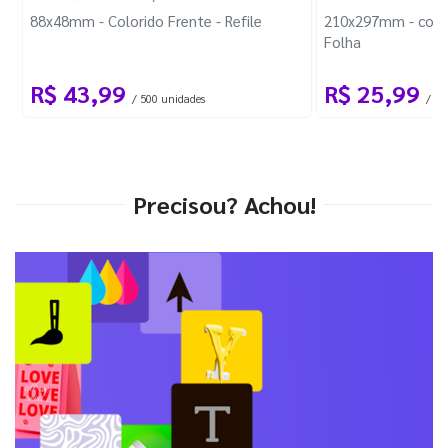
88x48mm - Colorido Frente - Refile
210x297mm - com 
Folha
R$ 43,99
R$ 25,99
/ 500 unidades
/ 1 
Precisou? Achou!