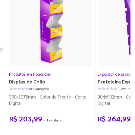
Produtos em Poliondas
Expositor de produt
Display de Chão
Prateleira Expo
(0 avaliações)
(0 avaliaçõe
300x1078mm - Colorido Frente - Corte
304x902mm - Color
Digital
Digital
R$ 203,99
R$ 264,99
/ 1 unidade
/