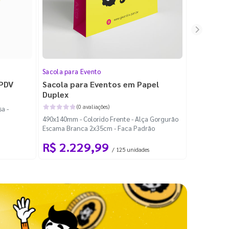
Sacola para Evento
Folheto
 PDV
Sacola para Eventos em Papel
Folheto 
Duplex
(0 avaliações)
a -
100x140mm -
490x140mm - Colorido Frente - Alça Gorgurão
Escama Branca 2x35cm - Faca Padrão
R$ 2.229,99
R$ 99
/ 125 unidades