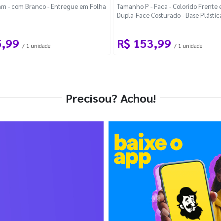
m - com Branco - Entregue em Folha
Tamanho P - Faca - Colorido Frente e
Dupla-Face Costurado - Base Plástic
Desmontável Curva
5,99
R$ 153,99
/ 1 unidade
/ 1 unidade
Precisou? Achou!