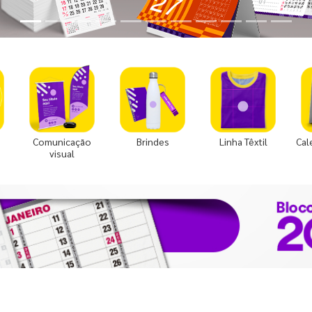
Comunicação
Brindes
Linha Têxtil
Cal
visual