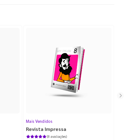
Mais Vendidos
Cartão de V
Revista Impressa
Cartão d
com Lami
(8 avaliações)