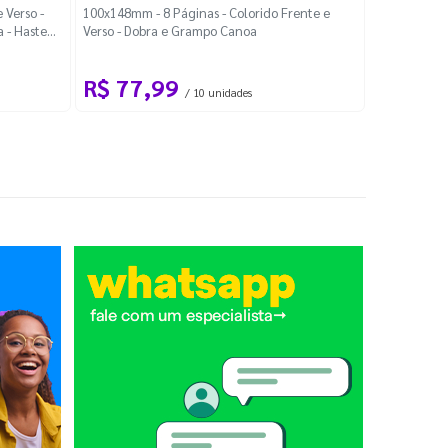
Localiza
 Verso -
100x148mm - 8 Páginas - Colorido Frente e
a - Haste
Verso - Dobra e Grampo Canoa
88x48mm - Co
R$ 77,99
R$ 88
/ 10 unidades