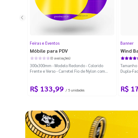
Feiras e Eventos
Banner
Móbile para PDV
Wind B
(0 avaliações)
300x300mm - Modelo Redondo - Colorido
Tamanho M
Frente e Verso - Carretel Fio de Nylon com
Dupla-Fac
100m - Faca Padrão
Desmontá
R$ 133,99
R$ 1
/ 5 unidades