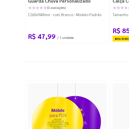
Guarda Chuva Personalizado
Calça C
(0 avaliações)
1260x940mm - com Branco - Modelo Padrão
Tamanho P
R$ 8
R$ 47,99
/ 1 unidade
Arte Gráti