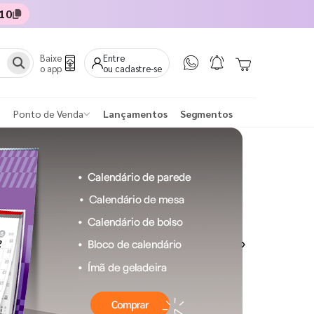
10
Baixe
Entre
o app
ou cadastre-se
Ponto de Venda
Lançamentos
Segmentos
Next