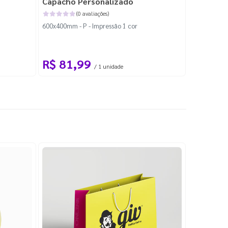
Capacho Personalizado
Adesivo 
(0 avaliações)
600x400mm - P - Impressão 1 cor
204x184mm -
Corte Perso
R$ 81,99
R$ 10
/ 1 unidade