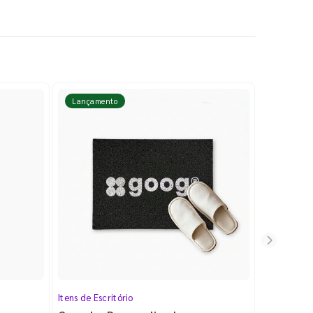
Lançamento
Lançame
Itens de Escritório
Cartela de 