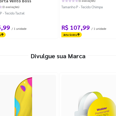
orta Vento Boss
(0 avaliações)
Tamanho P - Tecido Chimpa
(0 avaliações)
 - Tecido Tactel
5,99
R$ 107,99
/ 1 unidade
/ 1 unidade
s
Arte Grátis
Divulgue sua Marca