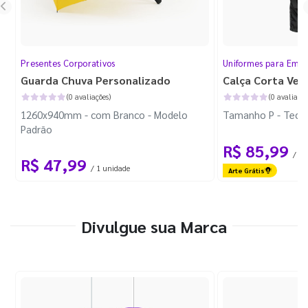
Presentes Corporativos
Uniformes para Empr
Guarda Chuva Personalizado
Calça Corta Ven
(0 avaliações)
(0 avaliaçõe
1260x940mm - com Branco - Modelo
Tamanho P - Tecid
Padrão
R$ 85,99
/ 1 
R$ 47,99
/ 1 unidade
Arte Grátis
Divulgue sua Marca