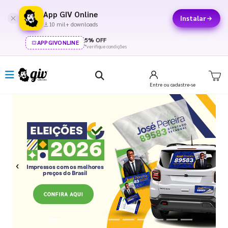
App GIV Online
Instalar
10 mil+ downloads
5% OFF
APPGIVONLINE
*verifique condições
Entre
ou cadastre-se
Previous
Next