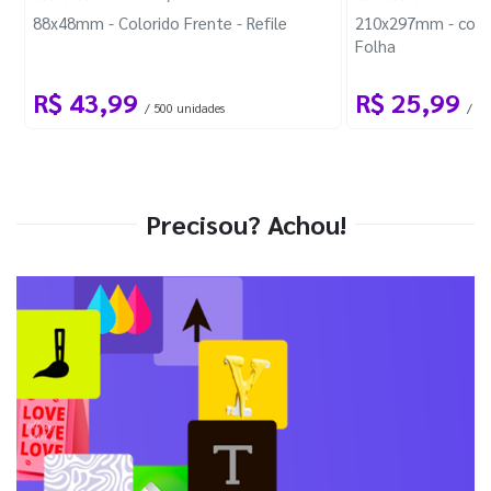
88x48mm - Colorido Frente - Refile
210x297mm - com 
Folha
R$ 43,99
R$ 25,99
/ 500 unidades
/ 1 
Precisou? Achou!