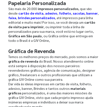
Papelaria Personalizada
São mais de 20.000
impressos personalizados
, que vão
desde
cartão de visita
,
adesivo
,
folheto
,
sacolas
,
banner
,
faixa
,
brindes personalizados
, até impressos para linha
editorial e muito mais! Por isso, se você deseja um
cartão
de visita para imprimir
, ou imprimir toda a linha de
personalizados para sua marca, você está no lugar certo,
Gráfica em São paulo
, ou Gráfica online que entrega em
todo o Brasil é a GIV Online,
Gráfica de Revenda
Temos os melhores preços do mercado, pois somos a maior
gráfica de revenda
do Brasil. Nosso atendimento online
está sempre à disposição dos nossos parceiros:
revendedores gráficos, agência de comunicação, designer
gráfico, freelancers e outros profissionais que utilizam a
gráfica GIV Online como sua parceira.
Dar vida às ideias impressas em cartão de visita, folheto,
adesivo, banner, Brindes e tantos outros
materiais
gráficos
personalizados, é uma das maiores missões da
gráfica GIV Online, visto que cada projeto impresso ajuda
inúmeras empresas e indivíduos a deixar sua marca
espalhada pelo mundo.