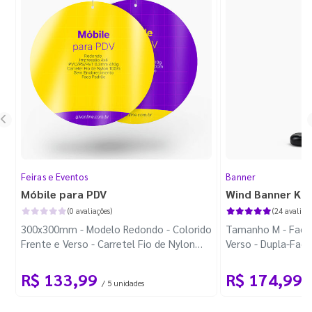
Feiras e Eventos
Banner
Móbile para PDV
Wind Banner Ki
(0 avaliações)
(24 avaliaçõ
300x300mm - Modelo Redondo - Colorido
Tamanho M - Faca 
Frente e Verso - Carretel Fio de Nylon
Verso - Dupla-Fac
com 100m - Faca Padrão
Plástica - Haste 
R$ 133,99
R$ 174,99
/ 5 unidades
/