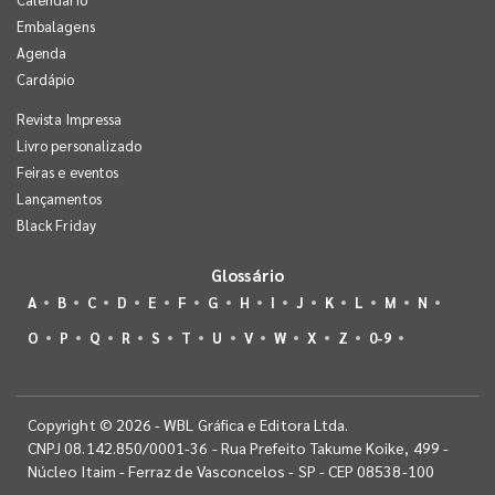
Embalagens
Agenda
Cardápio
Revista Impressa
Livro personalizado
Feiras e eventos
Lançamentos
Black Friday
Glossário
A
B
C
D
E
F
G
H
I
J
K
L
M
N
O
P
Q
R
S
T
U
V
W
X
Z
0-9
Copyright © 2026 - WBL Gráfica e Editora Ltda.
CNPJ 08.142.850/0001-36 - Rua Prefeito Takume Koike, 499 -
Núcleo Itaim - Ferraz de Vasconcelos - SP - CEP 08538-100