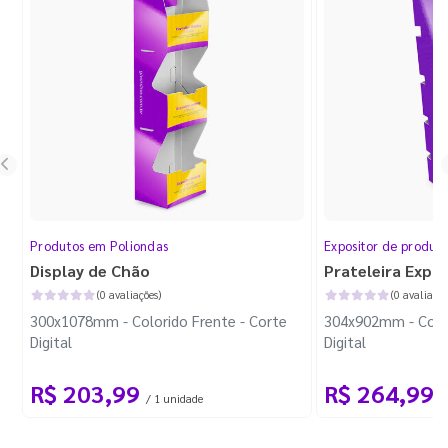
Produtos em Poliondas
Expositor de produt
Display de Chão
Prateleira Expo
(0 avaliações)
(0 avaliaçõe
300x1078mm - Colorido Frente - Corte
304x902mm - Color
Digital
Digital
R$ 203,99
R$ 264,99
/ 1 unidade
/