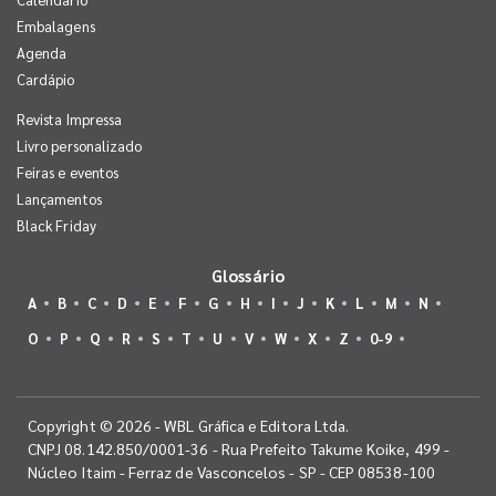
Embalagens
Agenda
Cardápio
Revista Impressa
Livro personalizado
Feiras e eventos
Lançamentos
Black Friday
Glossário
A
B
C
D
E
F
G
H
I
J
K
L
M
N
O
P
Q
R
S
T
U
V
W
X
Z
0-9
Copyright © 2026 - WBL Gráfica e Editora Ltda.
CNPJ 08.142.850/0001-36 - Rua Prefeito Takume Koike, 499 -
Núcleo Itaim - Ferraz de Vasconcelos - SP - CEP 08538-100