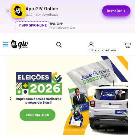
App GIV Online
Instalar
10 mil+ downloads
5% OFF
APPGIVONLINE
*verifique condições
Entre
ou cadastre-se
Previous
Next