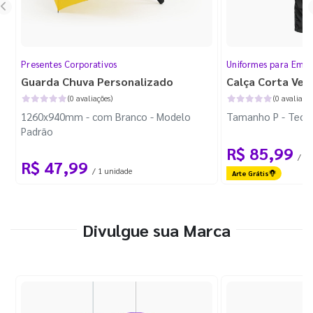
Presentes Corporativos
Uniformes para Empr
Guarda Chuva Personalizado
Calça Corta Ven
(0 avaliações)
(0 avaliaçõe
1260x940mm - com Branco - Modelo
Tamanho P - Tecid
Padrão
R$ 85,99
/ 1 
R$ 47,99
/ 1 unidade
Arte Grátis
Divulgue sua Marca