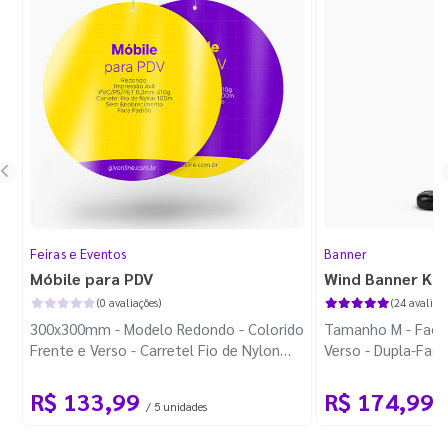
Feiras e Eventos
Banner
Móbile para PDV
Wind Banner Ki
(0 avaliações)
(24 avaliaçõ
300x300mm - Modelo Redondo - Colorido
Tamanho M - Faca 
Frente e Verso - Carretel Fio de Nylon
Verso - Dupla-Fac
com 100m - Faca Padrão
Plástica - Haste 
R$ 133,99
R$ 174,99
/ 5 unidades
/