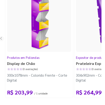
Produtos em Poliondas
Expositor de produt
Display de Chão
Prateleira Expo
(0 avaliações)
(0 avaliaçõe
300x1078mm - Colorido Frente - Corte
304x902mm - Color
Digital
Digital
R$ 203,99
R$ 264,99
/ 1 unidade
/