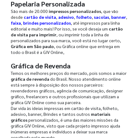
Papelaria Personalizada
São mais de 20.000
impressos personalizados
, que vão
desde
cartão de visita
,
adesivo
,
folheto
,
sacolas
,
banner
,
faixa
,
brindes personalizados
, até impressos para linha
editorial e muito mais! Por isso, se você deseja um
cartão
de visita para imprimir
, ou imprimir toda a linha de
personalizados para sua marca, você está no lugar certo,
Gráfica em São paulo
, ou Gráfica online que entrega em
todo o Brasil é a GIV Online,
Gráfica de Revenda
Temos os melhores preços do mercado, pois somos a maior
gráfica de revenda
do Brasil. Nosso atendimento online
está sempre à disposição dos nossos parceiros:
revendedores gráficos, agência de comunicação, designer
gráfico, freelancers e outros profissionais que utilizam a
gráfica GIV Online como sua parceira.
Dar vida às ideias impressas em cartão de visita, folheto,
adesivo, banner, Brindes e tantos outros
materiais
gráficos
personalizados, é uma das maiores missões da
gráfica GIV Online, visto que cada projeto impresso ajuda
inúmeras empresas e indivíduos a deixar sua marca
espalhada pelo mundo.