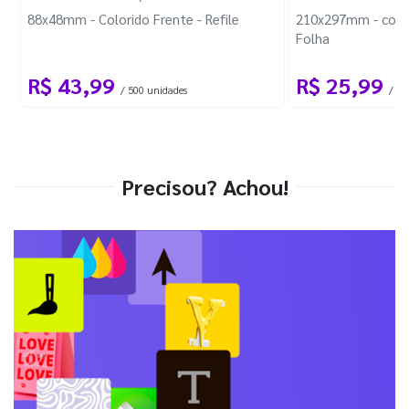
88x48mm - Colorido Frente - Refile
210x297mm - com 
Folha
R$ 43,99
R$ 25,99
/ 500 unidades
/ 1 
Precisou? Achou!