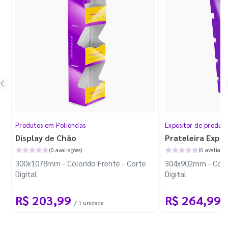
Produtos em Poliondas
Expositor de produt
Display de Chão
Prateleira Expo
(0 avaliações)
(0 avaliaçõe
300x1078mm - Colorido Frente - Corte
304x902mm - Color
Digital
Digital
R$ 203,99
R$ 264,99
/ 1 unidade
/