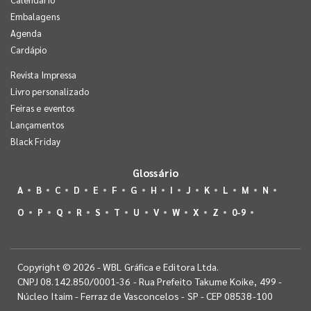
Embalagens
Agenda
Cardápio
Revista Impressa
Livro personalizado
Feiras e eventos
Lançamentos
Black Friday
Glossário
A
B
C
D
E
F
G
H
I
J
K
L
M
N
O
P
Q
R
S
T
U
V
W
X
Z
0-9
Copyright © 2026 - WBL Gráfica e Editora Ltda.
CNPJ 08.142.850/0001-36 - Rua Prefeito Takume Koike, 499 -
Núcleo Itaim - Ferraz de Vasconcelos - SP - CEP 08538-100