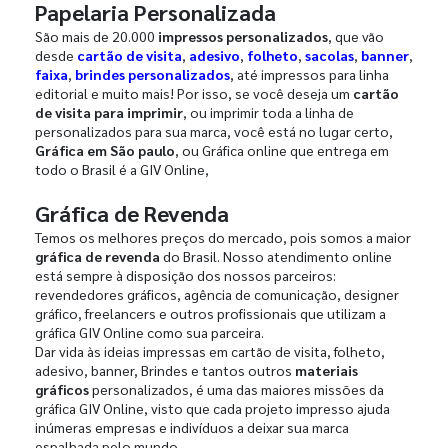
Papelaria Personalizada
São mais de 20.000
impressos personalizados
, que vão
desde
cartão de visita
,
adesivo
,
folheto
,
sacolas
,
banner
,
faixa
,
brindes personalizados
, até impressos para linha
editorial e muito mais! Por isso, se você deseja um
cartão
de visita para imprimir
, ou imprimir toda a linha de
personalizados para sua marca, você está no lugar certo,
Gráfica em São paulo
, ou Gráfica online que entrega em
todo o Brasil é a GIV Online,
Gráfica de Revenda
Temos os melhores preços do mercado, pois somos a maior
gráfica de revenda
do Brasil. Nosso atendimento online
está sempre à disposição dos nossos parceiros:
revendedores gráficos, agência de comunicação, designer
gráfico, freelancers e outros profissionais que utilizam a
gráfica GIV Online como sua parceira.
Dar vida às ideias impressas em cartão de visita, folheto,
adesivo, banner, Brindes e tantos outros
materiais
gráficos
personalizados, é uma das maiores missões da
gráfica GIV Online, visto que cada projeto impresso ajuda
inúmeras empresas e indivíduos a deixar sua marca
espalhada pelo mundo.