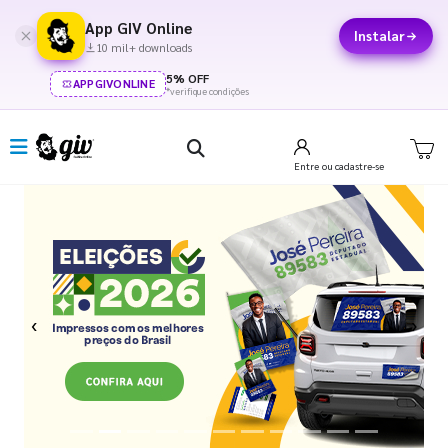
App GIV Online
Instalar
10 mil+ downloads
5% OFF
APPGIVONLINE
*verifique condições
Entre
ou cadastre-se
Previous
Next