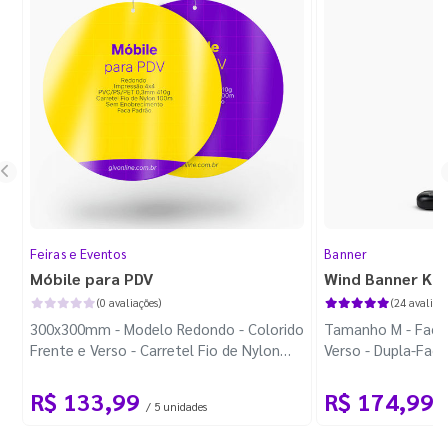
Feiras e Eventos
Banner
Móbile para PDV
Wind Banner Ki
(0 avaliações)
(24 avaliaçõ
300x300mm - Modelo Redondo - Colorido
Tamanho M - Faca 
Frente e Verso - Carretel Fio de Nylon
Verso - Dupla-Fac
com 100m - Faca Padrão
Plástica - Haste 
R$ 133,99
R$ 174,99
/ 5 unidades
/