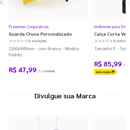
Presentes Corporativos
Uniformes para Empr
Guarda Chuva Personalizado
Calça Corta Ven
(0 avaliações)
(0 avaliaçõe
1260x940mm - com Branco - Modelo
Tamanho P - Tecid
Padrão
R$ 85,99
/ 1 
R$ 47,99
/ 1 unidade
Arte Grátis
Divulgue sua Marca