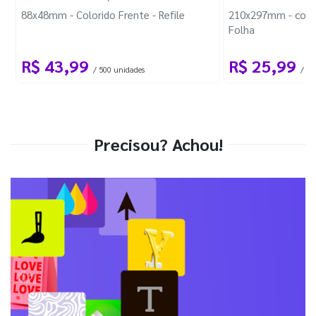
88x48mm - Colorido Frente - Refile
210x297mm - com 
Folha
R$ 43,99
R$ 25,99
/ 500 unidades
/ 1 
Precisou? Achou!