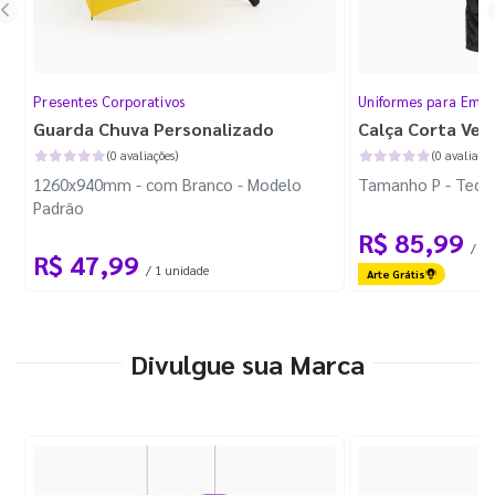
Presentes Corporativos
Uniformes para Empr
Guarda Chuva Personalizado
Calça Corta Ven
(0 avaliações)
(0 avaliaçõe
1260x940mm - com Branco - Modelo
Tamanho P - Tecid
Padrão
R$ 85,99
/ 1 
R$ 47,99
/ 1 unidade
Arte Grátis
Divulgue sua Marca