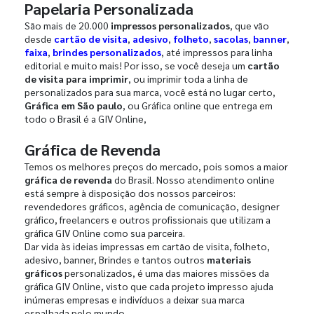
Papelaria Personalizada
São mais de 20.000
impressos personalizados
, que vão
desde
cartão de visita
,
adesivo
,
folheto
,
sacolas
,
banner
,
faixa
,
brindes personalizados
, até impressos para linha
editorial e muito mais! Por isso, se você deseja um
cartão
de visita para imprimir
, ou imprimir toda a linha de
personalizados para sua marca, você está no lugar certo,
Gráfica em São paulo
, ou Gráfica online que entrega em
todo o Brasil é a GIV Online,
Gráfica de Revenda
Temos os melhores preços do mercado, pois somos a maior
gráfica de revenda
do Brasil. Nosso atendimento online
está sempre à disposição dos nossos parceiros:
revendedores gráficos, agência de comunicação, designer
gráfico, freelancers e outros profissionais que utilizam a
gráfica GIV Online como sua parceira.
Dar vida às ideias impressas em cartão de visita, folheto,
adesivo, banner, Brindes e tantos outros
materiais
gráficos
personalizados, é uma das maiores missões da
gráfica GIV Online, visto que cada projeto impresso ajuda
inúmeras empresas e indivíduos a deixar sua marca
espalhada pelo mundo.