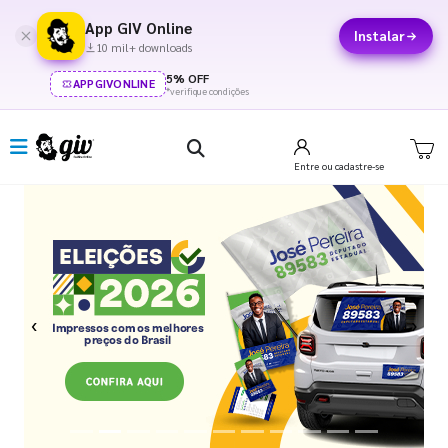
App GIV Online
Instalar
10 mil+ downloads
5% OFF
APPGIVONLINE
*verifique condições
Entre
ou cadastre-se
Previous
Next