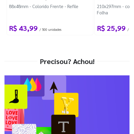
88x48mm - Colorido Frente - Refile
210x297mm - com 
Folha
R$ 43,99
R$ 25,99
/ 500 unidades
/ 1 
Precisou? Achou!