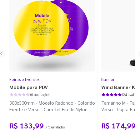
Feiras e Eventos
Banner
Móbile para PDV
Wind Banner Ki
(0 avaliações)
(24 avaliaçõ
300x300mm - Modelo Redondo - Colorido
Tamanho M - Faca 
Frente e Verso - Carretel Fio de Nylon
Verso - Dupla-Fac
com 100m - Faca Padrão
Plástica - Haste 
R$ 133,99
R$ 174,99
/ 5 unidades
/