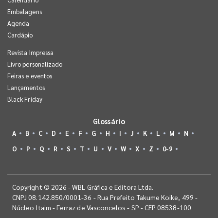
Embalagens
Agenda
Cardápio
Revista Impressa
Livro personalizado
Feiras e eventos
Lançamentos
Black Friday
Glossário
A
B
C
D
E
F
G
H
I
J
K
L
M
N
O
P
Q
R
S
T
U
V
W
X
Z
0-9
Copyright © 2026 - WBL Gráfica e Editora Ltda.
CNPJ 08.142.850/0001-36 - Rua Prefeito Takume Koike, 499 -
Núcleo Itaim - Ferraz de Vasconcelos - SP - CEP 08538-100