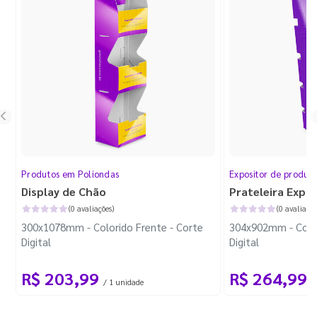
Produtos em Poliondas
Expositor de produt
Display de Chão
Prateleira Expo
(0 avaliações)
(0 avaliaçõe
300x1078mm - Colorido Frente - Corte
304x902mm - Color
Digital
Digital
R$ 203,99
R$ 264,99
/ 1 unidade
/