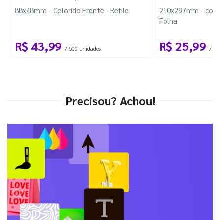
88x48mm - Colorido Frente - Refile
210x297mm - com 
Folha
R$ 43,99
R$ 25,99
/ 500 unidades
/ 1 
Precisou? Achou!