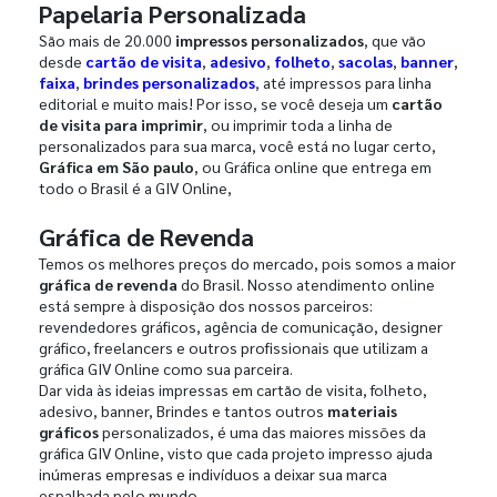
Papelaria Personalizada
São mais de 20.000
impressos personalizados
, que vão
desde
cartão de visita
,
adesivo
,
folheto
,
sacolas
,
banner
,
faixa
,
brindes personalizados
, até impressos para linha
editorial e muito mais! Por isso, se você deseja um
cartão
de visita para imprimir
, ou imprimir toda a linha de
personalizados para sua marca, você está no lugar certo,
Gráfica em São paulo
, ou Gráfica online que entrega em
todo o Brasil é a GIV Online,
Gráfica de Revenda
Temos os melhores preços do mercado, pois somos a maior
gráfica de revenda
do Brasil. Nosso atendimento online
está sempre à disposição dos nossos parceiros:
revendedores gráficos, agência de comunicação, designer
gráfico, freelancers e outros profissionais que utilizam a
gráfica GIV Online como sua parceira.
Dar vida às ideias impressas em cartão de visita, folheto,
adesivo, banner, Brindes e tantos outros
materiais
gráficos
personalizados, é uma das maiores missões da
gráfica GIV Online, visto que cada projeto impresso ajuda
inúmeras empresas e indivíduos a deixar sua marca
espalhada pelo mundo.