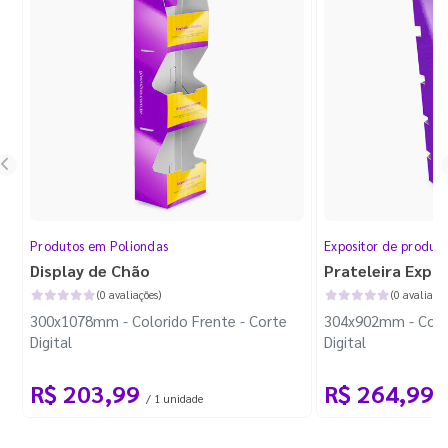
Produtos em Poliondas
Expositor de produt
Display de Chão
Prateleira Expo
(0 avaliações)
(0 avaliaçõe
300x1078mm - Colorido Frente - Corte
304x902mm - Color
Digital
Digital
R$ 203,99
R$ 264,99
/ 1 unidade
/