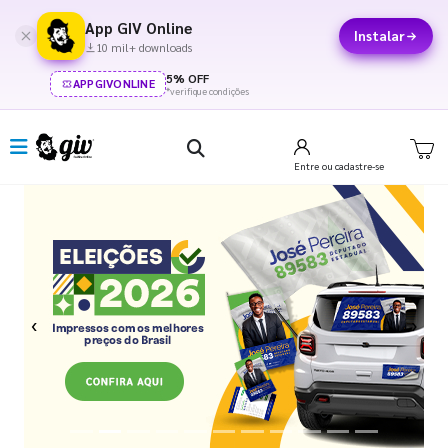
App GIV Online
Instalar
10 mil+ downloads
5% OFF
APPGIVONLINE
*verifique condições
Entre
ou cadastre-se
Previous
Next