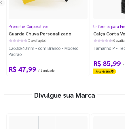
Presentes Corporativos
Uniformes para Empr
Guarda Chuva Personalizado
Calça Corta Ven
(0 avaliações)
(0 avaliaçõe
1260x940mm - com Branco - Modelo
Tamanho P - Tecid
Padrão
R$ 85,99
/ 1 
R$ 47,99
/ 1 unidade
Arte Grátis
Divulgue sua Marca