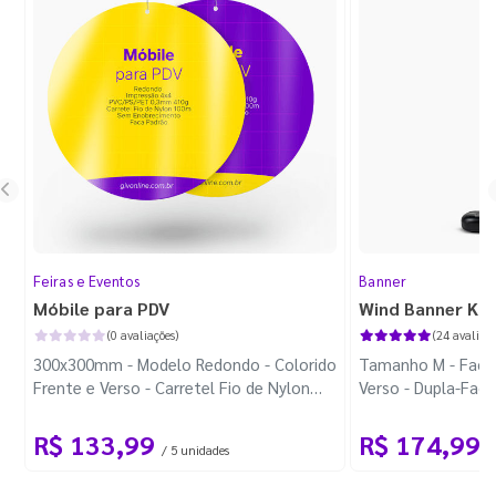
Feiras e Eventos
Banner
Móbile para PDV
Wind Banner Ki
(0 avaliações)
(24 avaliaçõ
300x300mm - Modelo Redondo - Colorido
Tamanho M - Faca 
Frente e Verso - Carretel Fio de Nylon
Verso - Dupla-Fac
com 100m - Faca Padrão
Plástica - Haste 
R$ 133,99
R$ 174,99
/ 5 unidades
/