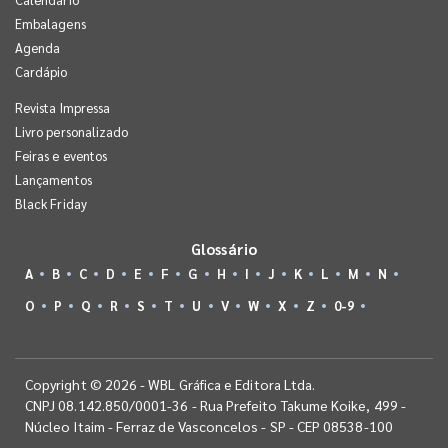
Embalagens
Agenda
Cardápio
Revista Impressa
Livro personalizado
Feiras e eventos
Lançamentos
Black Friday
Glossário
A
B
C
D
E
F
G
H
I
J
K
L
M
N
O
P
Q
R
S
T
U
V
W
X
Z
0-9
Copyright © 2026 - WBL Gráfica e Editora Ltda.
CNPJ 08.142.850/0001-36 - Rua Prefeito Takume Koike, 499 -
Núcleo Itaim - Ferraz de Vasconcelos - SP - CEP 08538-100