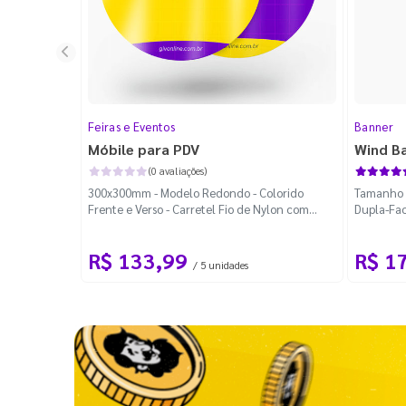
Feiras e Eventos
Banner
Móbile para PDV
Wind B
(0 avaliações)
300x300mm - Modelo Redondo - Colorido
Tamanho M
Frente e Verso - Carretel Fio de Nylon com
Dupla-Fac
100m - Faca Padrão
Desmontá
R$ 133,99
R$ 1
/ 5 unidades