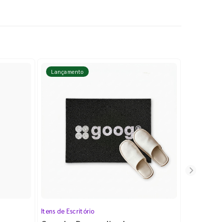
Lançamento
Lançame
Itens de Escritório
Cartela de 