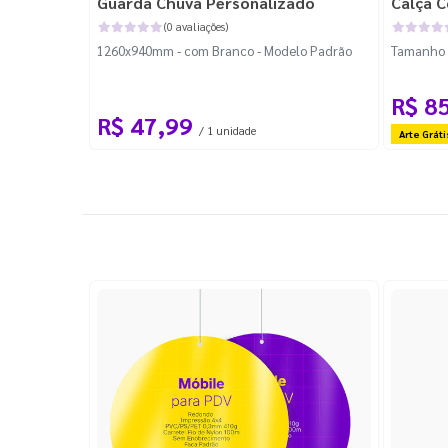
Guarda Chuva Personalizado
Calça C
(0 avaliações)
1260x940mm - com Branco - Modelo Padrão
Tamanho P
R$ 8
R$ 47,99
/ 1 unidade
Arte Gráti