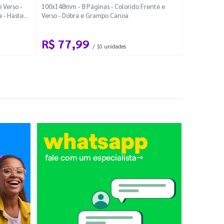
Localiza
 Verso -
100x148mm - 8 Páginas - Colorido Frente e
a - Haste
Verso - Dobra e Grampo Canoa
88x48mm - Co
R$ 77,99
R$ 88
/ 10 unidades