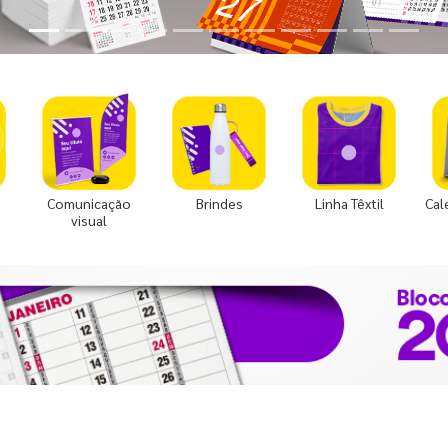
Comunicação
Brindes
Linha Têxtil
Cal
visual