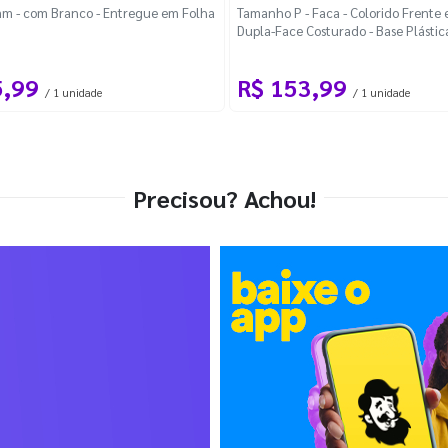
m - com Branco - Entregue em Folha
Tamanho P - Faca - Colorido Frente e
Dupla-Face Costurado - Base Plástic
Desmontável Curva
5,99
R$ 153,99
/ 1 unidade
/ 1 unidade
Precisou? Achou!