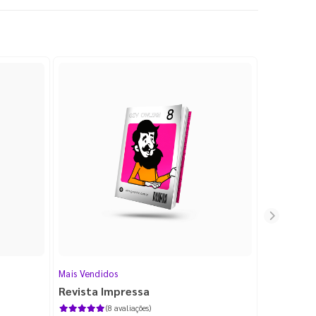
Mais Vendidos
Cartão de V
Revista Impressa
Cartão d
com Lami
(8 avaliações)