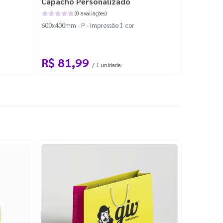
Capacho Personalizado
Adesivo 
(0 avaliações)
600x400mm - P - Impressão 1 cor
204x184mm -
Corte Perso
R$ 81,99
R$ 10
/ 1 unidade