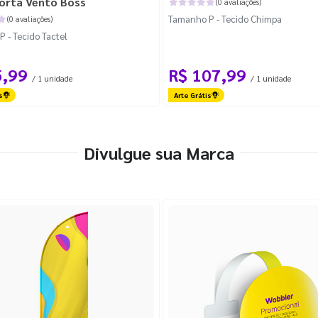
orta Vento Boss
(0 avaliações)
Tamanho P - Tecido Chimpa
(0 avaliações)
 - Tecido Tactel
5,99
R$ 107,99
/ 1 unidade
/ 1 unidade
s
Arte Grátis
Divulgue sua Marca