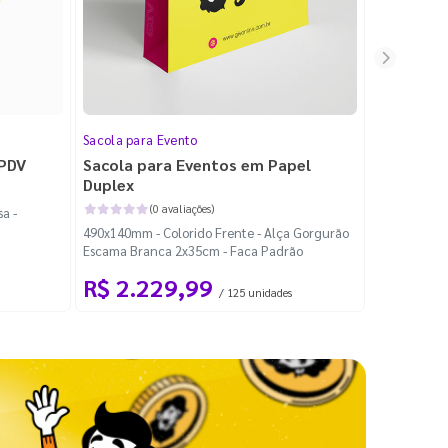
Sacola para Evento
Folheto
 PDV
Sacola para Eventos em Papel
Folheto 
Duplex
(0 avaliações)
a -
100x140mm -
490x140mm - Colorido Frente - Alça Gorgurão
Escama Branca 2x35cm - Faca Padrão
R$ 2.229,99
R$ 99
/ 125 unidades