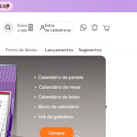
10
Baixe
Entre
o app
ou cadastre-se
Ponto de Venda
Lançamentos
Segmentos
Next