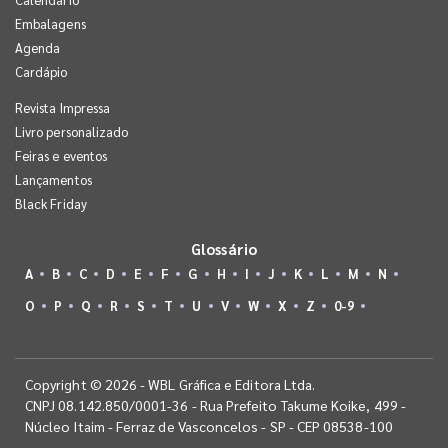
Embalagens
Agenda
Cardápio
Revista Impressa
Livro personalizado
Feiras e eventos
Lançamentos
Black Friday
Glossário
A
B
C
D
E
F
G
H
I
J
K
L
M
N
O
P
Q
R
S
T
U
V
W
X
Z
0-9
Copyright © 2026 - WBL Gráfica e Editora Ltda.
CNPJ 08.142.850/0001-36 - Rua Prefeito Takume Koike, 499 -
Núcleo Itaim - Ferraz de Vasconcelos - SP - CEP 08538-100