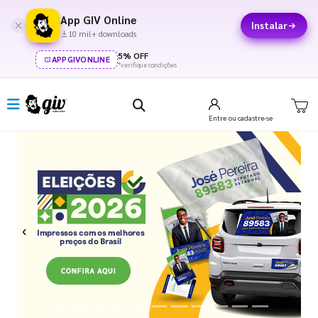
App GIV Online
Instalar
10 mil+ downloads
5% OFF
APPGIVONLINE
*verifique condições
Entre
ou cadastre-se
Previous
Next