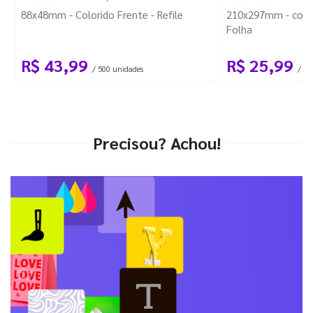
88x48mm - Colorido Frente - Refile
210x297mm - com 
Folha
R$ 43,99
R$ 25,99
/ 500 unidades
/ 1 
Precisou? Achou!