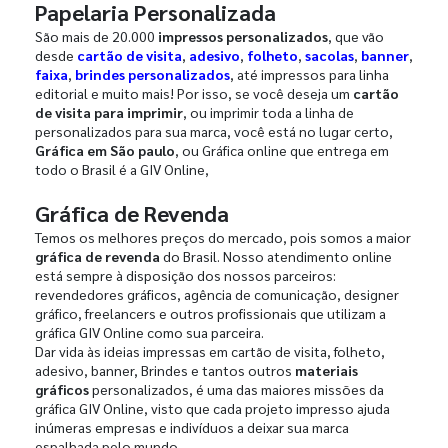
Papelaria Personalizada
São mais de 20.000
impressos personalizados
, que vão
desde
cartão de visita
,
adesivo
,
folheto
,
sacolas
,
banner
,
faixa
,
brindes personalizados
, até impressos para linha
editorial e muito mais! Por isso, se você deseja um
cartão
de visita para imprimir
, ou imprimir toda a linha de
personalizados para sua marca, você está no lugar certo,
Gráfica em São paulo
, ou Gráfica online que entrega em
todo o Brasil é a GIV Online,
Gráfica de Revenda
Temos os melhores preços do mercado, pois somos a maior
gráfica de revenda
do Brasil. Nosso atendimento online
está sempre à disposição dos nossos parceiros:
revendedores gráficos, agência de comunicação, designer
gráfico, freelancers e outros profissionais que utilizam a
gráfica GIV Online como sua parceira.
Dar vida às ideias impressas em cartão de visita, folheto,
adesivo, banner, Brindes e tantos outros
materiais
gráficos
personalizados, é uma das maiores missões da
gráfica GIV Online, visto que cada projeto impresso ajuda
inúmeras empresas e indivíduos a deixar sua marca
espalhada pelo mundo.