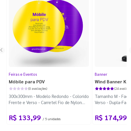
Feiras e Eventos
Banner
Móbile para PDV
Wind Banner Ki
(0 avaliações)
(24 avaliaçõ
300x300mm - Modelo Redondo - Colorido
Tamanho M - Faca 
Frente e Verso - Carretel Fio de Nylon
Verso - Dupla-Fac
com 100m - Faca Padrão
Plástica - Haste 
R$ 133,99
R$ 174,99
/ 5 unidades
/