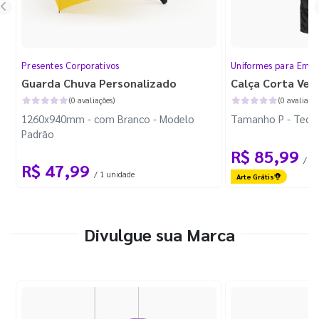
Presentes Corporativos
Uniformes para Empr
Guarda Chuva Personalizado
Calça Corta Ven
(0 avaliações)
(0 avaliaçõe
1260x940mm - com Branco - Modelo
Tamanho P - Tecid
Padrão
R$ 85,99
/ 1 
R$ 47,99
/ 1 unidade
Arte Grátis
Divulgue sua Marca