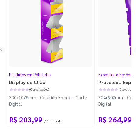
Produtos em Poliondas
Expositor de produt
Display de Chão
Prateleira Expo
(0 avaliações)
(0 avaliaçõe
300x1078mm - Colorido Frente - Corte
304x902mm - Color
Digital
Digital
R$ 203,99
R$ 264,99
/ 1 unidade
/