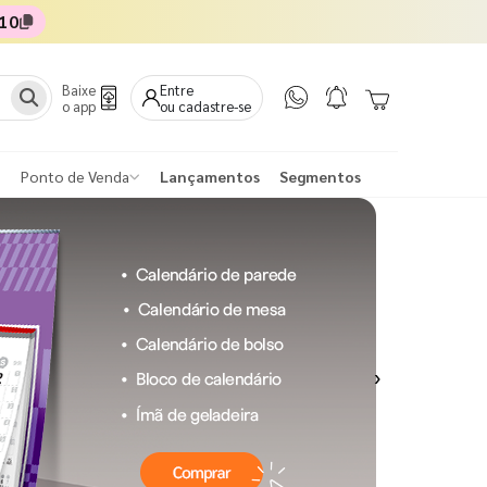
10
Baixe
Entre
o app
ou cadastre-se
Ponto de Venda
Lançamentos
Segmentos
Next