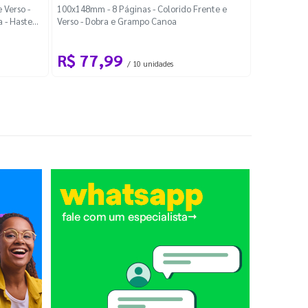
Localiza
 Verso -
100x148mm - 8 Páginas - Colorido Frente e
a - Haste
Verso - Dobra e Grampo Canoa
88x48mm - Co
R$ 77,99
R$ 88
/ 10 unidades