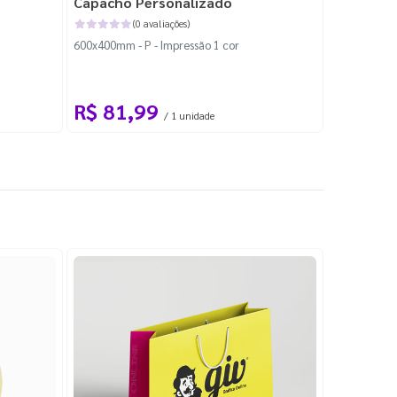
Capacho Personalizado
Adesivo 
(0 avaliações)
600x400mm - P - Impressão 1 cor
204x184mm -
Corte Perso
R$ 81,99
R$ 10
/ 1 unidade