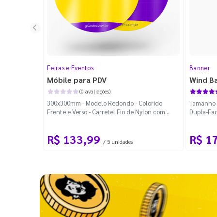
Feiras e Eventos
Banner
Móbile para PDV
Wind B
(0 avaliações)
300x300mm - Modelo Redondo - Colorido
Tamanho M
Frente e Verso - Carretel Fio de Nylon com
Dupla-Fac
100m - Faca Padrão
Desmontá
R$ 133,99
R$ 1
/ 5 unidades