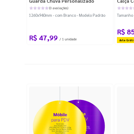
Guarda Chuva Personalizado
Calça C
(0 avaliações)
1260x940mm - com Branco - Modelo Padrão
Tamanho P
R$ 8
R$ 47,99
/ 1 unidade
Arte Gráti