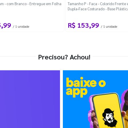
m - com Branco - Entregue em Folha
Tamanho P - Faca - Colorido Frente e
Dupla-Face Costurado - Base Plástic
Desmontável Curva
5,99
R$ 153,99
/ 1 unidade
/ 1 unidade
Precisou? Achou!