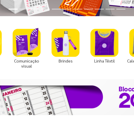
Comunicação
Brindes
Linha Têxtil
Cal
visual