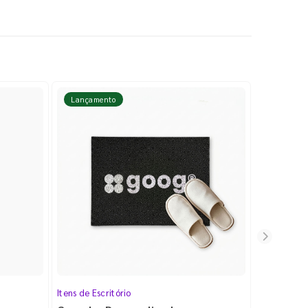
Lançamento
Lançame
Itens de Escritório
Cartela de 