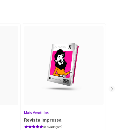
Mais Vendidos
Cartão de V
Revista Impressa
Cartão d
com Lami
(8 avaliações)