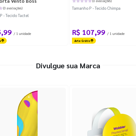
orta Vento Boss
(0 avaliações)
Tamanho P - Tecido Chimpa
(0 avaliações)
 - Tecido Tactel
5,99
R$ 107,99
/ 1 unidade
/ 1 unidade
s
Arte Grátis
Divulgue sua Marca