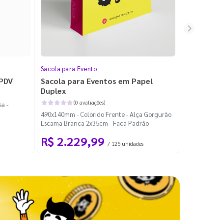
Sacola para Evento
Folheto
 PDV
Sacola para Eventos em Papel
Folheto 
Duplex
(0 avaliações)
a -
100x140mm -
490x140mm - Colorido Frente - Alça Gorgurão
Escama Branca 2x35cm - Faca Padrão
R$ 2.229,99
R$ 99
/ 125 unidades