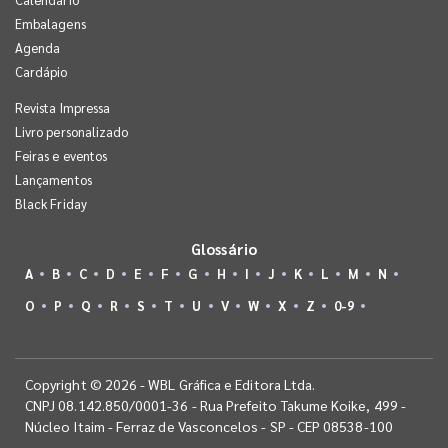
Embalagens
Agenda
Cardápio
Revista Impressa
Livro personalizado
Feiras e eventos
Lançamentos
Black Friday
Glossário
A
B
C
D
E
F
G
H
I
J
K
L
M
N
O
P
Q
R
S
T
U
V
W
X
Z
0-9
Copyright © 2026 - WBL Gráfica e Editora Ltda.
CNPJ 08.142.850/0001-36 - Rua Prefeito Takume Koike, 499 -
Núcleo Itaim - Ferraz de Vasconcelos - SP - CEP 08538-100