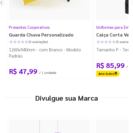
Presentes Corporativos
Uniformes para Empr
Guarda Chuva Personalizado
Calça Corta Ven
(0 avaliações)
(0 avaliaçõe
1260x940mm - com Branco - Modelo
Tamanho P - Tecid
Padrão
R$ 85,99
/ 1 
R$ 47,99
/ 1 unidade
Arte Grátis
Divulgue sua Marca