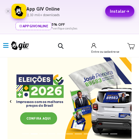
App GIV Online
Instalar
10 mil+ downloads
5% OFF
APPGIVONLINE
*verifique condições
Entre
ou cadastre-se
Previous
Next