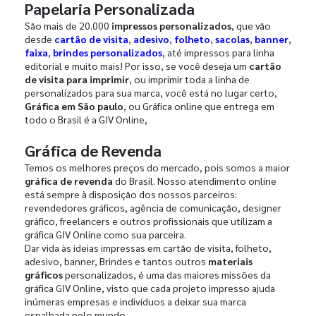
Papelaria Personalizada
São mais de 20.000
impressos personalizados
, que vão
desde
cartão de visita
,
adesivo
,
folheto
,
sacolas
,
banner
,
faixa
,
brindes personalizados
, até impressos para linha
editorial e muito mais! Por isso, se você deseja um
cartão
de visita para imprimir
, ou imprimir toda a linha de
personalizados para sua marca, você está no lugar certo,
Gráfica em São paulo
, ou Gráfica online que entrega em
todo o Brasil é a GIV Online,
Gráfica de Revenda
Temos os melhores preços do mercado, pois somos a maior
gráfica de revenda
do Brasil. Nosso atendimento online
está sempre à disposição dos nossos parceiros:
revendedores gráficos, agência de comunicação, designer
gráfico, freelancers e outros profissionais que utilizam a
gráfica GIV Online como sua parceira.
Dar vida às ideias impressas em cartão de visita, folheto,
adesivo, banner, Brindes e tantos outros
materiais
gráficos
personalizados, é uma das maiores missões da
gráfica GIV Online, visto que cada projeto impresso ajuda
inúmeras empresas e indivíduos a deixar sua marca
espalhada pelo mundo.