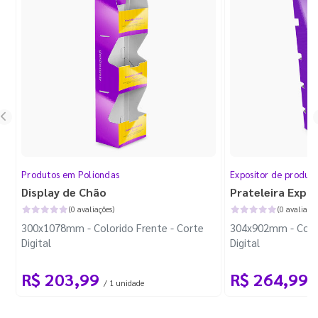
Produtos em Poliondas
Expositor de produt
Display de Chão
Prateleira Expo
(0 avaliações)
(0 avaliaçõe
300x1078mm - Colorido Frente - Corte
304x902mm - Color
Digital
Digital
R$ 203,99
R$ 264,99
/ 1 unidade
/