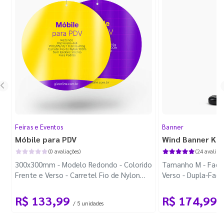
Feiras e Eventos
Banner
Móbile para PDV
Wind Banner Ki
(0 avaliações)
(24 avaliaçõ
300x300mm - Modelo Redondo - Colorido
Tamanho M - Faca 
Frente e Verso - Carretel Fio de Nylon
Verso - Dupla-Fac
com 100m - Faca Padrão
Plástica - Haste 
R$ 133,99
R$ 174,99
/ 5 unidades
/