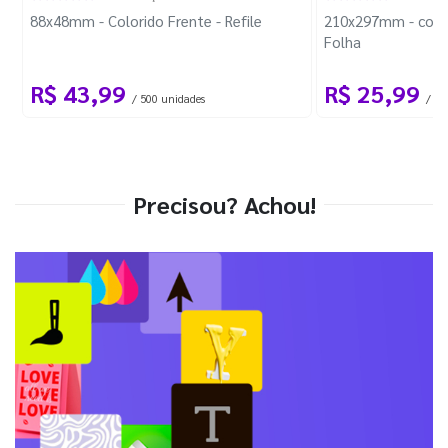
88x48mm - Colorido Frente - Refile
210x297mm - com 
Folha
R$ 43,99
R$ 25,99
/ 500 unidades
/ 1 
Precisou? Achou!