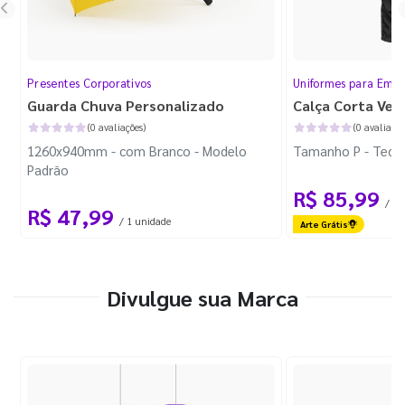
Presentes Corporativos
Uniformes para Empr
Guarda Chuva Personalizado
Calça Corta Ven
(0 avaliações)
(0 avaliaçõe
1260x940mm - com Branco - Modelo
Tamanho P - Tecid
Padrão
R$ 85,99
/ 1 
R$ 47,99
/ 1 unidade
Arte Grátis
Divulgue sua Marca