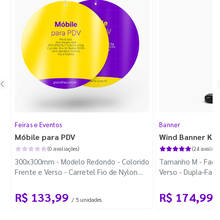
Feiras e Eventos
Banner
Móbile para PDV
Wind Banner Ki
(0 avaliações)
(24 avaliaçõ
300x300mm - Modelo Redondo - Colorido
Tamanho M - Faca 
Frente e Verso - Carretel Fio de Nylon
Verso - Dupla-Fac
com 100m - Faca Padrão
Plástica - Haste 
R$ 133,99
R$ 174,99
/ 5 unidades
/