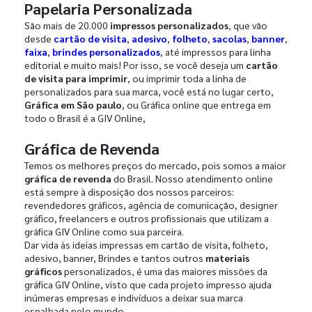
Papelaria Personalizada
São mais de 20.000
impressos personalizados
, que vão
desde
cartão de visita
,
adesivo
,
folheto
,
sacolas
,
banner
,
faixa
,
brindes personalizados
, até impressos para linha
editorial e muito mais! Por isso, se você deseja um
cartão
de visita para imprimir
, ou imprimir toda a linha de
personalizados para sua marca, você está no lugar certo,
Gráfica em São paulo
, ou Gráfica online que entrega em
todo o Brasil é a GIV Online,
Gráfica de Revenda
Temos os melhores preços do mercado, pois somos a maior
gráfica de revenda
do Brasil. Nosso atendimento online
está sempre à disposição dos nossos parceiros:
revendedores gráficos, agência de comunicação, designer
gráfico, freelancers e outros profissionais que utilizam a
gráfica GIV Online como sua parceira.
Dar vida às ideias impressas em cartão de visita, folheto,
adesivo, banner, Brindes e tantos outros
materiais
gráficos
personalizados, é uma das maiores missões da
gráfica GIV Online, visto que cada projeto impresso ajuda
inúmeras empresas e indivíduos a deixar sua marca
espalhada pelo mundo.