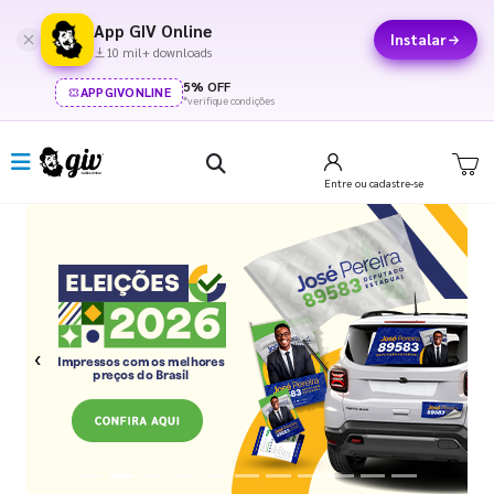
App GIV Online
Instalar
10 mil+ downloads
5% OFF
APPGIVONLINE
*verifique condições
Entre
ou cadastre-se
Previous
Next