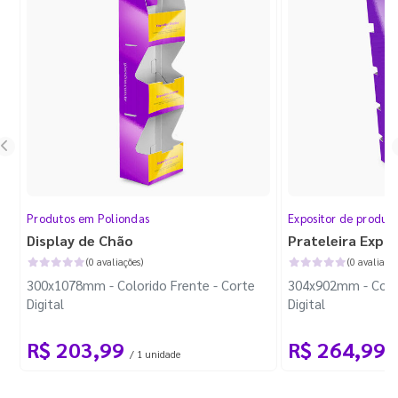
Produtos em Poliondas
Expositor de produt
Display de Chão
Prateleira Expo
(0 avaliações)
(0 avaliaçõe
300x1078mm - Colorido Frente - Corte
304x902mm - Color
Digital
Digital
R$ 203,99
R$ 264,99
/ 1 unidade
/