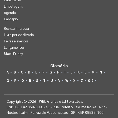
Embalagens
Agenda
Cardápio
Revista Impressa
Livro personalizado
Feiras e eventos
Lançamentos
Black Friday
Glossário
A
B
C
D
E
F
G
H
I
J
K
L
M
N
O
P
Q
R
S
T
U
V
W
X
Z
0-9
Copyright © 2026 - WBL Gráfica e Editora Ltda.
CNPJ 08.142.850/0001-36 - Rua Prefeito Takume Koike, 499 -
Núcleo Itaim - Ferraz de Vasconcelos - SP - CEP 08538-100