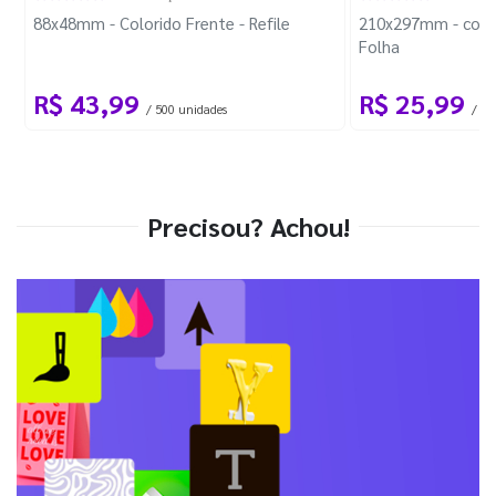
88x48mm - Colorido Frente - Refile
210x297mm - com 
Folha
R$ 43,99
R$ 25,99
/ 500 unidades
/ 1 
Precisou? Achou!