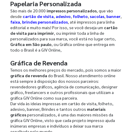
Papelaria Personalizada
São mais de 20.000
impressos personalizados
, que vão
desde
cartão de visita
,
adesivo
,
folheto
,
sacolas
,
banner
,
faixa
,
brindes personalizados
, até impressos para linha
editorial e muito mais! Por isso, se você deseja um
cartão
de visita para imprimir
, ou imprimir toda a linha de
personalizados para sua marca, você está no lugar certo,
Gráfica em São paulo
, ou Gráfica online que entrega em
todo o Brasil é a GIV Online,
Gráfica de Revenda
Temos os melhores preços do mercado, pois somos a maior
gráfica de revenda
do Brasil. Nosso atendimento online
está sempre à disposição dos nossos parceiros:
revendedores gráficos, agência de comunicação, designer
gráfico, freelancers e outros profissionais que utilizam a
gráfica GIV Online como sua parceira.
Dar vida às ideias impressas em cartão de visita, folheto,
adesivo, banner, Brindes e tantos outros
materiais
gráficos
personalizados, é uma das maiores missões da
gráfica GIV Online, visto que cada projeto impresso ajuda
inúmeras empresas e indivíduos a deixar sua marca
espalhada pelo mundo.