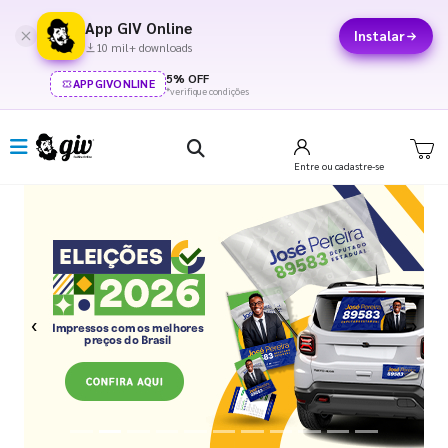
App GIV Online
Instalar
10 mil+ downloads
5% OFF
APPGIVONLINE
*verifique condições
Entre
ou cadastre-se
Previous
Next