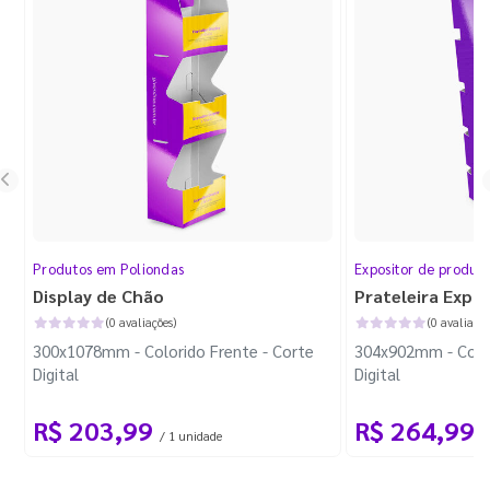
Produtos em Poliondas
Expositor de produt
Display de Chão
Prateleira Expo
(0 avaliações)
(0 avaliaçõe
300x1078mm - Colorido Frente - Corte
304x902mm - Color
Digital
Digital
R$ 203,99
R$ 264,99
/ 1 unidade
/