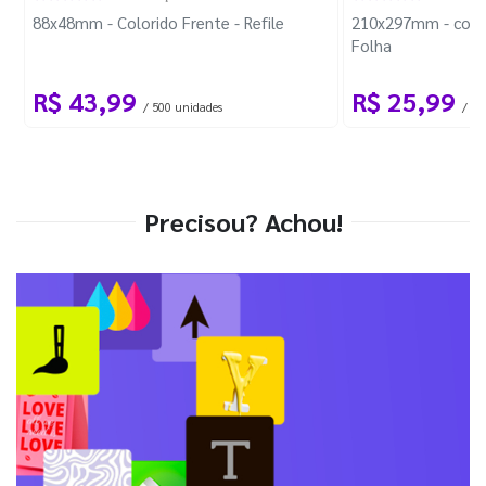
88x48mm - Colorido Frente - Refile
210x297mm - com 
Folha
R$ 43,99
R$ 25,99
/ 500 unidades
/ 1 
Precisou? Achou!