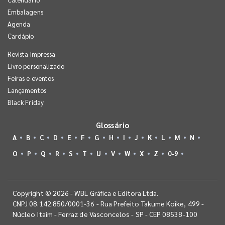
Embalagens
Agenda
Cardápio
Revista Impressa
Livro personalizado
Feiras e eventos
Lançamentos
Black Friday
Glossário
A
B
C
D
E
F
G
H
I
J
K
L
M
N
O
P
Q
R
S
T
U
V
W
X
Z
0-9
Copyright © 2026 - WBL Gráfica e Editora Ltda.
CNPJ 08.142.850/0001-36 - Rua Prefeito Takume Koike, 499 -
Núcleo Itaim - Ferraz de Vasconcelos - SP - CEP 08538-100