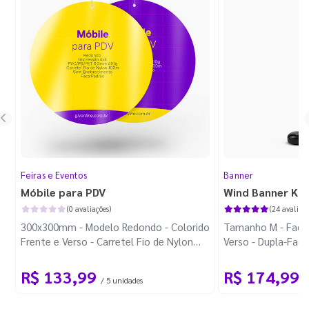
Feiras e Eventos
Banner
Móbile para PDV
Wind Banner Ki
(0 avaliações)
(24 avaliaçõ
300x300mm - Modelo Redondo - Colorido
Tamanho M - Faca 
Frente e Verso - Carretel Fio de Nylon
Verso - Dupla-Fac
com 100m - Faca Padrão
Plástica - Haste 
R$ 133,99
R$ 174,99
/ 5 unidades
/