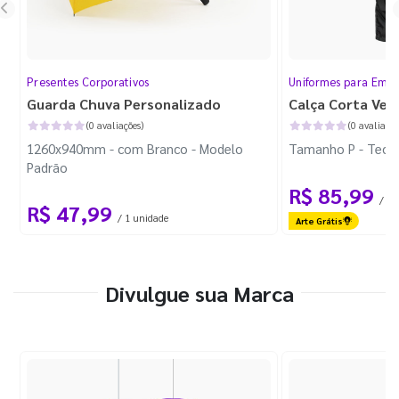
Presentes Corporativos
Uniformes para Empr
Guarda Chuva Personalizado
Calça Corta Ven
(0 avaliações)
(0 avaliaçõe
1260x940mm - com Branco - Modelo
Tamanho P - Tecid
Padrão
R$ 85,99
/ 1 
R$ 47,99
/ 1 unidade
Arte Grátis
Divulgue sua Marca