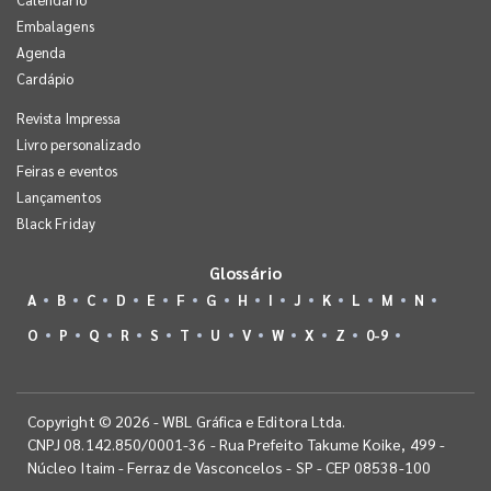
Embalagens
Agenda
Cardápio
Revista Impressa
Livro personalizado
Feiras e eventos
Lançamentos
Black Friday
Glossário
A
B
C
D
E
F
G
H
I
J
K
L
M
N
O
P
Q
R
S
T
U
V
W
X
Z
0-9
Copyright © 2026 - WBL Gráfica e Editora Ltda.
CNPJ 08.142.850/0001-36 - Rua Prefeito Takume Koike, 499 -
Núcleo Itaim - Ferraz de Vasconcelos - SP - CEP 08538-100