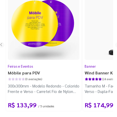
Feiras e Eventos
Banner
Móbile para PDV
Wind Banner Ki
(0 avaliações)
(24 avaliaçõ
300x300mm - Modelo Redondo - Colorido
Tamanho M - Faca 
Frente e Verso - Carretel Fio de Nylon
Verso - Dupla-Fac
com 100m - Faca Padrão
Plástica - Haste 
R$ 133,99
R$ 174,99
/ 5 unidades
/