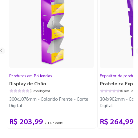
Produtos em Poliondas
Expositor de produt
Display de Chão
Prateleira Expo
(0 avaliações)
(0 avaliaçõe
300x1078mm - Colorido Frente - Corte
304x902mm - Color
Digital
Digital
R$ 203,99
R$ 264,99
/ 1 unidade
/