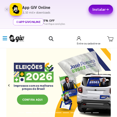
App GIV Online
Instalar
10 mil+ downloads
5% OFF
APPGIVONLINE
*verifique condições
Entre
ou cadastre-se
Previous
Next