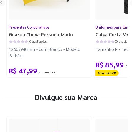
Presentes Corporativos
Uniformes para Empr
Guarda Chuva Personalizado
Calça Corta Ven
(0 avaliações)
(0 avaliaçõe
1260x940mm - com Branco - Modelo
Tamanho P - Tecid
Padrão
R$ 85,99
/ 1 
R$ 47,99
/ 1 unidade
Arte Grátis
Divulgue sua Marca