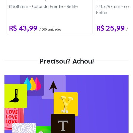
88x48mm - Colorido Frente - Refile
210x297mm - com 
Folha
R$ 43,99
R$ 25,99
/ 500 unidades
/ 1 
Precisou? Achou!