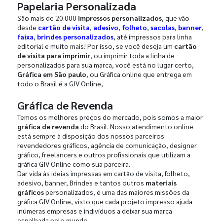
Papelaria Personalizada
São mais de 20.000
impressos personalizados
, que vão
desde
cartão de visita
,
adesivo
,
folheto
,
sacolas
,
banner
,
faixa
,
brindes personalizados
, até impressos para linha
editorial e muito mais! Por isso, se você deseja um
cartão
de visita para imprimir
, ou imprimir toda a linha de
personalizados para sua marca, você está no lugar certo,
Gráfica em São paulo
, ou Gráfica online que entrega em
todo o Brasil é a GIV Online,
Gráfica de Revenda
Temos os melhores preços do mercado, pois somos a maior
gráfica de revenda
do Brasil. Nosso atendimento online
está sempre à disposição dos nossos parceiros:
revendedores gráficos, agência de comunicação, designer
gráfico, freelancers e outros profissionais que utilizam a
gráfica GIV Online como sua parceira.
Dar vida às ideias impressas em cartão de visita, folheto,
adesivo, banner, Brindes e tantos outros
materiais
gráficos
personalizados, é uma das maiores missões da
gráfica GIV Online, visto que cada projeto impresso ajuda
inúmeras empresas e indivíduos a deixar sua marca
espalhada pelo mundo.