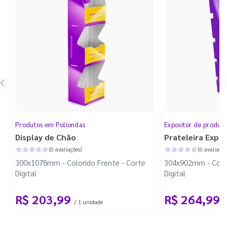
Produtos em Poliondas
Expositor de produt
Display de Chão
Prateleira Expo
(0 avaliações)
(0 avaliaçõe
300x1078mm - Colorido Frente - Corte
304x902mm - Color
Digital
Digital
R$ 203,99
R$ 264,99
/ 1 unidade
/