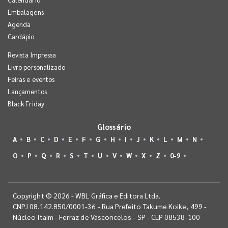
Embalagens
Agenda
Cardápio
Revista Impressa
Livro personalizado
Feiras e eventos
Lançamentos
Black Friday
Glossário
A
B
C
D
E
F
G
H
I
J
K
L
M
N
O
P
Q
R
S
T
U
V
W
X
Z
0-9
Copyright © 2026 - WBL Gráfica e Editora Ltda.
CNPJ 08.142.850/0001-36 - Rua Prefeito Takume Koike, 499 -
Núcleo Itaim - Ferraz de Vasconcelos - SP - CEP 08538-100