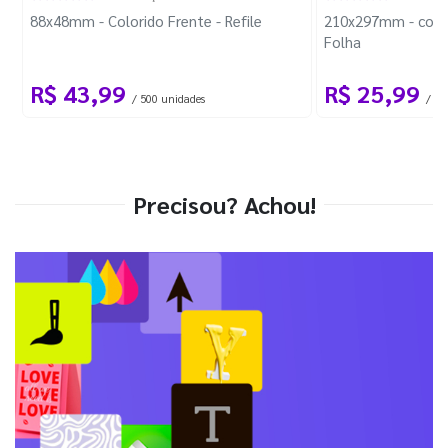
88x48mm - Colorido Frente - Refile
210x297mm - com 
Folha
R$ 43,99
R$ 25,99
/ 500 unidades
/ 1 
Precisou? Achou!