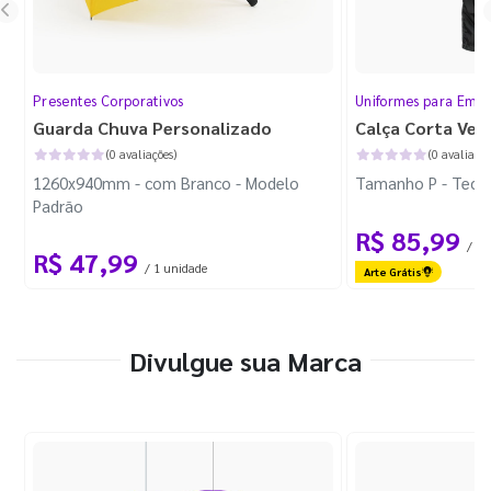
Presentes Corporativos
Uniformes para Empr
Guarda Chuva Personalizado
Calça Corta Ven
(0 avaliações)
(0 avaliaçõe
1260x940mm - com Branco - Modelo
Tamanho P - Tecid
Padrão
R$ 85,99
/ 1 
R$ 47,99
/ 1 unidade
Arte Grátis
Divulgue sua Marca