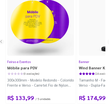
Feiras e Eventos
Banner
Móbile para PDV
Wind Banner Ki
(0 avaliações)
(24 avaliaçõ
300x300mm - Modelo Redondo - Colorido
Tamanho M - Faca 
Frente e Verso - Carretel Fio de Nylon
Verso - Dupla-Fac
com 100m - Faca Padrão
Plástica - Haste 
R$ 133,99
R$ 174,99
/ 5 unidades
/