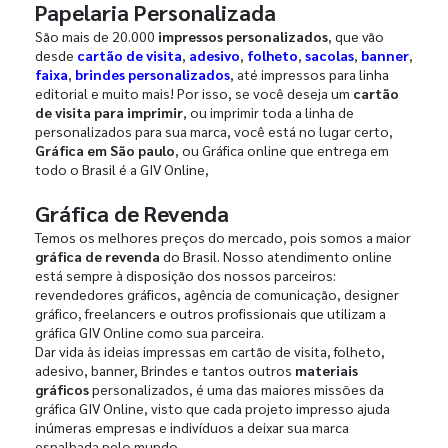
Papelaria Personalizada
São mais de 20.000
impressos personalizados
, que vão
desde
cartão de visita
,
adesivo
,
folheto
,
sacolas
,
banner
,
faixa
,
brindes personalizados
, até impressos para linha
editorial e muito mais! Por isso, se você deseja um
cartão
de visita para imprimir
, ou imprimir toda a linha de
personalizados para sua marca, você está no lugar certo,
Gráfica em São paulo
, ou Gráfica online que entrega em
todo o Brasil é a GIV Online,
Gráfica de Revenda
Temos os melhores preços do mercado, pois somos a maior
gráfica de revenda
do Brasil. Nosso atendimento online
está sempre à disposição dos nossos parceiros:
revendedores gráficos, agência de comunicação, designer
gráfico, freelancers e outros profissionais que utilizam a
gráfica GIV Online como sua parceira.
Dar vida às ideias impressas em cartão de visita, folheto,
adesivo, banner, Brindes e tantos outros
materiais
gráficos
personalizados, é uma das maiores missões da
gráfica GIV Online, visto que cada projeto impresso ajuda
inúmeras empresas e indivíduos a deixar sua marca
espalhada pelo mundo.