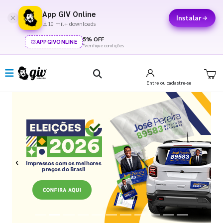
App GIV Online
Instalar
10 mil+ downloads
5% OFF
APPGIVONLINE
*verifique condições
Entre
ou cadastre-se
Previous
Next