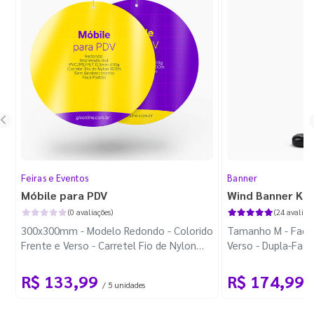
Feiras e Eventos
Banner
Móbile para PDV
Wind Banner Ki
(0 avaliações)
(24 avaliaçõ
300x300mm - Modelo Redondo - Colorido
Tamanho M - Faca 
Frente e Verso - Carretel Fio de Nylon
Verso - Dupla-Fac
com 100m - Faca Padrão
Plástica - Haste 
R$ 133,99
R$ 174,99
/ 5 unidades
/