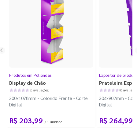
Produtos em Poliondas
Expositor de produt
Display de Chão
Prateleira Expo
(0 avaliações)
(0 avaliaçõe
300x1078mm - Colorido Frente - Corte
304x902mm - Color
Digital
Digital
R$ 203,99
R$ 264,99
/ 1 unidade
/