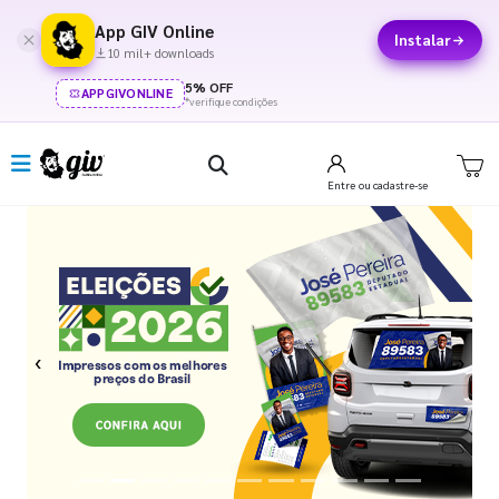
App GIV Online
Instalar
10 mil+ downloads
5% OFF
APPGIVONLINE
*verifique condições
Entre
ou cadastre-se
Previous
Next