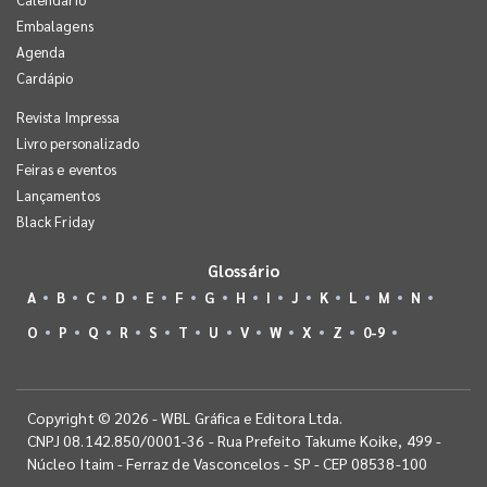
Embalagens
Agenda
Cardápio
Revista Impressa
Livro personalizado
Feiras e eventos
Lançamentos
Black Friday
Glossário
A
B
C
D
E
F
G
H
I
J
K
L
M
N
O
P
Q
R
S
T
U
V
W
X
Z
0-9
Copyright © 2026 - WBL Gráfica e Editora Ltda.
CNPJ 08.142.850/0001-36 - Rua Prefeito Takume Koike, 499 -
Núcleo Itaim - Ferraz de Vasconcelos - SP - CEP 08538-100