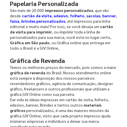
Papelaria Personalizada
São mais de 20.000
impressos personalizados
, que vão
desde
cartão de visita
,
adesivo
,
folheto
,
sacolas
,
banner
,
faixa
,
brindes personalizados
, até impressos para linha
editorial e muito mais! Por isso, se você deseja um
cartão
de visita para imprimir
, ou imprimir toda a linha de
personalizados para sua marca, você está no lugar certo,
Gráfica em São paulo
, ou Gráfica online que entrega em
todo o Brasil é a GIV Online,
Gráfica de Revenda
Temos os melhores preços do mercado, pois somos a maior
gráfica de revenda
do Brasil. Nosso atendimento online
está sempre à disposição dos nossos parceiros:
revendedores gráficos, agência de comunicação, designer
gráfico, freelancers e outros profissionais que utilizam a
gráfica GIV Online como sua parceira.
Dar vida às ideias impressas em cartão de visita, folheto,
adesivo, banner, Brindes e tantos outros
materiais
gráficos
personalizados, é uma das maiores missões da
gráfica GIV Online, visto que cada projeto impresso ajuda
inúmeras empresas e indivíduos a deixar sua marca
espalhada pelo mundo.