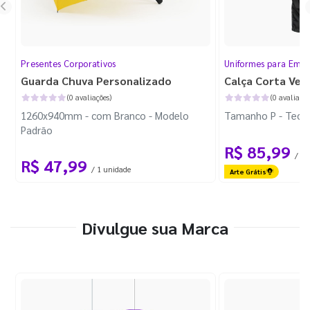
Presentes Corporativos
Uniformes para Empr
Guarda Chuva Personalizado
Calça Corta Ven
(0 avaliações)
(0 avaliaçõe
1260x940mm - com Branco - Modelo
Tamanho P - Tecid
Padrão
R$ 85,99
/ 1 
R$ 47,99
/ 1 unidade
Arte Grátis
Divulgue sua Marca