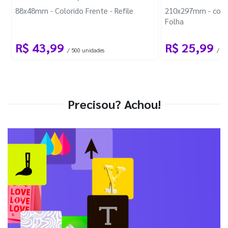
88x48mm - Colorido Frente - Refile
210x297mm - com 
Folha
R$ 43,99
R$ 25,99
/ 500 unidades
/ 1 
Precisou? Achou!