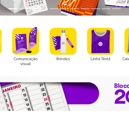
Comunicação
Brindes
Linha Têxtil
Cal
visual