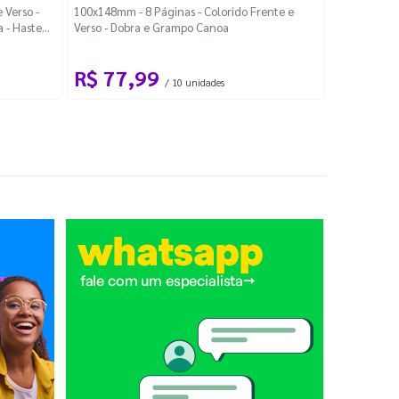
Localiza
 Verso -
100x148mm - 8 Páginas - Colorido Frente e
a - Haste
Verso - Dobra e Grampo Canoa
88x48mm - Co
R$ 77,99
R$ 88
/ 10 unidades