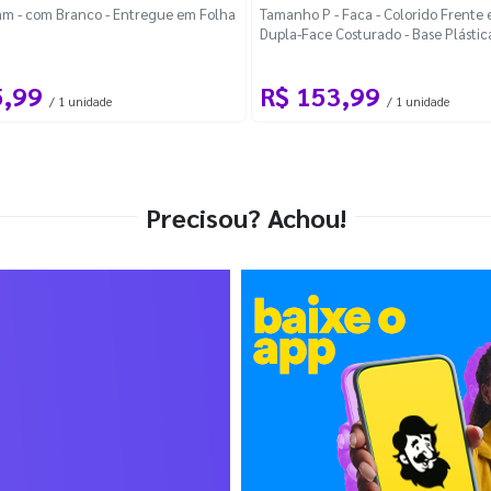
m - com Branco - Entregue em Folha
Tamanho P - Faca - Colorido Frente e
Dupla-Face Costurado - Base Plástic
Desmontável Curva
5,99
R$ 153,99
/ 1 unidade
/ 1 unidade
Precisou? Achou!