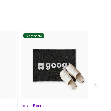
Lançamento
Lançame
Itens de Escritório
Cartela de 