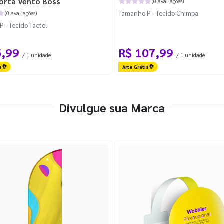
orta Vento Boss
(0 avaliações)
Tamanho P - Tecido Chimpa
(0 avaliações)
 - Tecido Tactel
5,99
R$ 107,99
/ 1 unidade
/ 1 unidade
s
Arte Grátis
Divulgue sua Marca