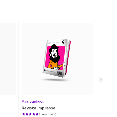
Mais Vendidos
Cartão de V
Revista Impressa
Cartão d
com Lami
(8 avaliações)