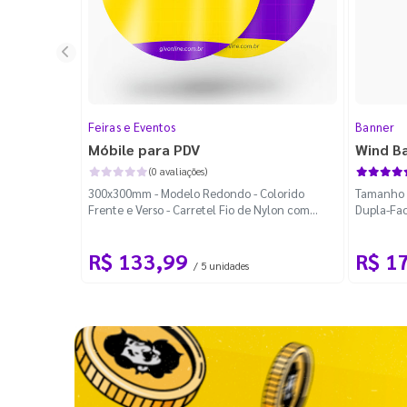
Feiras e Eventos
Banner
Móbile para PDV
Wind B
(0 avaliações)
300x300mm - Modelo Redondo - Colorido
Tamanho M
Frente e Verso - Carretel Fio de Nylon com
Dupla-Fac
100m - Faca Padrão
Desmontá
R$ 133,99
R$ 1
/ 5 unidades