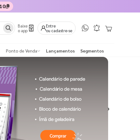
10
Baixe
Entre
o app
ou cadastre-se
Ponto de Venda
Lançamentos
Segmentos
Next