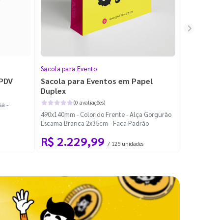
Sacola para Evento
Folheto
 PDV
Sacola para Eventos em Papel
Folheto 
Duplex
(0 avaliações)
a -
100x140mm -
490x140mm - Colorido Frente - Alça Gorgurão
Escama Branca 2x35cm - Faca Padrão
R$ 2.229,99
R$ 99
/ 125 unidades