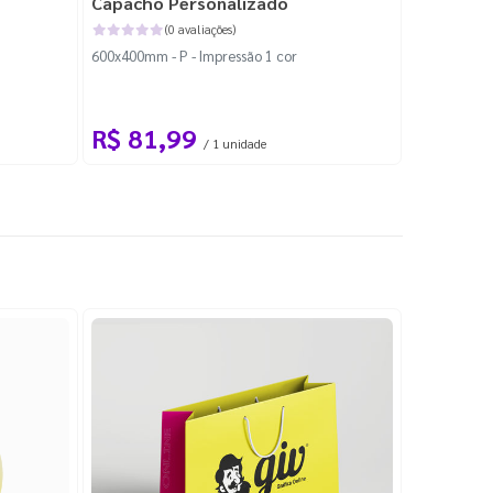
Capacho Personalizado
Adesivo 
(0 avaliações)
600x400mm - P - Impressão 1 cor
204x184mm -
Corte Perso
R$ 81,99
R$ 10
/ 1 unidade