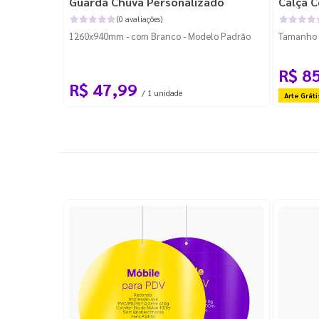
Guarda Chuva Personalizado
Calça C
(0 avaliações)
1260x940mm - com Branco - Modelo Padrão
Tamanho P
R$ 8
R$ 47,99
/ 1 unidade
Arte Gráti