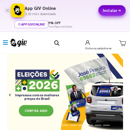
App GIV Online
Instalar
10 mil+ downloads
5% OFF
APPGIVONLINE
*verifique condições
Entre
ou cadastre-se
Previous
Next