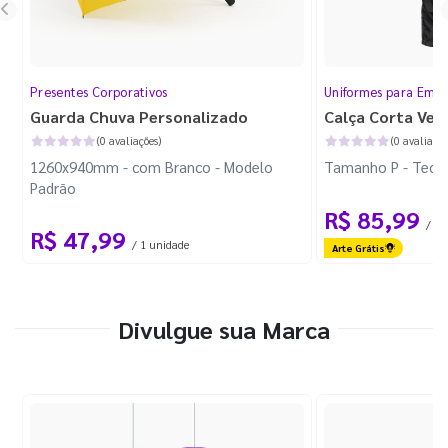
Presentes Corporativos
Uniformes para Empr
Guarda Chuva Personalizado
Calça Corta Ven
(0 avaliações)
(0 avaliaçõe
1260x940mm - com Branco - Modelo
Tamanho P - Tecid
Padrão
R$ 85,99
/ 1 
R$ 47,99
/ 1 unidade
Arte Grátis
Divulgue sua Marca