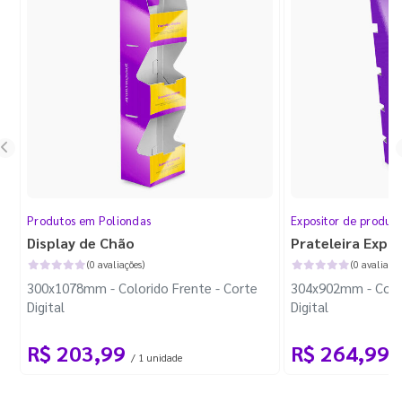
Produtos em Poliondas
Expositor de produt
Display de Chão
Prateleira Expo
(0 avaliações)
(0 avaliaçõe
300x1078mm - Colorido Frente - Corte
304x902mm - Color
Digital
Digital
R$ 203,99
R$ 264,99
/ 1 unidade
/