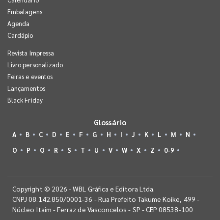
Embalagens
Agenda
Cardápio
Revista Impressa
Livro personalizado
Feiras e eventos
Lançamentos
Black Friday
Glossário
A
B
C
D
E
F
G
H
I
J
K
L
M
N
O
P
Q
R
S
T
U
V
W
X
Z
0-9
Copyright © 2026 - WBL Gráfica e Editora Ltda.
CNPJ 08.142.850/0001-36 - Rua Prefeito Takume Koike, 499 -
Núcleo Itaim - Ferraz de Vasconcelos - SP - CEP 08538-100