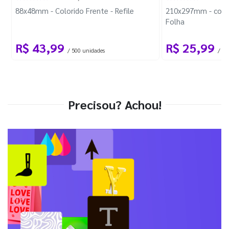
88x48mm - Colorido Frente - Refile
210x297mm - com 
Folha
R$ 43,99
R$ 25,99
/ 500 unidades
/ 1 
Precisou? Achou!