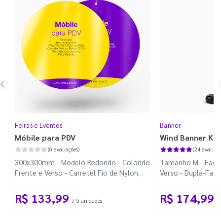
Feiras e Eventos
Banner
Móbile para PDV
Wind Banner Ki
(0 avaliações)
(24 avaliaçõ
300x300mm - Modelo Redondo - Colorido
Tamanho M - Faca 
Frente e Verso - Carretel Fio de Nylon
Verso - Dupla-Fac
com 100m - Faca Padrão
Plástica - Haste 
R$ 133,99
R$ 174,99
/ 5 unidades
/