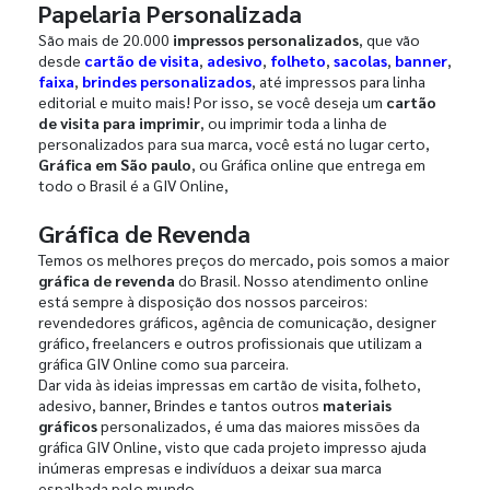
Papelaria Personalizada
São mais de 20.000
impressos personalizados
, que vão
desde
cartão de visita
,
adesivo
,
folheto
,
sacolas
,
banner
,
faixa
,
brindes personalizados
, até impressos para linha
editorial e muito mais! Por isso, se você deseja um
cartão
de visita para imprimir
, ou imprimir toda a linha de
personalizados para sua marca, você está no lugar certo,
Gráfica em São paulo
, ou Gráfica online que entrega em
todo o Brasil é a GIV Online,
Gráfica de Revenda
Temos os melhores preços do mercado, pois somos a maior
gráfica de revenda
do Brasil. Nosso atendimento online
está sempre à disposição dos nossos parceiros:
revendedores gráficos, agência de comunicação, designer
gráfico, freelancers e outros profissionais que utilizam a
gráfica GIV Online como sua parceira.
Dar vida às ideias impressas em cartão de visita, folheto,
adesivo, banner, Brindes e tantos outros
materiais
gráficos
personalizados, é uma das maiores missões da
gráfica GIV Online, visto que cada projeto impresso ajuda
inúmeras empresas e indivíduos a deixar sua marca
espalhada pelo mundo.