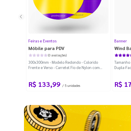
Feiras e Eventos
Banner
Móbile para PDV
Wind B
(0 avaliações)
300x300mm - Modelo Redondo - Colorido
Tamanho M
Frente e Verso - Carretel Fio de Nylon com
Dupla-Fac
100m - Faca Padrão
Desmontá
R$ 133,99
R$ 1
/ 5 unidades