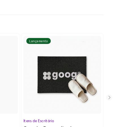
Lançamento
Lançame
Itens de Escritório
Cartela de 