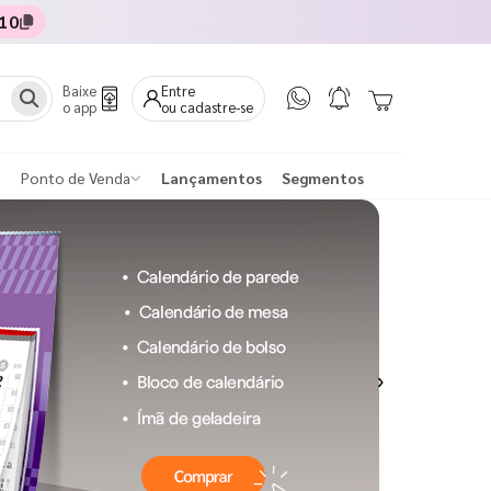
10
Baixe
Entre
o app
ou cadastre-se
Ponto de Venda
Lançamentos
Segmentos
Next