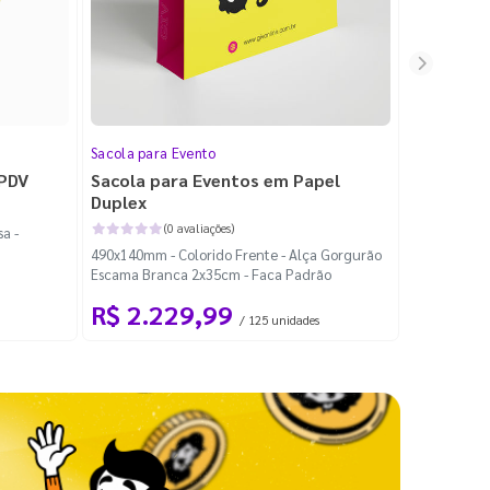
Sacola para Evento
Folheto
 PDV
Sacola para Eventos em Papel
Folheto 
Duplex
(0 avaliações)
a -
100x140mm -
490x140mm - Colorido Frente - Alça Gorgurão
Escama Branca 2x35cm - Faca Padrão
R$ 2.229,99
R$ 99
/ 125 unidades