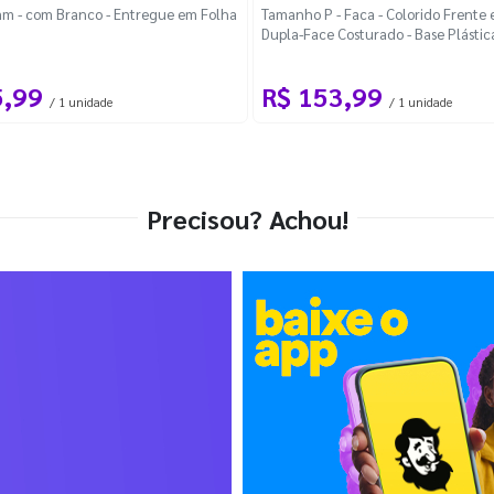
m - com Branco - Entregue em Folha
Tamanho P - Faca - Colorido Frente e
Dupla-Face Costurado - Base Plástic
Desmontável Curva
5,99
R$ 153,99
/ 1 unidade
/ 1 unidade
Precisou? Achou!