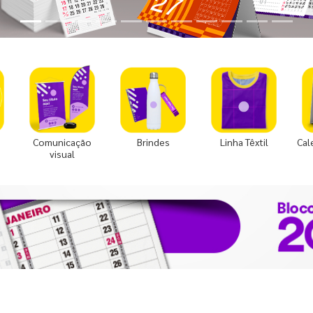
Comunicação
Brindes
Linha Têxtil
Cal
visual