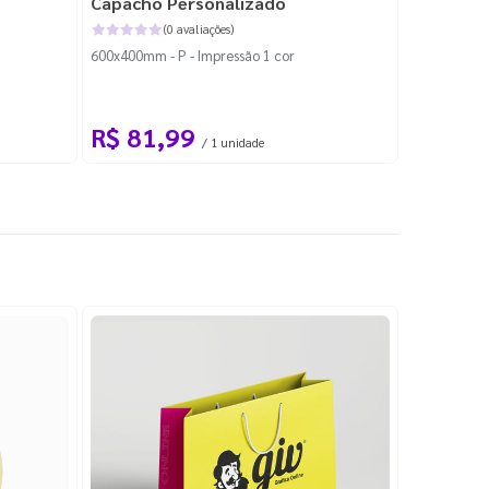
Capacho Personalizado
Adesivo 
(0 avaliações)
600x400mm - P - Impressão 1 cor
204x184mm -
Corte Perso
R$ 81,99
R$ 10
/ 1 unidade