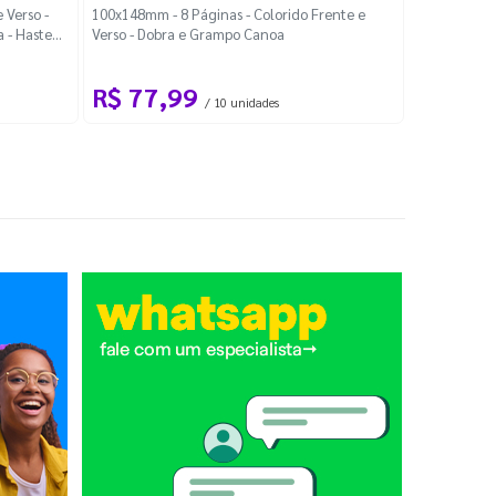
Localiza
 Verso -
100x148mm - 8 Páginas - Colorido Frente e
a - Haste
Verso - Dobra e Grampo Canoa
88x48mm - Co
R$ 77,99
R$ 88
/ 10 unidades