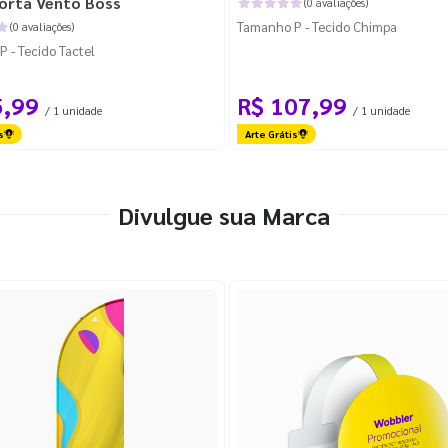
orta Vento Boss
(0 avaliações)
Tamanho P - Tecido Chimpa
(0 avaliações)
 - Tecido Tactel
5,99
R$ 107,99
/ 1 unidade
/ 1 unidade
s
Arte Grátis
Divulgue sua Marca