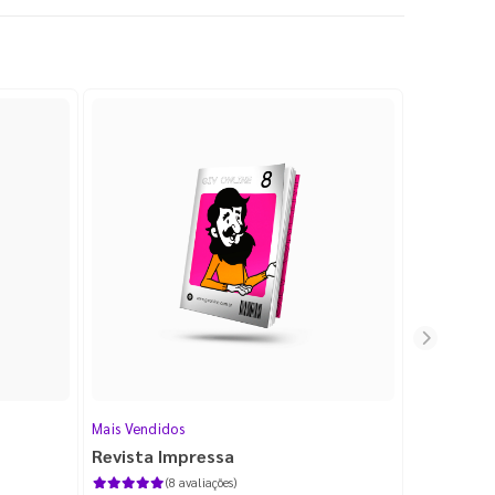
Mais Vendidos
Cartão de V
Revista Impressa
Cartão d
com Lami
(8 avaliações)