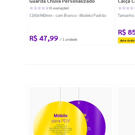
Guarda Chuva Personalizado
Calça C
(0 avaliações)
1260x940mm - com Branco - Modelo Padrão
Tamanho P
R$ 8
R$ 47,99
/ 1 unidade
Arte Gráti