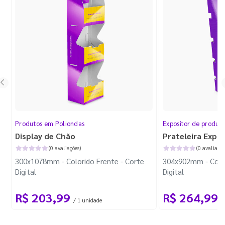
Produtos em Poliondas
Expositor de produt
Display de Chão
Prateleira Expo
(0 avaliações)
(0 avaliaçõe
300x1078mm - Colorido Frente - Corte
304x902mm - Color
Digital
Digital
R$ 203,99
R$ 264,99
/ 1 unidade
/