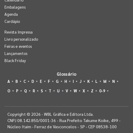
Embalagens
Agenda
Cardápio
Revista Impressa
Livro personalizado
Feiras e eventos
Lançamentos
Black Friday
Glossário
A
B
C
D
E
F
G
H
I
J
K
L
M
N
O
P
Q
R
S
T
U
V
W
X
Z
0-9
Copyright © 2026 - WBL Gráfica e Editora Ltda.
CNPJ 08.142.850/0001-36 - Rua Prefeito Takume Koike, 499 -
Núcleo Itaim - Ferraz de Vasconcelos - SP - CEP 08538-100