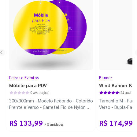
Feiras e Eventos
Banner
Móbile para PDV
Wind Banner Ki
(0 avaliações)
(24 avaliaçõ
300x300mm - Modelo Redondo - Colorido
Tamanho M - Faca 
Frente e Verso - Carretel Fio de Nylon
Verso - Dupla-Fac
com 100m - Faca Padrão
Plástica - Haste 
R$ 133,99
R$ 174,99
/ 5 unidades
/