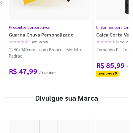
Presentes Corporativos
Uniformes para Empr
Guarda Chuva Personalizado
Calça Corta Ven
(0 avaliações)
(0 avaliaçõe
1260x940mm - com Branco - Modelo
Tamanho P - Tecid
Padrão
R$ 85,99
/ 1 
R$ 47,99
/ 1 unidade
Arte Grátis
Divulgue sua Marca