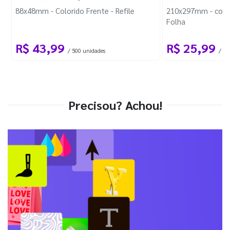
88x48mm - Colorido Frente - Refile
210x297mm - com 
Folha
R$ 43,99
R$ 25,99
/ 500 unidades
/ 1 
Precisou? Achou!