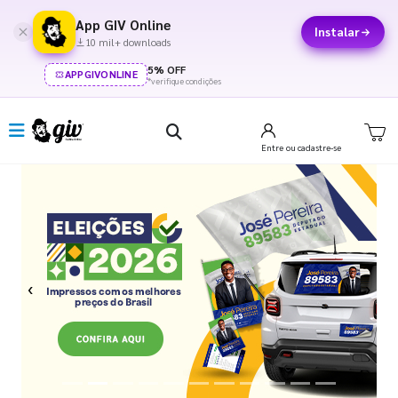
App GIV Online
Instalar
10 mil+ downloads
5% OFF
APPGIVONLINE
*verifique condições
Entre
ou cadastre-se
Previous
Next