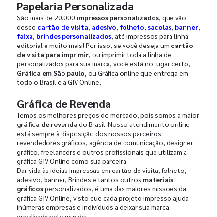
Papelaria Personalizada
São mais de 20.000
impressos personalizados
, que vão
desde
cartão de visita
,
adesivo
,
folheto
,
sacolas
,
banner
,
faixa
,
brindes personalizados
, até impressos para linha
editorial e muito mais! Por isso, se você deseja um
cartão
de visita para imprimir
, ou imprimir toda a linha de
personalizados para sua marca, você está no lugar certo,
Gráfica em São paulo
, ou Gráfica online que entrega em
todo o Brasil é a GIV Online,
Gráfica de Revenda
Temos os melhores preços do mercado, pois somos a maior
gráfica de revenda
do Brasil. Nosso atendimento online
está sempre à disposição dos nossos parceiros:
revendedores gráficos, agência de comunicação, designer
gráfico, freelancers e outros profissionais que utilizam a
gráfica GIV Online como sua parceira.
Dar vida às ideias impressas em cartão de visita, folheto,
adesivo, banner, Brindes e tantos outros
materiais
gráficos
personalizados, é uma das maiores missões da
gráfica GIV Online, visto que cada projeto impresso ajuda
inúmeras empresas e indivíduos a deixar sua marca
espalhada pelo mundo.