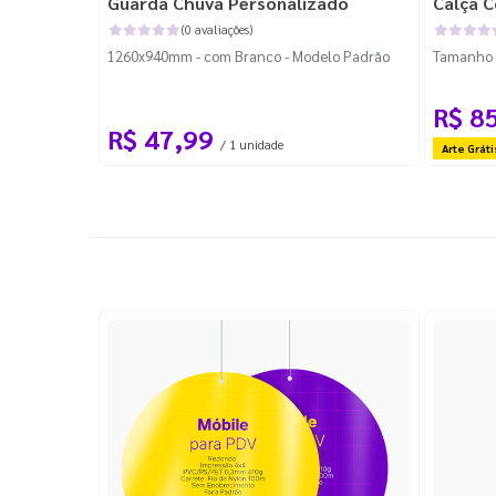
Guarda Chuva Personalizado
Calça C
(0 avaliações)
1260x940mm - com Branco - Modelo Padrão
Tamanho P
R$ 8
R$ 47,99
/ 1 unidade
Arte Gráti