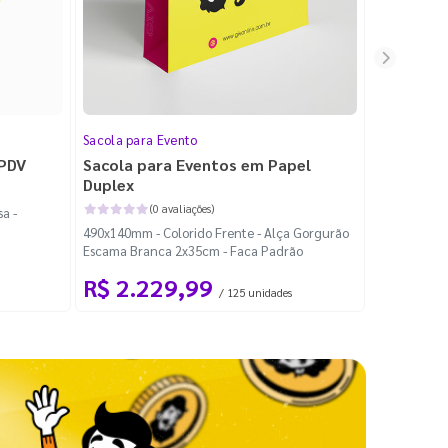
Sacola para Evento
Folheto
 PDV
Sacola para Eventos em Papel
Folheto 
Duplex
(0 avaliações)
a -
100x140mm -
490x140mm - Colorido Frente - Alça Gorgurão
Escama Branca 2x35cm - Faca Padrão
R$ 2.229,99
R$ 99
/ 125 unidades