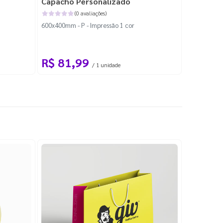
Capacho Personalizado
Adesivo 
(0 avaliações)
600x400mm - P - Impressão 1 cor
204x184mm -
Corte Perso
R$ 81,99
R$ 10
/ 1 unidade