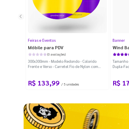
Feiras e Eventos
Banner
Móbile para PDV
Wind B
(0 avaliações)
300x300mm - Modelo Redondo - Colorido
Tamanho M
Frente e Verso - Carretel Fio de Nylon com
Dupla-Fac
100m - Faca Padrão
Desmontá
R$ 133,99
R$ 1
/ 5 unidades