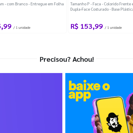
m - com Branco - Entregue em Folha
Tamanho P - Faca - Colorido Frente e
Dupla-Face Costurado - Base Plástic
Desmontável Curva
5,99
R$ 153,99
/ 1 unidade
/ 1 unidade
Precisou? Achou!