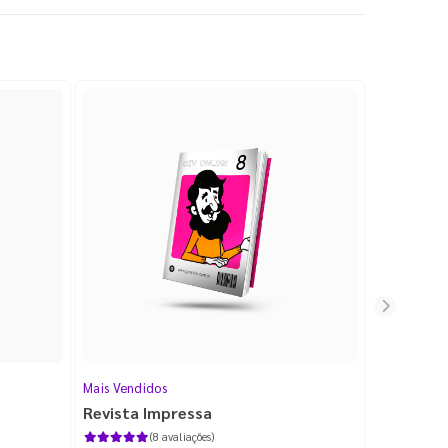
Mais Vendidos
Cartão de V
Revista Impressa
Cartão d
com Lami
(8 avaliações)