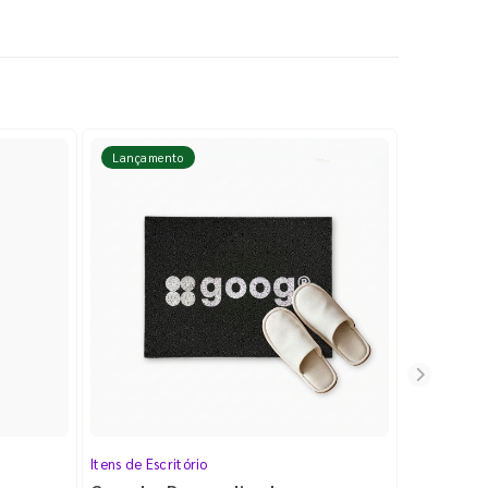
Lançamento
Lançame
Itens de Escritório
Cartela de 