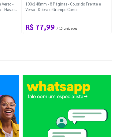
Localiza
 Verso -
100x148mm - 8 Páginas - Colorido Frente e
a - Haste
Verso - Dobra e Grampo Canoa
88x48mm - Co
R$ 77,99
R$ 88
/ 10 unidades