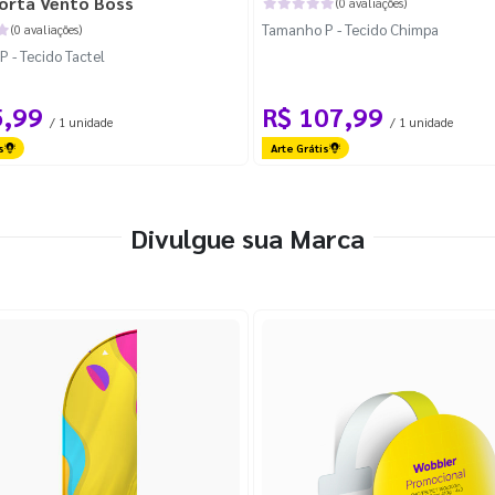
orta Vento Boss
(0 avaliações)
Tamanho P - Tecido Chimpa
(0 avaliações)
 - Tecido Tactel
5,99
R$ 107,99
/ 1 unidade
/ 1 unidade
s
Arte Grátis
Divulgue sua Marca