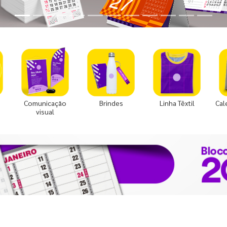
Comunicação
Brindes
Linha Têxtil
Cal
visual