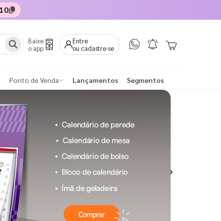
10
Baixe
Entre
o app
ou cadastre-se
Ponto de Venda
Lançamentos
Segmentos
Next