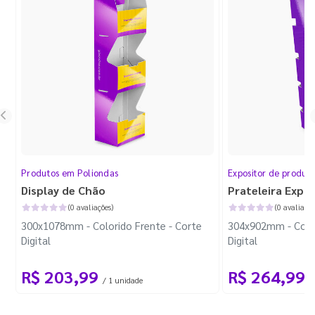
Produtos em Poliondas
Expositor de produt
Display de Chão
Prateleira Expo
(0 avaliações)
(0 avaliaçõe
300x1078mm - Colorido Frente - Corte
304x902mm - Color
Digital
Digital
R$ 203,99
R$ 264,99
/ 1 unidade
/