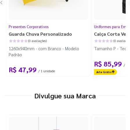
Presentes Corporativos
Uniformes para Empr
Guarda Chuva Personalizado
Calça Corta Ven
(0 avaliações)
(0 avaliaçõe
1260x940mm - com Branco - Modelo
Tamanho P - Tecid
Padrão
R$ 85,99
/ 1 
R$ 47,99
/ 1 unidade
Arte Grátis
Divulgue sua Marca