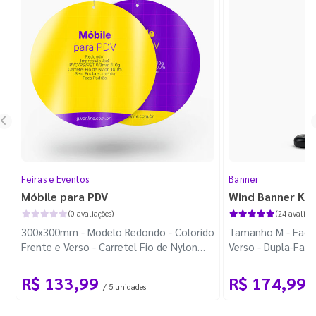
Feiras e Eventos
Banner
Móbile para PDV
Wind Banner Ki
(0 avaliações)
(24 avaliaçõ
300x300mm - Modelo Redondo - Colorido
Tamanho M - Faca 
Frente e Verso - Carretel Fio de Nylon
Verso - Dupla-Fac
com 100m - Faca Padrão
Plástica - Haste 
R$ 133,99
R$ 174,99
/ 5 unidades
/