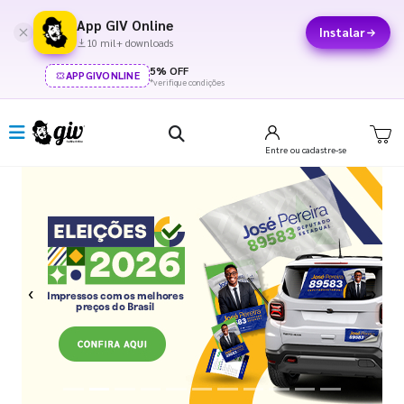
App GIV Online
Instalar
10 mil+ downloads
5% OFF
APPGIVONLINE
*verifique condições
Entre
ou cadastre-se
Previous
Next