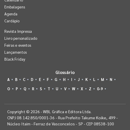
Embalagens
Agenda
Cardápio
Revista Impressa
Livro personalizado
Feiras e eventos
Lançamentos
Black Friday
Glossário
A
B
C
D
E
F
G
H
I
J
K
L
M
N
O
P
Q
R
S
T
U
V
W
X
Z
0-9
Copyright © 2026 - WBL Gráfica e Editora Ltda.
CNPJ 08.142.850/0001-36 - Rua Prefeito Takume Koike, 499 -
Núcleo Itaim - Ferraz de Vasconcelos - SP - CEP 08538-100