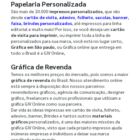
Papelaria Personalizada
São mais de 20.000
impressos personalizados
, que vão
desde
cartão de visita
,
adesivo
,
folheto
,
sacolas
,
banner
,
faixa
,
brindes personalizados
, até impressos para linha
editorial e muito mais! Por isso, se você deseja um
cartão
de visita para imprimir
, ou imprimir toda a linha de
personalizados para sua marca, você está no lugar certo,
Gráfica em São paulo
, ou Gráfica online que entrega em
todo o Brasil é a GIV Online,
Gráfica de Revenda
Temos os melhores preços do mercado, pois somos a maior
gráfica de revenda
do Brasil. Nosso atendimento online
está sempre à disposição dos nossos parceiros:
revendedores gráficos, agência de comunicação, designer
gráfico, freelancers e outros profissionais que utilizam a
gráfica GIV Online como sua parceira.
Dar vida às ideias impressas em cartão de visita, folheto,
adesivo, banner, Brindes e tantos outros
materiais
gráficos
personalizados, é uma das maiores missões da
gráfica GIV Online, visto que cada projeto impresso ajuda
inúmeras empresas e indivíduos a deixar sua marca
espalhada pelo mundo.