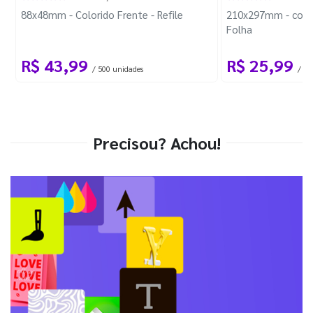
88x48mm - Colorido Frente - Refile
210x297mm - com 
Folha
R$ 43,99
R$ 25,99
/ 500 unidades
/ 1 
Precisou? Achou!