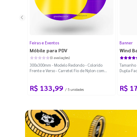
Feiras e Eventos
Banner
Móbile para PDV
Wind B
(0 avaliações)
300x300mm - Modelo Redondo - Colorido
Tamanho M
Frente e Verso - Carretel Fio de Nylon com
Dupla-Fac
100m - Faca Padrão
Desmontá
R$ 133,99
R$ 1
/ 5 unidades