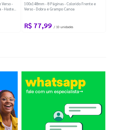
Localiza
 Verso -
100x148mm - 8 Páginas - Colorido Frente e
a - Haste
Verso - Dobra e Grampo Canoa
88x48mm - Co
R$ 77,99
R$ 88
/ 10 unidades