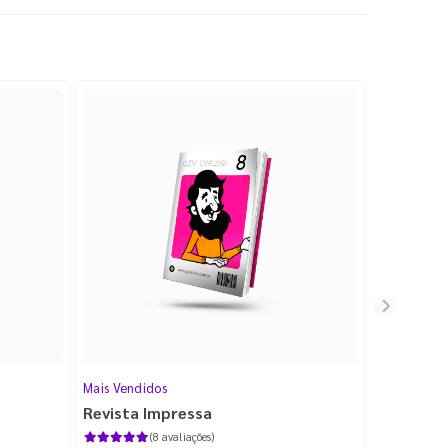
Mais Vendidos
Cartão de V
Revista Impressa
Cartão d
com Lami
(8 avaliações)