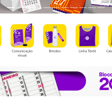
Comunicação
Brindes
Linha Têxtil
Cal
visual