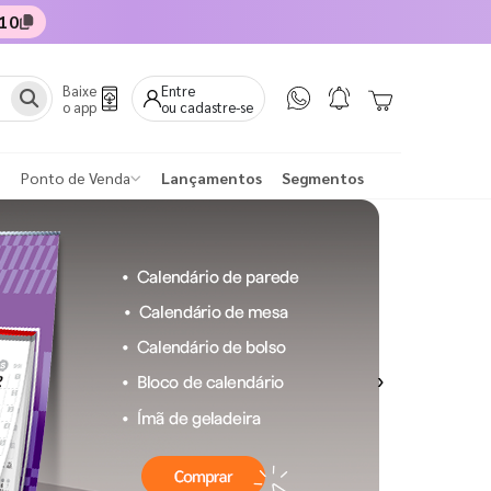
10
Baixe
Entre
o app
ou cadastre-se
Ponto de Venda
Lançamentos
Segmentos
Next