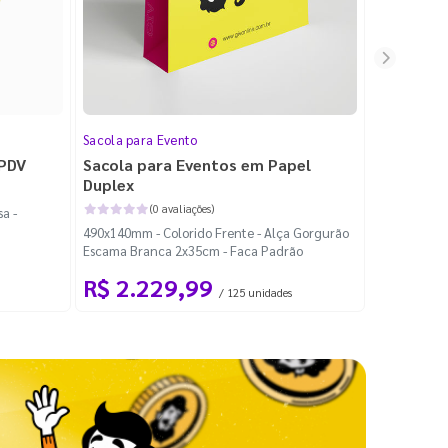
Sacola para Evento
Folheto
 PDV
Sacola para Eventos em Papel
Folheto 
Duplex
(0 avaliações)
a -
100x140mm -
490x140mm - Colorido Frente - Alça Gorgurão
Escama Branca 2x35cm - Faca Padrão
R$ 2.229,99
R$ 99
/ 125 unidades