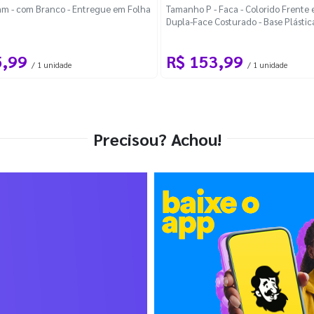
m - com Branco - Entregue em Folha
Tamanho P - Faca - Colorido Frente e
Dupla-Face Costurado - Base Plástic
Desmontável Curva
5,99
R$ 153,99
/ 1 unidade
/ 1 unidade
Precisou? Achou!