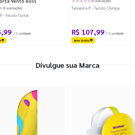
orta Vento Boss
(0 avaliações)
Tamanho P - Tecido Chimpa
(0 avaliações)
 - Tecido Tactel
5,99
R$ 107,99
/ 1 unidade
/ 1 unidade
s
Arte Grátis
Divulgue sua Marca