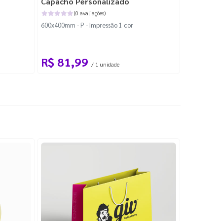
Capacho Personalizado
Adesivo 
(0 avaliações)
600x400mm - P - Impressão 1 cor
204x184mm -
Corte Perso
R$ 81,99
R$ 10
/ 1 unidade