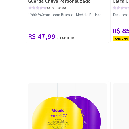
Guarda Chuva Personalizado
Calça C
(0 avaliações)
1260x940mm - com Branco - Modelo Padrão
Tamanho P
R$ 8
R$ 47,99
/ 1 unidade
Arte Gráti