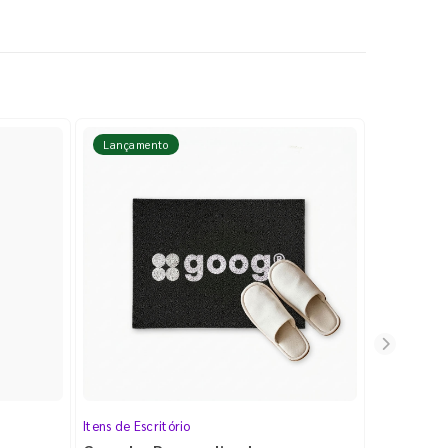
Lançamento
Lançame
Itens de Escritório
Cartela de 