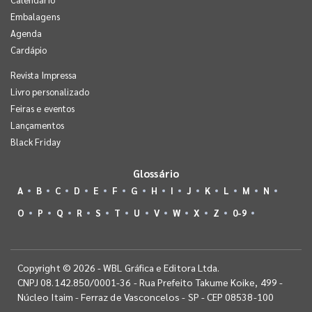
Embalagens
Agenda
Cardápio
Revista Impressa
Livro personalizado
Feiras e eventos
Lançamentos
Black Friday
Glossário
A
B
C
D
E
F
G
H
I
J
K
L
M
N
O
P
Q
R
S
T
U
V
W
X
Z
0-9
Copyright © 2026 - WBL Gráfica e Editora Ltda.
CNPJ 08.142.850/0001-36 - Rua Prefeito Takume Koike, 499 -
Núcleo Itaim - Ferraz de Vasconcelos - SP - CEP 08538-100