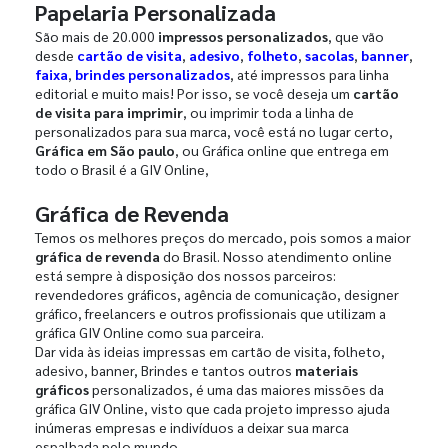
Papelaria Personalizada
São mais de 20.000
impressos personalizados
, que vão
desde
cartão de visita
,
adesivo
,
folheto
,
sacolas
,
banner
,
faixa
,
brindes personalizados
, até impressos para linha
editorial e muito mais! Por isso, se você deseja um
cartão
de visita para imprimir
, ou imprimir toda a linha de
personalizados para sua marca, você está no lugar certo,
Gráfica em São paulo
, ou Gráfica online que entrega em
todo o Brasil é a GIV Online,
Gráfica de Revenda
Temos os melhores preços do mercado, pois somos a maior
gráfica de revenda
do Brasil. Nosso atendimento online
está sempre à disposição dos nossos parceiros:
revendedores gráficos, agência de comunicação, designer
gráfico, freelancers e outros profissionais que utilizam a
gráfica GIV Online como sua parceira.
Dar vida às ideias impressas em cartão de visita, folheto,
adesivo, banner, Brindes e tantos outros
materiais
gráficos
personalizados, é uma das maiores missões da
gráfica GIV Online, visto que cada projeto impresso ajuda
inúmeras empresas e indivíduos a deixar sua marca
espalhada pelo mundo.