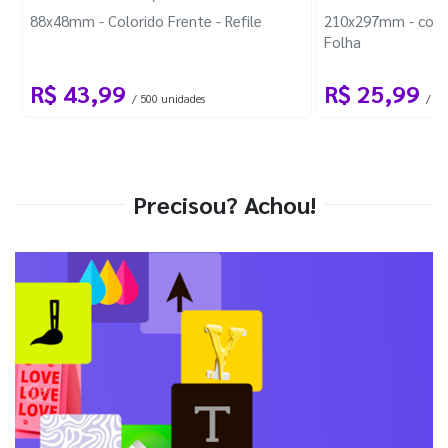
88x48mm - Colorido Frente - Refile
210x297mm - com 
Folha
R$ 43,99
R$ 25,99
/ 500 unidades
/ 1 
Precisou? Achou!