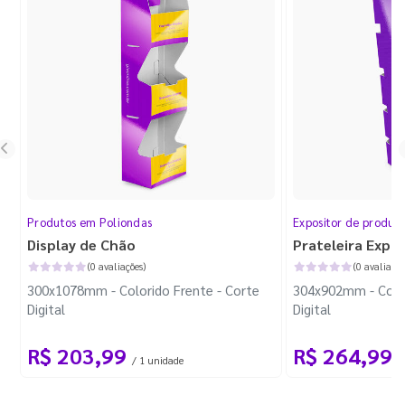
Produtos em Poliondas
Expositor de produt
Display de Chão
Prateleira Expo
(0 avaliações)
(0 avaliaçõe
300x1078mm - Colorido Frente - Corte
304x902mm - Color
Digital
Digital
R$ 203,99
R$ 264,99
/ 1 unidade
/