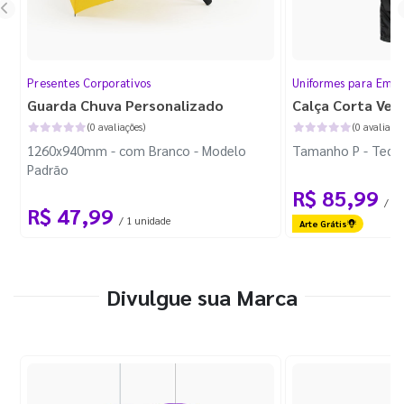
Presentes Corporativos
Uniformes para Empr
Guarda Chuva Personalizado
Calça Corta Ven
(0 avaliações)
(0 avaliaçõe
1260x940mm - com Branco - Modelo
Tamanho P - Tecid
Padrão
R$ 85,99
/ 1 
R$ 47,99
/ 1 unidade
Arte Grátis
Divulgue sua Marca