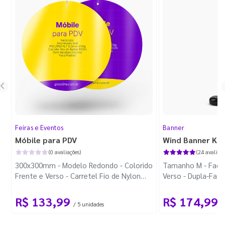
Feiras e Eventos
Banner
Móbile para PDV
Wind Banner Ki
(0 avaliações)
(24 avaliaçõ
300x300mm - Modelo Redondo - Colorido
Tamanho M - Faca 
Frente e Verso - Carretel Fio de Nylon
Verso - Dupla-Fac
com 100m - Faca Padrão
Plástica - Haste 
R$ 133,99
R$ 174,99
/ 5 unidades
/