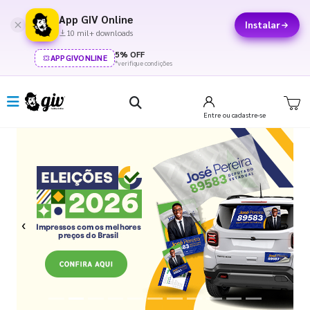
App GIV Online
Instalar
10 mil+ downloads
5% OFF
APPGIVONLINE
*verifique condições
Entre
ou cadastre-se
Previous
Next