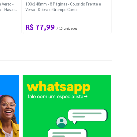
Localiza
 Verso -
100x148mm - 8 Páginas - Colorido Frente e
a - Haste
Verso - Dobra e Grampo Canoa
88x48mm - Co
R$ 77,99
R$ 88
/ 10 unidades