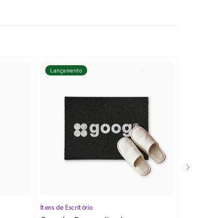
Lançamento
Lançame
Itens de Escritório
Cartela de 