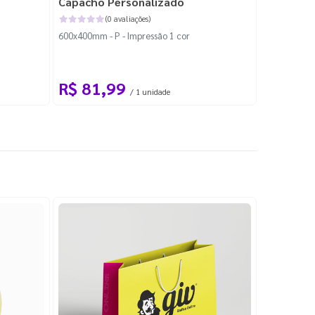
Capacho Personalizado
Adesivo 
(0 avaliações)
600x400mm - P - Impressão 1 cor
204x184mm -
Corte Perso
R$ 81,99
R$ 10
/ 1 unidade