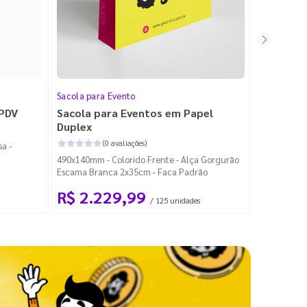
Sacola para Evento
Folheto
 PDV
Sacola para Eventos em Papel
Folheto 
Duplex
(0 avaliações)
a -
100x140mm -
490x140mm - Colorido Frente - Alça Gorgurão
Escama Branca 2x35cm - Faca Padrão
R$ 2.229,99
R$ 99
/ 125 unidades