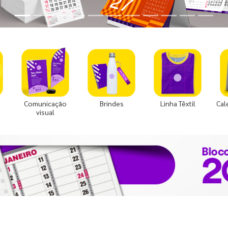
Comunicação
Brindes
Linha Têxtil
Cal
visual