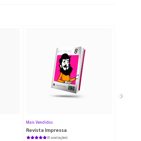
Mais Vendidos
Cartão de V
Revista Impressa
Cartão d
com Lami
(8 avaliações)