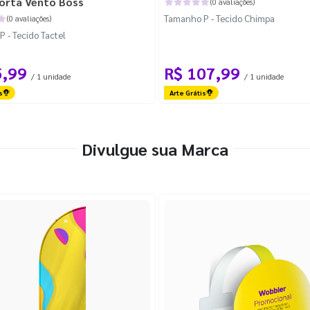
orta Vento Boss
(0 avaliações)
Tamanho P - Tecido Chimpa
(0 avaliações)
 - Tecido Tactel
5,99
R$ 107,99
/ 1 unidade
/ 1 unidade
s
Arte Grátis
Divulgue sua Marca