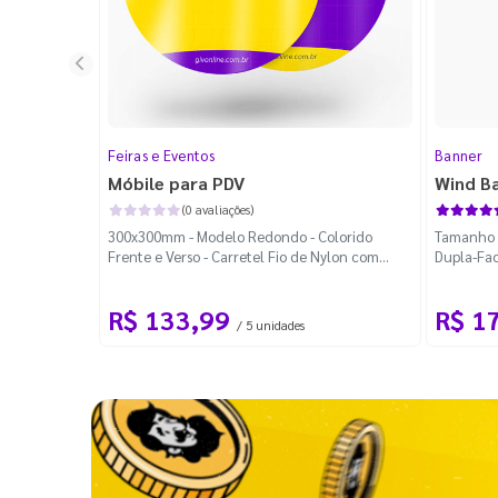
Feiras e Eventos
Banner
Móbile para PDV
Wind B
(0 avaliações)
300x300mm - Modelo Redondo - Colorido
Tamanho M
Frente e Verso - Carretel Fio de Nylon com
Dupla-Fac
100m - Faca Padrão
Desmontá
R$ 133,99
R$ 1
/ 5 unidades