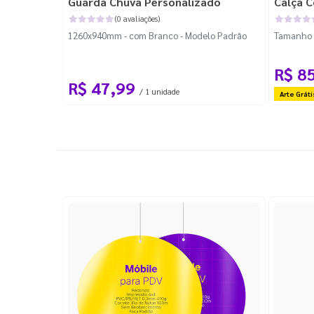
Guarda Chuva Personalizado
Calça C
(0 avaliações)
1260x940mm - com Branco - Modelo Padrão
Tamanho P
R$ 8
R$ 47,99
/ 1 unidade
Arte Gráti