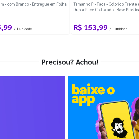
m - com Branco - Entregue em Folha
Tamanho P - Faca - Colorido Frente e
Dupla-Face Costurado - Base Plástic
Desmontável Curva
5,99
R$ 153,99
/ 1 unidade
/ 1 unidade
Precisou? Achou!