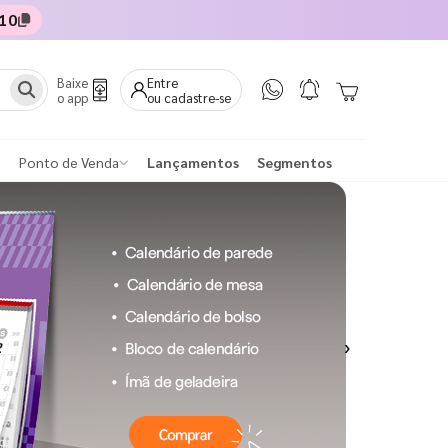
10
Baixe
Entre
o app
ou cadastre-se
Ponto de Venda
Lançamentos
Segmentos
Next