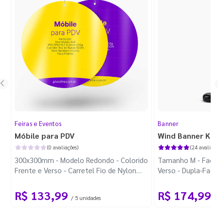
Feiras e Eventos
Banner
Móbile para PDV
Wind Banner Ki
(0 avaliações)
(24 avaliaçõ
300x300mm - Modelo Redondo - Colorido
Tamanho M - Faca 
Frente e Verso - Carretel Fio de Nylon
Verso - Dupla-Fac
com 100m - Faca Padrão
Plástica - Haste 
R$ 133,99
R$ 174,99
/ 5 unidades
/