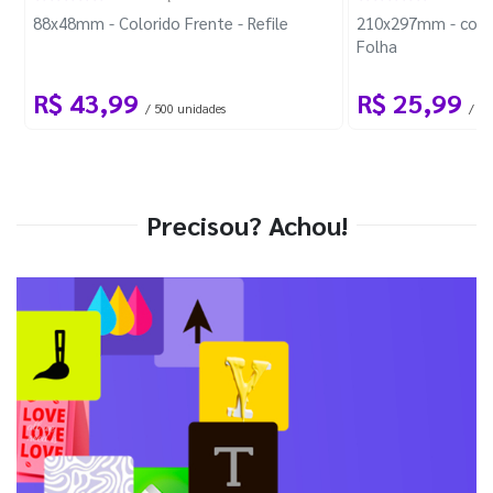
88x48mm - Colorido Frente - Refile
210x297mm - com 
Folha
R$ 43,99
R$ 25,99
/ 500 unidades
/ 1 
Precisou? Achou!