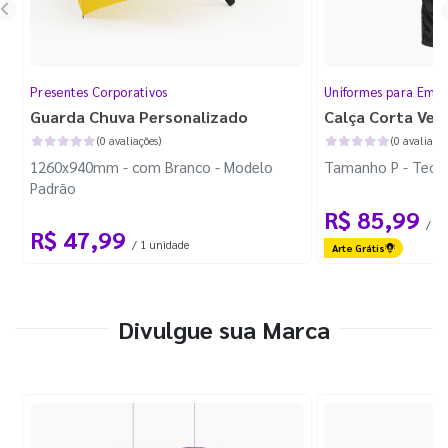
Presentes Corporativos
Uniformes para Empr
Guarda Chuva Personalizado
Calça Corta Ven
(0 avaliações)
(0 avaliaçõe
1260x940mm - com Branco - Modelo
Tamanho P - Tecid
Padrão
R$ 85,99
/ 1 
R$ 47,99
/ 1 unidade
Arte Grátis
Divulgue sua Marca