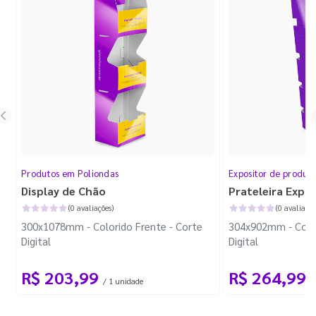
Produtos em Poliondas
Expositor de produt
Display de Chão
Prateleira Expo
(0 avaliações)
(0 avaliaçõe
300x1078mm - Colorido Frente - Corte
304x902mm - Color
Digital
Digital
R$ 203,99
R$ 264,99
/ 1 unidade
/