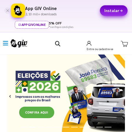
App GIV Online
Instalar
10 mil+ downloads
5% OFF
APPGIVONLINE
*verifique condições
Entre
ou cadastre-se
Previous
Next