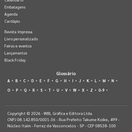
Embalagens
Agenda
Cardápio
Revista Impressa
Livro personalizado
Feiras e eventos
Lançamentos
Black Friday
Glossário
A
B
C
D
E
F
G
H
I
J
K
L
M
N
O
P
Q
R
S
T
U
V
W
X
Z
0-9
Copyright © 2026 - WBL Gráfica e Editora Ltda.
CNPJ 08.142.850/0001-36 - Rua Prefeito Takume Koike, 499 -
Núcleo Itaim - Ferraz de Vasconcelos - SP - CEP 08538-100