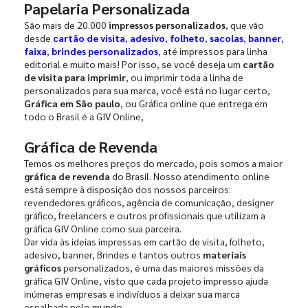
Papelaria Personalizada
São mais de 20.000
impressos personalizados
, que vão
desde
cartão de visita
,
adesivo
,
folheto
,
sacolas
,
banner
,
faixa
,
brindes personalizados
, até impressos para linha
editorial e muito mais! Por isso, se você deseja um
cartão
de visita para imprimir
, ou imprimir toda a linha de
personalizados para sua marca, você está no lugar certo,
Gráfica em São paulo
, ou Gráfica online que entrega em
todo o Brasil é a GIV Online,
Gráfica de Revenda
Temos os melhores preços do mercado, pois somos a maior
gráfica de revenda
do Brasil. Nosso atendimento online
está sempre à disposição dos nossos parceiros:
revendedores gráficos, agência de comunicação, designer
gráfico, freelancers e outros profissionais que utilizam a
gráfica GIV Online como sua parceira.
Dar vida às ideias impressas em cartão de visita, folheto,
adesivo, banner, Brindes e tantos outros
materiais
gráficos
personalizados, é uma das maiores missões da
gráfica GIV Online, visto que cada projeto impresso ajuda
inúmeras empresas e indivíduos a deixar sua marca
espalhada pelo mundo.