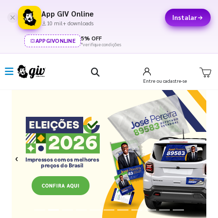
App GIV Online
Instalar
10 mil+ downloads
5% OFF
APPGIVONLINE
*verifique condições
Entre
ou cadastre-se
Previous
Next