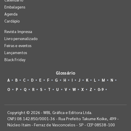
Embalagens
Agenda
Cardápio
Revista Impressa
Livro personalizado
Feiras e eventos
Lançamentos
Black Friday
Glossário
A
B
C
D
E
F
G
H
I
J
K
L
M
N
O
P
Q
R
S
T
U
V
W
X
Z
0-9
Copyright © 2026 - WBL Gráfica e Editora Ltda.
CNPJ 08.142.850/0001-36 - Rua Prefeito Takume Koike, 499 -
Núcleo Itaim - Ferraz de Vasconcelos - SP - CEP 08538-100