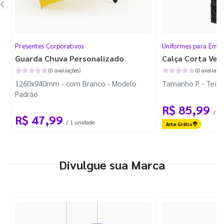
Presentes Corporativos
Uniformes para Empr
Guarda Chuva Personalizado
Calça Corta Ven
(0 avaliações)
(0 avaliaçõe
1260x940mm - com Branco - Modelo
Tamanho P - Tecid
Padrão
R$ 85,99
/ 1 
R$ 47,99
/ 1 unidade
Arte Grátis
Divulgue sua Marca