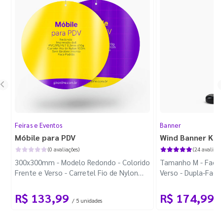
Feiras e Eventos
Banner
Móbile para PDV
Wind Banner Ki
(0 avaliações)
(24 avaliaçõ
300x300mm - Modelo Redondo - Colorido
Tamanho M - Faca 
Frente e Verso - Carretel Fio de Nylon
Verso - Dupla-Fac
com 100m - Faca Padrão
Plástica - Haste 
R$ 133,99
R$ 174,99
/ 5 unidades
/