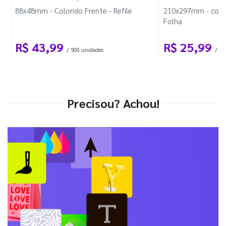
88x48mm - Colorido Frente - Refile
210x297mm - com 
Folha
R$ 43,99
R$ 25,99
/ 500 unidades
/ 1 
Precisou? Achou!