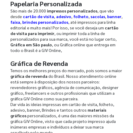
Papelaria Personalizada
São mais de 20.000
impressos personalizados
, que vão
desde
cartão de visita
,
adesivo
,
folheto
,
sacolas
,
banner
,
faixa
,
brindes personalizados
, até impressos para linha
editorial e muito mais! Por isso, se você deseja um
cartão
de visita para imprimir
, ou imprimir toda a linha de
personalizados para sua marca, você está no lugar certo,
Gráfica em São paulo
, ou Gráfica online que entrega em
todo o Brasil é a GIV Online,
Gráfica de Revenda
Temos os melhores preços do mercado, pois somos a maior
gráfica de revenda
do Brasil. Nosso atendimento online
está sempre à disposição dos nossos parceiros:
revendedores gráficos, agência de comunicação, designer
gráfico, freelancers e outros profissionais que utilizam a
gráfica GIV Online como sua parceira.
Dar vida às ideias impressas em cartão de visita, folheto,
adesivo, banner, Brindes e tantos outros
materiais
gráficos
personalizados, é uma das maiores missões da
gráfica GIV Online, visto que cada projeto impresso ajuda
inúmeras empresas e indivíduos a deixar sua marca
espalhada pelo mundo.