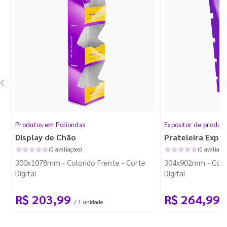
Produtos em Poliondas
Expositor de produt
Display de Chão
Prateleira Expo
(0 avaliações)
(0 avaliaçõe
300x1078mm - Colorido Frente - Corte
304x902mm - Color
Digital
Digital
R$ 203,99
R$ 264,99
/ 1 unidade
/