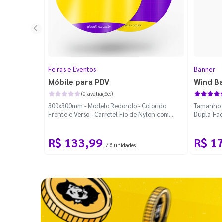
Feiras e Eventos
Banner
Móbile para PDV
Wind B
(0 avaliações)
300x300mm - Modelo Redondo - Colorido
Tamanho M
Frente e Verso - Carretel Fio de Nylon com
Dupla-Fac
100m - Faca Padrão
Desmontá
R$ 133,99
R$ 1
/ 5 unidades