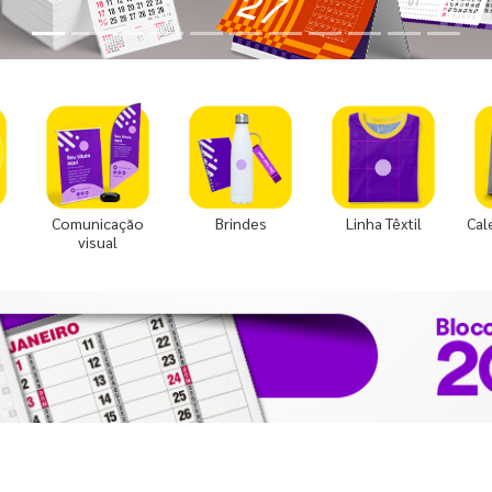
Comunicação
Brindes
Linha Têxtil
Cal
visual