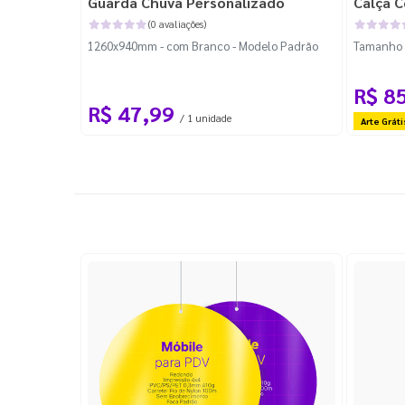
Guarda Chuva Personalizado
Calça C
(0 avaliações)
1260x940mm - com Branco - Modelo Padrão
Tamanho P
R$ 8
R$ 47,99
/ 1 unidade
Arte Gráti