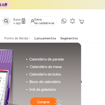
10
Baixe
Entre
o app
ou cadastre-se
Ponto de Venda
Lançamentos
Segmentos
Next