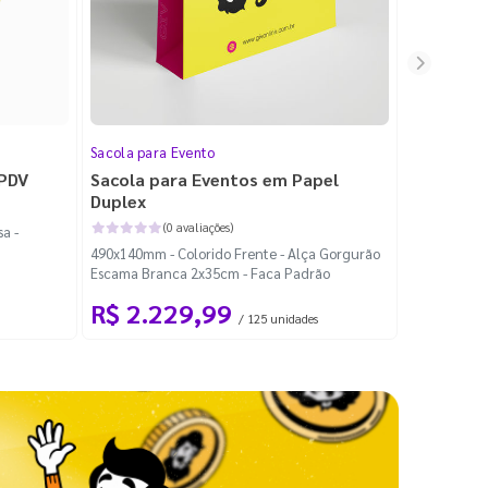
Sacola para Evento
Folheto
 PDV
Sacola para Eventos em Papel
Folheto 
Duplex
(0 avaliações)
a -
100x140mm -
490x140mm - Colorido Frente - Alça Gorgurão
Escama Branca 2x35cm - Faca Padrão
R$ 2.229,99
R$ 99
/ 125 unidades