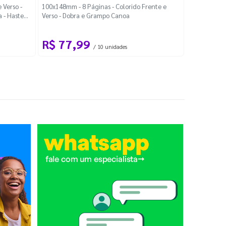
Localiza
 Verso -
100x148mm - 8 Páginas - Colorido Frente e
a - Haste
Verso - Dobra e Grampo Canoa
88x48mm - Co
R$ 77,99
R$ 88
/ 10 unidades