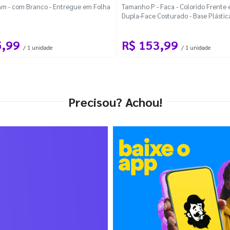
m - com Branco - Entregue em Folha
Tamanho P - Faca - Colorido Frente e
Dupla-Face Costurado - Base Plástic
Desmontável Curva
5,99
R$ 153,99
/ 1 unidade
/ 1 unidade
Precisou? Achou!