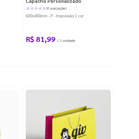
Capacho Personalizado
Adesivo 
(0 avaliações)
600x400mm - P - Impressão 1 cor
204x184mm -
Corte Perso
R$ 81,99
R$ 10
/ 1 unidade