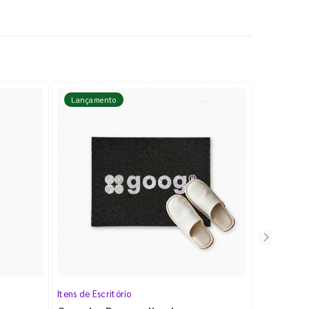
Lançamento
Lançame
Itens de Escritório
Cartela de 