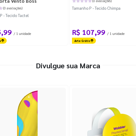
orta Vento Boss
(0 avaliações)
Tamanho P - Tecido Chimpa
(0 avaliações)
 - Tecido Tactel
5,99
R$ 107,99
/ 1 unidade
/ 1 unidade
s
Arte Grátis
Divulgue sua Marca