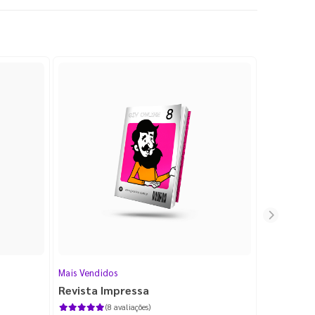
Mais Vendidos
Cartão de V
Revista Impressa
Cartão d
com Lami
(8 avaliações)