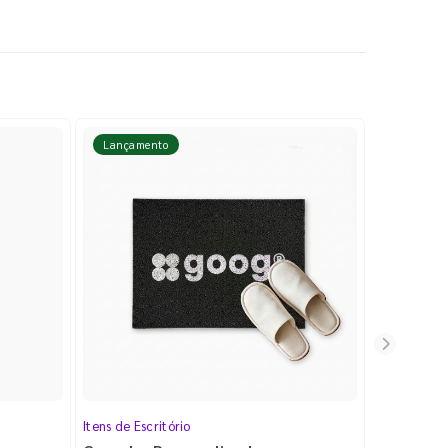
Lançamento
Lançame
Itens de Escritório
Cartela de 