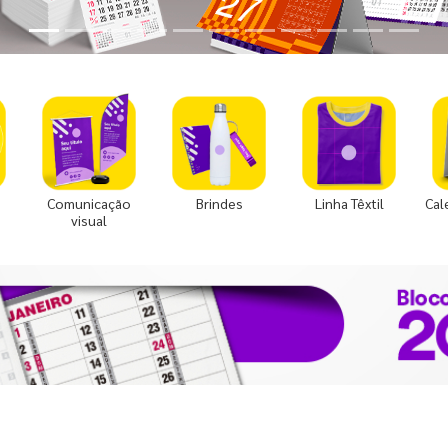
Comunicação
Brindes
Linha Têxtil
Cal
visual