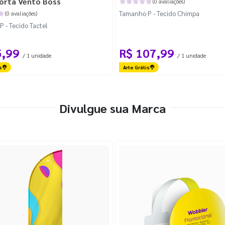
orta Vento Boss
(0 avaliações)
Tamanho P - Tecido Chimpa
(0 avaliações)
 - Tecido Tactel
5,99
R$ 107,99
/ 1 unidade
/ 1 unidade
s
Arte Grátis
Divulgue sua Marca