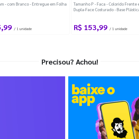
m - com Branco - Entregue em Folha
Tamanho P - Faca - Colorido Frente e
Dupla-Face Costurado - Base Plástic
Desmontável Curva
5,99
R$ 153,99
/ 1 unidade
/ 1 unidade
Precisou? Achou!