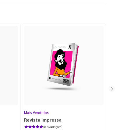
Mais Vendidos
Cartão de V
Revista Impressa
Cartão d
com Lami
(8 avaliações)