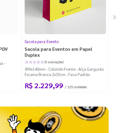
Sacola para Evento
Folheto
 PDV
Sacola para Eventos em Papel
Folheto 
Duplex
(0 avaliações)
a -
100x140mm -
490x140mm - Colorido Frente - Alça Gorgurão
Escama Branca 2x35cm - Faca Padrão
R$ 2.229,99
R$ 99
/ 125 unidades