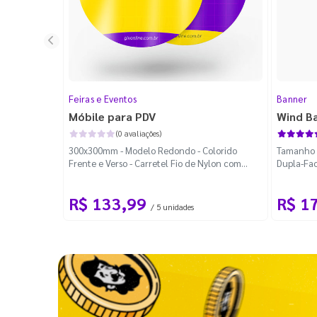
Feiras e Eventos
Banner
Móbile para PDV
Wind B
(0 avaliações)
300x300mm - Modelo Redondo - Colorido
Tamanho M
Frente e Verso - Carretel Fio de Nylon com
Dupla-Fac
100m - Faca Padrão
Desmontá
R$ 133,99
R$ 1
/ 5 unidades