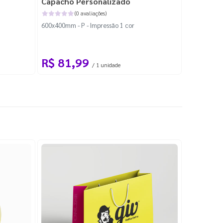
Capacho Personalizado
Adesivo 
(0 avaliações)
600x400mm - P - Impressão 1 cor
204x184mm -
Corte Perso
R$ 81,99
R$ 10
/ 1 unidade