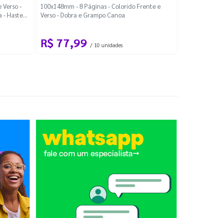
Localiza
 Verso -
100x148mm - 8 Páginas - Colorido Frente e
a - Haste
Verso - Dobra e Grampo Canoa
88x48mm - Co
R$ 77,99
R$ 88
/ 10 unidades