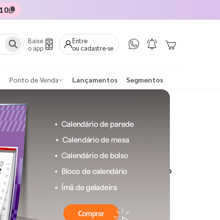
10
Baixe
Entre
o app
ou cadastre-se
Ponto de Venda
Lançamentos
Segmentos
Next