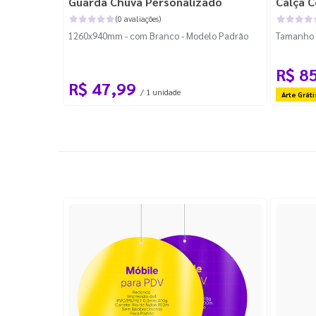
Guarda Chuva Personalizado
Calça C
(0 avaliações)
1260x940mm - com Branco - Modelo Padrão
Tamanho P
R$ 8
R$ 47,99
/ 1 unidade
Arte Gráti