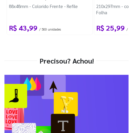
88x48mm - Colorido Frente - Refile
210x297mm - com 
Folha
R$ 43,99
R$ 25,99
/ 500 unidades
/ 1 
Precisou? Achou!