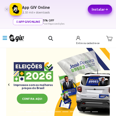
App GIV Online
Instalar
10 mil+ downloads
5% OFF
APPGIVONLINE
*verifique condições
Entre
ou cadastre-se
Previous
Next