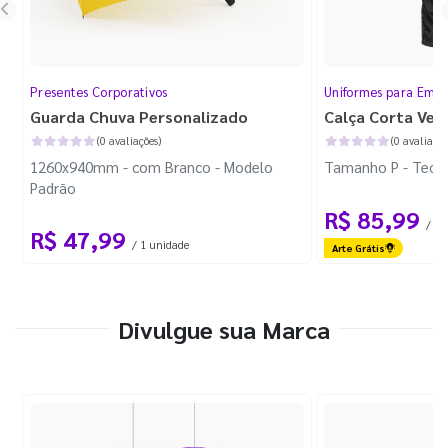
Presentes Corporativos
Uniformes para Empr
Guarda Chuva Personalizado
Calça Corta Ven
(0 avaliações)
(0 avaliaçõe
1260x940mm - com Branco - Modelo
Tamanho P - Tecid
Padrão
R$ 85,99
/ 1 
R$ 47,99
/ 1 unidade
Arte Grátis
Divulgue sua Marca