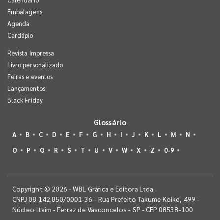
Embalagens
Agenda
Cardápio
Revista Impressa
Livro personalizado
Feiras e eventos
Lançamentos
Black Friday
Glossário
A
B
C
D
E
F
G
H
I
J
K
L
M
N
O
P
Q
R
S
T
U
V
W
X
Z
0-9
Copyright © 2026 - WBL Gráfica e Editora Ltda.
CNPJ 08.142.850/0001-36 - Rua Prefeito Takume Koike, 499 -
Núcleo Itaim - Ferraz de Vasconcelos - SP - CEP 08538-100