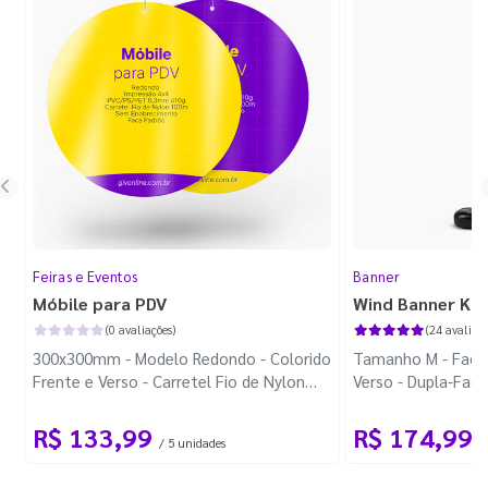
Feiras e Eventos
Banner
Móbile para PDV
Wind Banner Ki
(0 avaliações)
(24 avaliaçõ
300x300mm - Modelo Redondo - Colorido
Tamanho M - Faca 
Frente e Verso - Carretel Fio de Nylon
Verso - Dupla-Fac
com 100m - Faca Padrão
Plástica - Haste 
R$ 133,99
R$ 174,99
/ 5 unidades
/