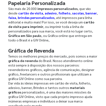
Papelaria Personalizada
São mais de 20.000
impressos personalizados
, que vão
desde
cartão de visita
,
adesivo
,
folheto
,
sacolas
,
banner
,
faixa
,
brindes personalizados
, até impressos para linha
editorial e muito mais! Por isso, se você deseja um
cartão
de visita para imprimir
, ou imprimir toda a linha de
personalizados para sua marca, você está no lugar certo,
Gráfica em São paulo
, ou Gráfica online que entrega em
todo o Brasil é a GIV Online,
Gráfica de Revenda
Temos os melhores preços do mercado, pois somos a maior
gráfica de revenda
do Brasil. Nosso atendimento online
está sempre à disposição dos nossos parceiros:
revendedores gráficos, agência de comunicação, designer
gráfico, freelancers e outros profissionais que utilizam a
gráfica GIV Online como sua parceira.
Dar vida às ideias impressas em cartão de visita, folheto,
adesivo, banner, Brindes e tantos outros
materiais
gráficos
personalizados, é uma das maiores missões da
gráfica GIV Online, visto que cada projeto impresso ajuda
inúmeras empresas e indivíduos a deixar sua marca
espalhada pelo mundo.