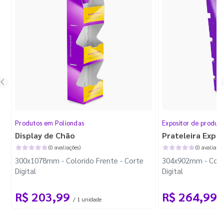
Produtos em Poliondas
Expositor de produt
Display de Chão
Prateleira Expo
(0 avaliações)
(0 avaliaçõe
300x1078mm - Colorido Frente - Corte
304x902mm - Color
Digital
Digital
R$ 203,99
R$ 264,99
/ 1 unidade
/