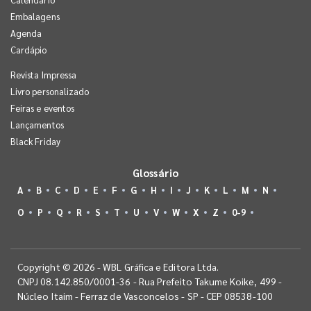
Embalagens
Agenda
Cardápio
Revista Impressa
Livro personalizado
Feiras e eventos
Lançamentos
Black Friday
Glossário
A
B
C
D
E
F
G
H
I
J
K
L
M
N
O
P
Q
R
S
T
U
V
W
X
Z
0-9
Copyright © 2026 - WBL Gráfica e Editora Ltda.
CNPJ 08.142.850/0001-36 - Rua Prefeito Takume Koike, 499 -
Núcleo Itaim - Ferraz de Vasconcelos - SP - CEP 08538-100