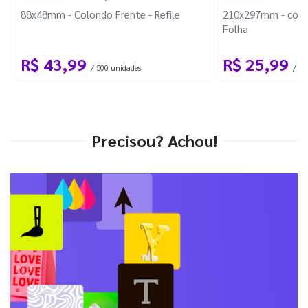
88x48mm - Colorido Frente - Refile
210x297mm - com 
Folha
R$ 43,99
R$ 25,99
/ 500 unidades
/ 1 
Precisou? Achou!