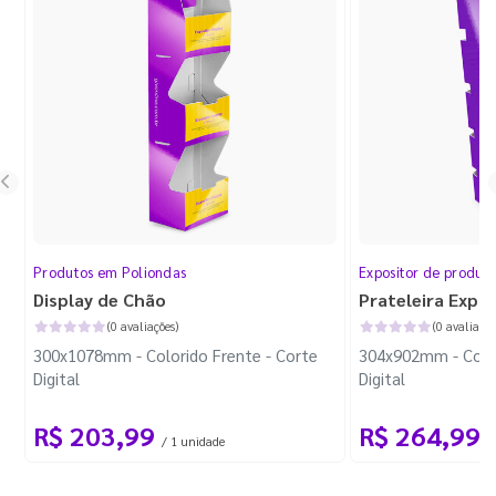
Produtos em Poliondas
Expositor de produt
Display de Chão
Prateleira Expo
(0 avaliações)
(0 avaliaçõe
300x1078mm - Colorido Frente - Corte
304x902mm - Color
Digital
Digital
R$ 203,99
R$ 264,99
/ 1 unidade
/