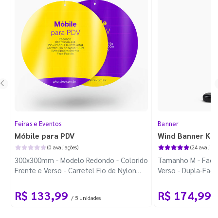
Feiras e Eventos
Banner
Móbile para PDV
Wind Banner Ki
(0 avaliações)
(24 avaliaçõ
300x300mm - Modelo Redondo - Colorido
Tamanho M - Faca 
Frente e Verso - Carretel Fio de Nylon
Verso - Dupla-Fac
com 100m - Faca Padrão
Plástica - Haste 
R$ 133,99
R$ 174,99
/ 5 unidades
/