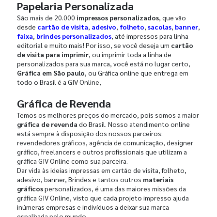
Papelaria Personalizada
São mais de 20.000
impressos personalizados
, que vão
desde
cartão de visita
,
adesivo
,
folheto
,
sacolas
,
banner
,
faixa
,
brindes personalizados
, até impressos para linha
editorial e muito mais! Por isso, se você deseja um
cartão
de visita para imprimir
, ou imprimir toda a linha de
personalizados para sua marca, você está no lugar certo,
Gráfica em São paulo
, ou Gráfica online que entrega em
todo o Brasil é a GIV Online,
Gráfica de Revenda
Temos os melhores preços do mercado, pois somos a maior
gráfica de revenda
do Brasil. Nosso atendimento online
está sempre à disposição dos nossos parceiros:
revendedores gráficos, agência de comunicação, designer
gráfico, freelancers e outros profissionais que utilizam a
gráfica GIV Online como sua parceira.
Dar vida às ideias impressas em cartão de visita, folheto,
adesivo, banner, Brindes e tantos outros
materiais
gráficos
personalizados, é uma das maiores missões da
gráfica GIV Online, visto que cada projeto impresso ajuda
inúmeras empresas e indivíduos a deixar sua marca
espalhada pelo mundo.