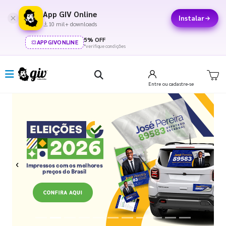
App GIV Online
Instalar
10 mil+ downloads
5% OFF
APPGIVONLINE
*verifique condições
Entre
ou cadastre-se
Previous
Next