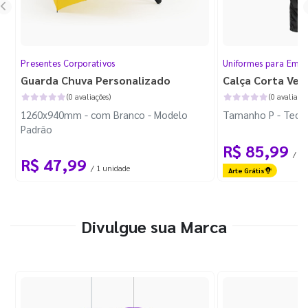
Presentes Corporativos
Uniformes para Empr
Guarda Chuva Personalizado
Calça Corta Ven
(0 avaliações)
(0 avaliaçõe
1260x940mm - com Branco - Modelo
Tamanho P - Tecid
Padrão
R$ 85,99
/ 1 
R$ 47,99
/ 1 unidade
Arte Grátis
Divulgue sua Marca