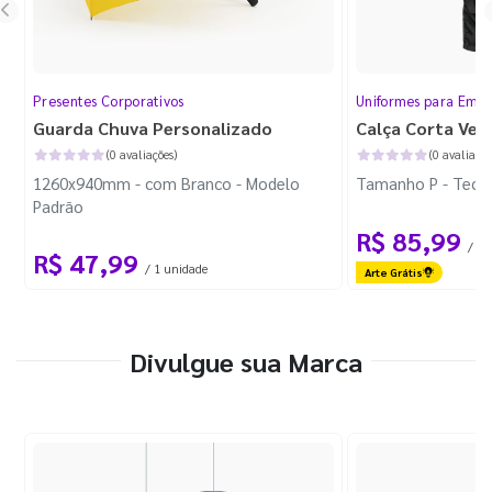
Presentes Corporativos
Uniformes para Empr
Guarda Chuva Personalizado
Calça Corta Ven
(0 avaliações)
(0 avaliaçõe
1260x940mm - com Branco - Modelo
Tamanho P - Tecid
Padrão
R$ 85,99
/ 1 
R$ 47,99
/ 1 unidade
Arte Grátis
Divulgue sua Marca