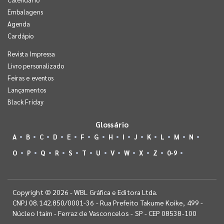
Embalagens
Agenda
Cardápio
Revista Impressa
Livro personalizado
Feiras e eventos
Lançamentos
Black Friday
Glossário
A
B
C
D
E
F
G
H
I
J
K
L
M
N
O
P
Q
R
S
T
U
V
W
X
Z
0-9
Copyright © 2026 - WBL Gráfica e Editora Ltda.
CNPJ 08.142.850/0001-36 - Rua Prefeito Takume Koike, 499 -
Núcleo Itaim - Ferraz de Vasconcelos - SP - CEP 08538-100