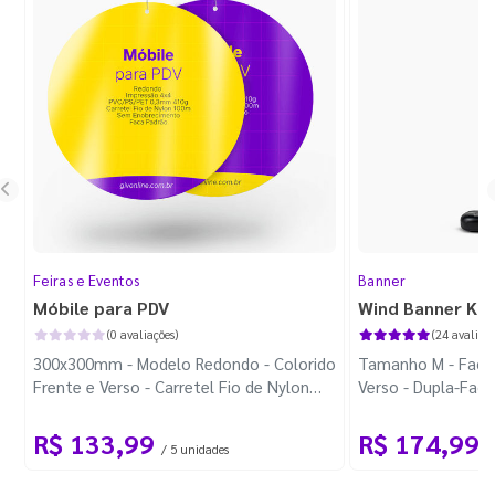
Feiras e Eventos
Banner
Móbile para PDV
Wind Banner Ki
(0 avaliações)
(24 avaliaçõ
300x300mm - Modelo Redondo - Colorido
Tamanho M - Faca 
Frente e Verso - Carretel Fio de Nylon
Verso - Dupla-Fac
com 100m - Faca Padrão
Plástica - Haste 
R$ 133,99
R$ 174,99
/ 5 unidades
/