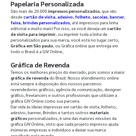
Papelaria Personalizada
São mais de 20.000
impressos personalizados
, que vão
desde
cartão de visita
,
adesivo
,
folheto
,
sacolas
,
banner
,
faixa
,
brindes personalizados
, até impressos para linha
editorial e muito mais! Por isso, se você deseja um
cartão
de visita para imprimir
, ou imprimir toda a linha de
personalizados para sua marca, você está no lugar certo,
Gráfica em São paulo
, ou Gráfica online que entrega em
todo o Brasil é a GIV Online,
Gráfica de Revenda
Temos os melhores preços do mercado, pois somos a maior
gráfica de revenda
do Brasil. Nosso atendimento online
está sempre à disposição dos nossos parceiros:
revendedores gráficos, agência de comunicação, designer
gráfico, freelancers e outros profissionais que utilizam a
gráfica GIV Online como sua parceira.
Dar vida às ideias impressas em cartão de visita, folheto,
adesivo, banner, Brindes e tantos outros
materiais
gráficos
personalizados, é uma das maiores missões da
gráfica GIV Online, visto que cada projeto impresso ajuda
inúmeras empresas e indivíduos a deixar sua marca
espalhada pelo mundo.