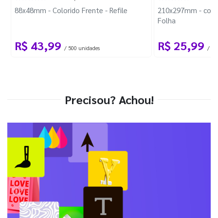
88x48mm - Colorido Frente - Refile
210x297mm - com 
Folha
R$ 43,99
R$ 25,99
/ 500 unidades
/ 1 
Precisou? Achou!