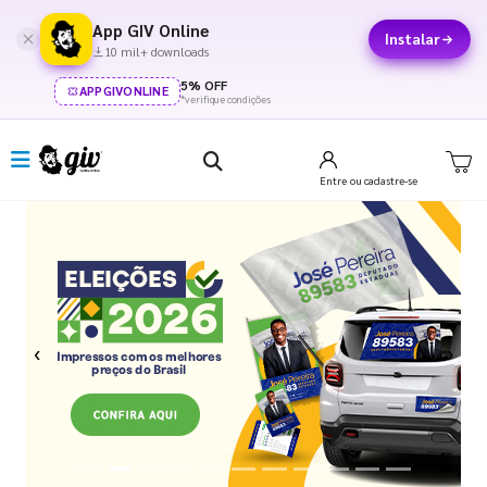
App GIV Online
Instalar
10 mil+ downloads
5% OFF
APPGIVONLINE
*verifique condições
Entre
ou cadastre-se
Previous
Next