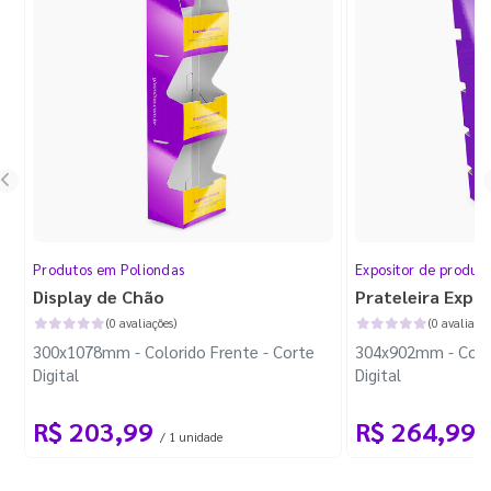
Produtos em Poliondas
Expositor de produt
Display de Chão
Prateleira Expo
(0 avaliações)
(0 avaliaçõe
300x1078mm - Colorido Frente - Corte
304x902mm - Color
Digital
Digital
R$ 203,99
R$ 264,99
/ 1 unidade
/