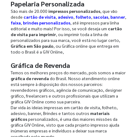
Papelaria Personalizada
São mais de 20.000
impressos personalizados
, que vão
desde
cartão de visita
,
adesivo
,
folheto
,
sacolas
,
banner
,
faixa
,
brindes personalizados
, até impressos para linha
editorial e muito mais! Por isso, se você deseja um
cartão
de visita para imprimir
, ou imprimir toda a linha de
personalizados para sua marca, você está no lugar certo,
Gráfica em São paulo
, ou Gráfica online que entrega em
todo o Brasil é a GIV Online,
Gráfica de Revenda
Temos os melhores preços do mercado, pois somos a maior
gráfica de revenda
do Brasil. Nosso atendimento online
está sempre à disposição dos nossos parceiros:
revendedores gráficos, agência de comunicação, designer
gráfico, freelancers e outros profissionais que utilizam a
gráfica GIV Online como sua parceira.
Dar vida às ideias impressas em cartão de visita, folheto,
adesivo, banner, Brindes e tantos outros
materiais
gráficos
personalizados, é uma das maiores missões da
gráfica GIV Online, visto que cada projeto impresso ajuda
inúmeras empresas e indivíduos a deixar sua marca
espalhada pelo mundo.