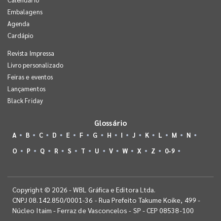
Embalagens
Agenda
Cardápio
Revista Impressa
Livro personalizado
Feiras e eventos
Lançamentos
Black Friday
Glossário
A
B
C
D
E
F
G
H
I
J
K
L
M
N
O
P
Q
R
S
T
U
V
W
X
Z
0-9
Copyright © 2026 - WBL Gráfica e Editora Ltda.
CNPJ 08.142.850/0001-36 - Rua Prefeito Takume Koike, 499 -
Núcleo Itaim - Ferraz de Vasconcelos - SP - CEP 08538-100