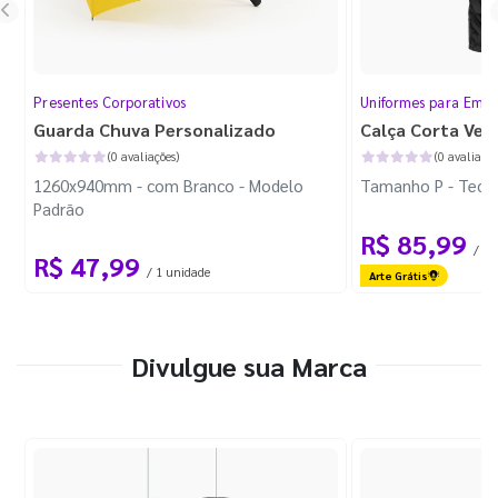
Presentes Corporativos
Uniformes para Empr
Guarda Chuva Personalizado
Calça Corta Ven
(0 avaliações)
(0 avaliaçõe
1260x940mm - com Branco - Modelo
Tamanho P - Tecid
Padrão
R$ 85,99
/ 1 
R$ 47,99
/ 1 unidade
Arte Grátis
Divulgue sua Marca