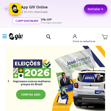
App GIV Online
Instalar
10 mil+ downloads
5% OFF
APPGIVONLINE
*verifique condições
Entre
ou cadastre-se
Previous
Next