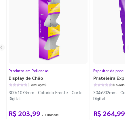
Produtos em Poliondas
Expositor de produt
Display de Chão
Prateleira Expo
(0 avaliações)
(0 avaliaçõe
300x1078mm - Colorido Frente - Corte
304x902mm - Color
Digital
Digital
R$ 203,99
R$ 264,99
/ 1 unidade
/