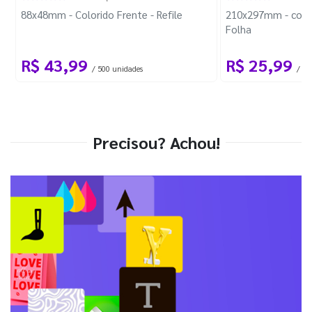
88x48mm - Colorido Frente - Refile
210x297mm - com 
Folha
R$ 43,99
R$ 25,99
/ 500 unidades
/ 1 
Precisou? Achou!