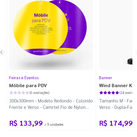
Feiras e Eventos
Banner
Móbile para PDV
Wind Banner Ki
(0 avaliações)
(24 avaliaçõ
300x300mm - Modelo Redondo - Colorido
Tamanho M - Faca 
Frente e Verso - Carretel Fio de Nylon
Verso - Dupla-Fac
com 100m - Faca Padrão
Plástica - Haste 
R$ 133,99
R$ 174,99
/ 5 unidades
/