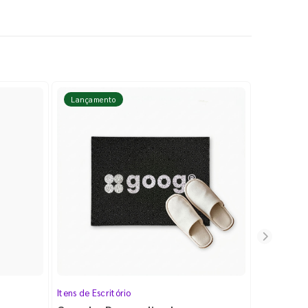
Lançamento
Lançame
Itens de Escritório
Cartela de 