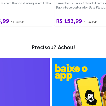
m - com Branco - Entregue em Folha
Tamanho P - Faca - Colorido Frente e
Dupla-Face Costurado - Base Plástic
Desmontável Curva
5,99
R$ 153,99
/ 1 unidade
/ 1 unidade
Precisou? Achou!