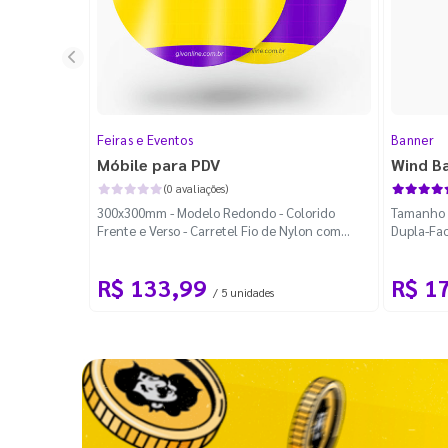
Feiras e Eventos
Banner
Móbile para PDV
Wind B
(0 avaliações)
300x300mm - Modelo Redondo - Colorido
Tamanho M
Frente e Verso - Carretel Fio de Nylon com
Dupla-Fac
100m - Faca Padrão
Desmontá
R$ 133,99
R$ 1
/ 5 unidades