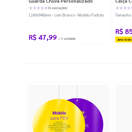
Guarda Chuva Personalizado
Calça C
(0 avaliações)
1260x940mm - com Branco - Modelo Padrão
Tamanho P
R$ 8
R$ 47,99
/ 1 unidade
Arte Gráti