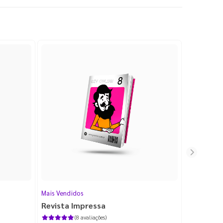
Mais Vendidos
Cartão de V
Revista Impressa
Cartão d
com Lami
(8 avaliações)