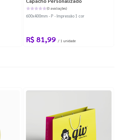
Capacho Personalizado
Adesivo 
(0 avaliações)
600x400mm - P - Impressão 1 cor
204x184mm -
Corte Perso
R$ 81,99
R$ 10
/ 1 unidade