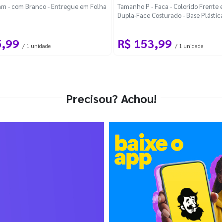
m - com Branco - Entregue em Folha
Tamanho P - Faca - Colorido Frente e
Dupla-Face Costurado - Base Plástic
Desmontável Curva
5,99
R$ 153,99
/ 1 unidade
/ 1 unidade
Precisou? Achou!