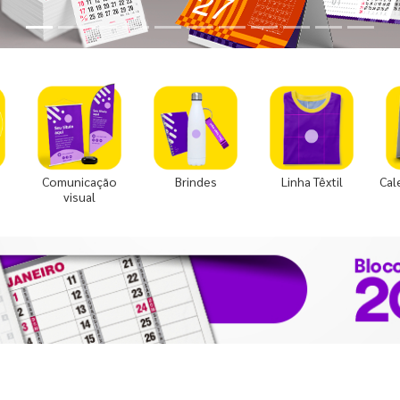
Comunicação
Brindes
Linha Têxtil
Cal
visual