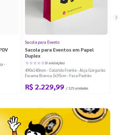
Sacola para Evento
Folheto
 PDV
Sacola para Eventos em Papel
Folheto 
Duplex
(0 avaliações)
a -
100x140mm -
490x140mm - Colorido Frente - Alça Gorgurão
Escama Branca 2x35cm - Faca Padrão
R$ 2.229,99
R$ 99
/ 125 unidades