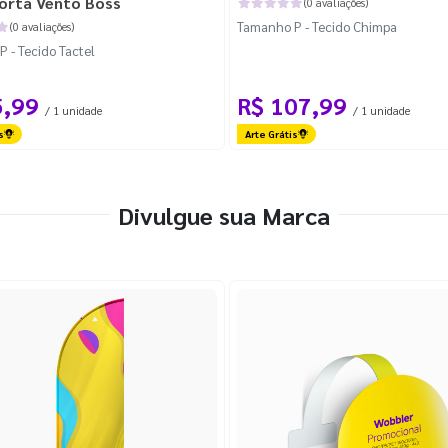
orta Vento Boss
(0 avaliações)
Tamanho P - Tecido Chimpa
(0 avaliações)
 - Tecido Tactel
5,99
R$ 107,99
/ 1 unidade
/ 1 unidade
s
Arte Grátis
Divulgue sua Marca