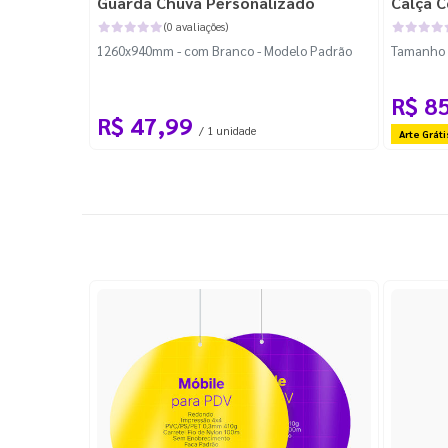
Guarda Chuva Personalizado
Calça C
(0 avaliações)
1260x940mm - com Branco - Modelo Padrão
Tamanho P
R$ 8
R$ 47,99
/ 1 unidade
Arte Gráti