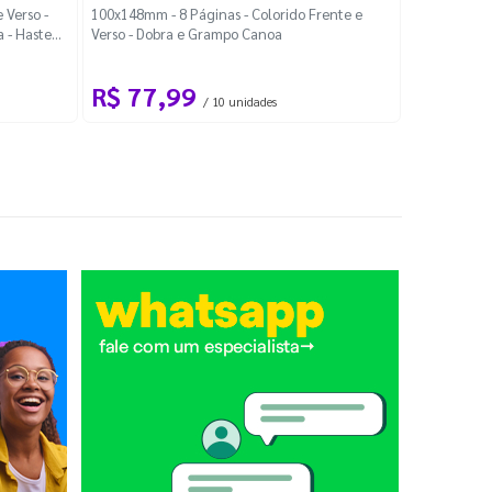
Localiza
 Verso -
100x148mm - 8 Páginas - Colorido Frente e
a - Haste
Verso - Dobra e Grampo Canoa
88x48mm - Co
R$ 77,99
R$ 88
/ 10 unidades