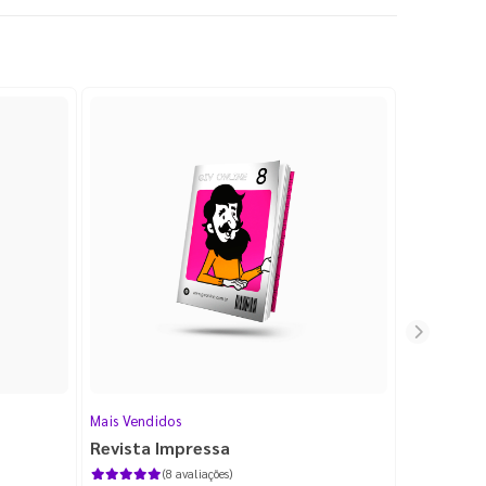
Mais Vendidos
Cartão de V
Revista Impressa
Cartão d
com Lami
(8 avaliações)