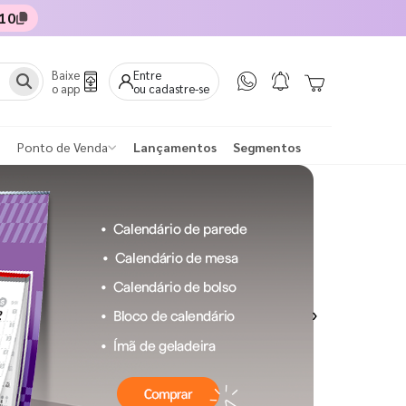
10
Baixe
Entre
o app
ou cadastre-se
Ponto de Venda
Lançamentos
Segmentos
Next