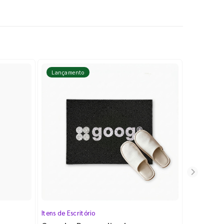
Lançamento
Lançame
Itens de Escritório
Cartela de 