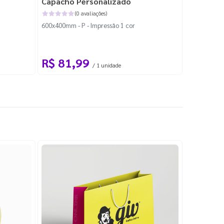
Capacho Personalizado
Adesivo 
(0 avaliações)
600x400mm - P - Impressão 1 cor
204x184mm -
Corte Perso
R$ 81,99
R$ 10
/ 1 unidade