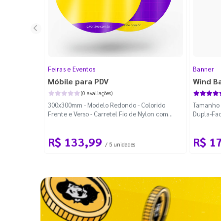
Feiras e Eventos
Banner
Móbile para PDV
Wind B
(0 avaliações)
300x300mm - Modelo Redondo - Colorido
Tamanho M
Frente e Verso - Carretel Fio de Nylon com
Dupla-Fac
100m - Faca Padrão
Desmontá
R$ 133,99
R$ 1
/ 5 unidades