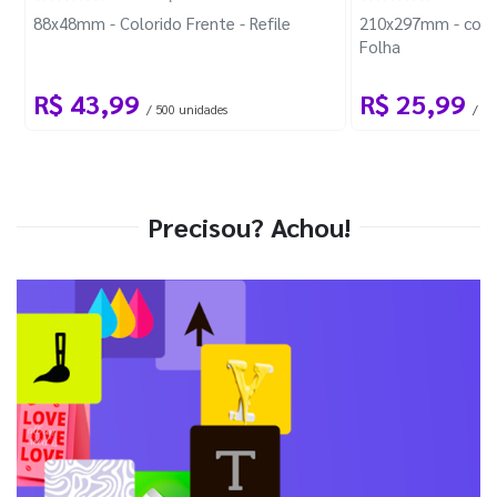
88x48mm - Colorido Frente - Refile
210x297mm - com 
Folha
R$ 43,99
R$ 25,99
/ 500 unidades
/ 1 
Precisou? Achou!