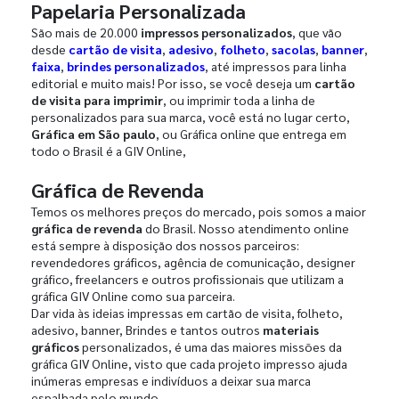
Papelaria Personalizada
São mais de 20.000
impressos personalizados
, que vão
desde
cartão de visita
,
adesivo
,
folheto
,
sacolas
,
banner
,
faixa
,
brindes personalizados
, até impressos para linha
editorial e muito mais! Por isso, se você deseja um
cartão
de visita para imprimir
, ou imprimir toda a linha de
personalizados para sua marca, você está no lugar certo,
Gráfica em São paulo
, ou Gráfica online que entrega em
todo o Brasil é a GIV Online,
Gráfica de Revenda
Temos os melhores preços do mercado, pois somos a maior
gráfica de revenda
do Brasil. Nosso atendimento online
está sempre à disposição dos nossos parceiros:
revendedores gráficos, agência de comunicação, designer
gráfico, freelancers e outros profissionais que utilizam a
gráfica GIV Online como sua parceira.
Dar vida às ideias impressas em cartão de visita, folheto,
adesivo, banner, Brindes e tantos outros
materiais
gráficos
personalizados, é uma das maiores missões da
gráfica GIV Online, visto que cada projeto impresso ajuda
inúmeras empresas e indivíduos a deixar sua marca
espalhada pelo mundo.