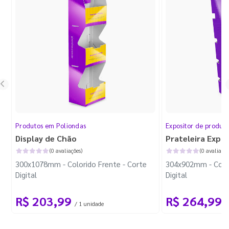
Produtos em Poliondas
Expositor de produt
Display de Chão
Prateleira Expo
(0 avaliações)
(0 avaliaçõe
300x1078mm - Colorido Frente - Corte
304x902mm - Color
Digital
Digital
R$ 203,99
R$ 264,99
/ 1 unidade
/