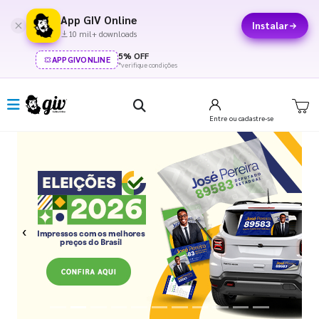
App GIV Online
Instalar
10 mil+ downloads
5% OFF
APPGIVONLINE
*verifique condições
Entre
ou cadastre-se
Previous
Next