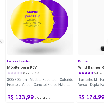
Feiras e Eventos
Banner
Móbile para PDV
Wind Banner Ki
(0 avaliações)
(24 avaliaçõ
300x300mm - Modelo Redondo - Colorido
Tamanho M - Faca 
Frente e Verso - Carretel Fio de Nylon
Verso - Dupla-Fac
com 100m - Faca Padrão
Plástica - Haste 
R$ 133,99
R$ 174,99
/ 5 unidades
/