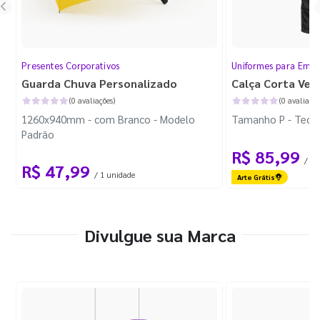
Presentes Corporativos
Uniformes para Empr
Guarda Chuva Personalizado
Calça Corta Ven
(0 avaliações)
(0 avaliaçõe
1260x940mm - com Branco - Modelo
Tamanho P - Tecid
Padrão
R$ 85,99
/ 1 
R$ 47,99
/ 1 unidade
Arte Grátis
Divulgue sua Marca