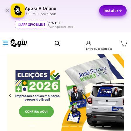
App GIV Online
Instalar
10 mil+ downloads
5% OFF
APPGIVONLINE
*verifique condições
Entre
ou cadastre-se
Previous
Next