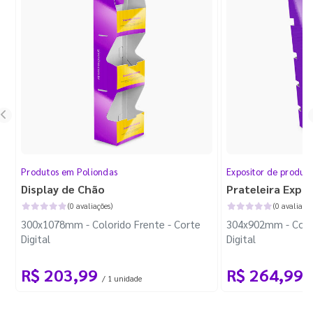
Produtos em Poliondas
Expositor de produt
Display de Chão
Prateleira Expo
(0 avaliações)
(0 avaliaçõe
300x1078mm - Colorido Frente - Corte
304x902mm - Color
Digital
Digital
R$ 203,99
R$ 264,99
/ 1 unidade
/