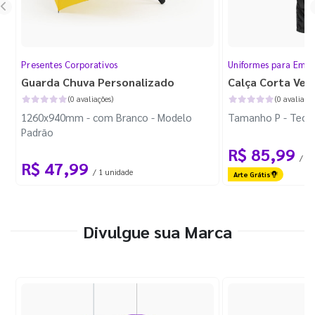
Presentes Corporativos
Uniformes para Empr
Guarda Chuva Personalizado
Calça Corta Ven
(0 avaliações)
(0 avaliaçõe
1260x940mm - com Branco - Modelo
Tamanho P - Tecid
Padrão
R$ 85,99
/ 1 
R$ 47,99
/ 1 unidade
Arte Grátis
Divulgue sua Marca