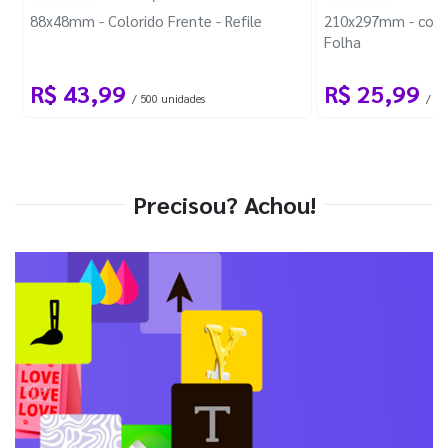
88x48mm - Colorido Frente - Refile
210x297mm - com 
Folha
R$ 43,99
R$ 25,99
/ 500 unidades
/ 1 
Precisou? Achou!