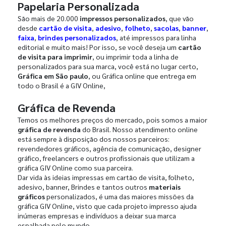
Papelaria Personalizada
São mais de 20.000
impressos personalizados
, que vão
desde
cartão de visita
,
adesivo
,
folheto
,
sacolas
,
banner
,
faixa
,
brindes personalizados
, até impressos para linha
editorial e muito mais! Por isso, se você deseja um
cartão
de visita para imprimir
, ou imprimir toda a linha de
personalizados para sua marca, você está no lugar certo,
Gráfica em São paulo
, ou Gráfica online que entrega em
todo o Brasil é a GIV Online,
Gráfica de Revenda
Temos os melhores preços do mercado, pois somos a maior
gráfica de revenda
do Brasil. Nosso atendimento online
está sempre à disposição dos nossos parceiros:
revendedores gráficos, agência de comunicação, designer
gráfico, freelancers e outros profissionais que utilizam a
gráfica GIV Online como sua parceira.
Dar vida às ideias impressas em cartão de visita, folheto,
adesivo, banner, Brindes e tantos outros
materiais
gráficos
personalizados, é uma das maiores missões da
gráfica GIV Online, visto que cada projeto impresso ajuda
inúmeras empresas e indivíduos a deixar sua marca
espalhada pelo mundo.