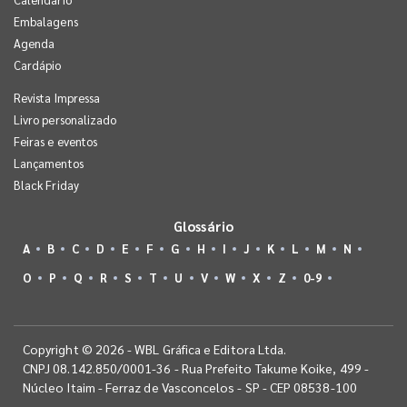
Embalagens
Agenda
Cardápio
Revista Impressa
Livro personalizado
Feiras e eventos
Lançamentos
Black Friday
Glossário
A
B
C
D
E
F
G
H
I
J
K
L
M
N
O
P
Q
R
S
T
U
V
W
X
Z
0-9
Copyright © 2026 - WBL Gráfica e Editora Ltda.
CNPJ 08.142.850/0001-36 - Rua Prefeito Takume Koike, 499 -
Núcleo Itaim - Ferraz de Vasconcelos - SP - CEP 08538-100