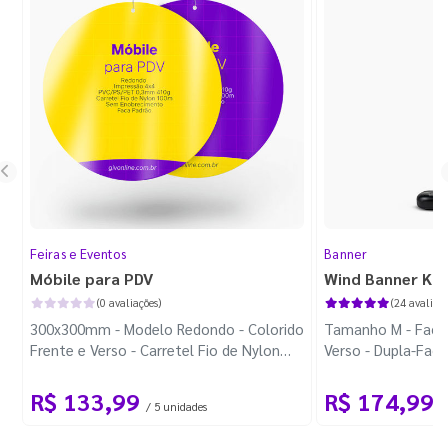
Feiras e Eventos
Banner
Móbile para PDV
Wind Banner Ki
(0 avaliações)
(24 avaliaçõ
300x300mm - Modelo Redondo - Colorido
Tamanho M - Faca 
Frente e Verso - Carretel Fio de Nylon
Verso - Dupla-Fac
com 100m - Faca Padrão
Plástica - Haste 
R$ 133,99
R$ 174,99
/ 5 unidades
/