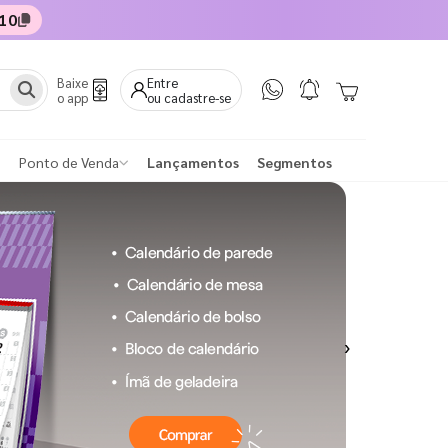
10
Baixe
Entre
o app
ou cadastre-se
Ponto de Venda
Lançamentos
Segmentos
Next