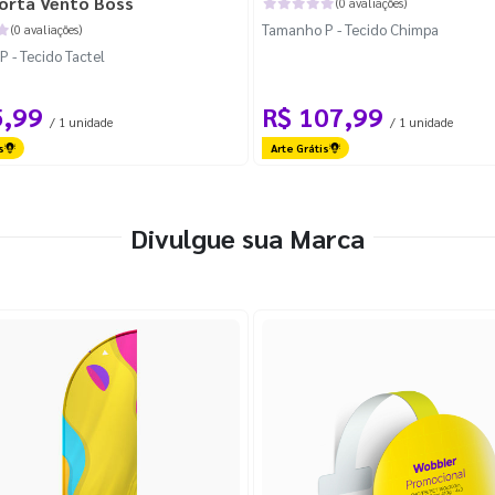
orta Vento Boss
(0 avaliações)
Tamanho P - Tecido Chimpa
(0 avaliações)
 - Tecido Tactel
5,99
R$ 107,99
/ 1 unidade
/ 1 unidade
s
Arte Grátis
Divulgue sua Marca