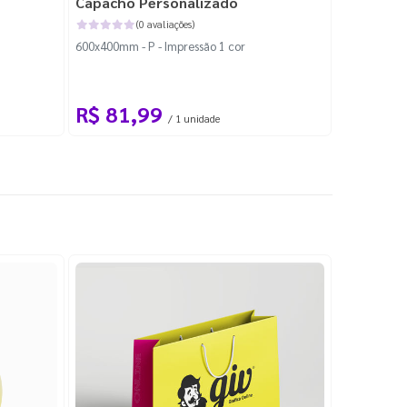
Capacho Personalizado
Adesivo 
(0 avaliações)
600x400mm - P - Impressão 1 cor
204x184mm -
Corte Perso
R$ 81,99
R$ 10
/ 1 unidade