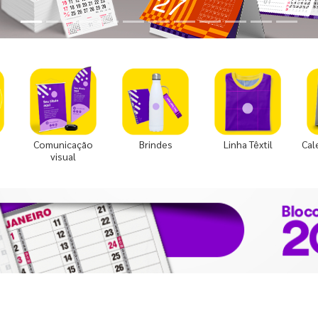
Comunicação
Brindes
Linha Têxtil
Cal
visual