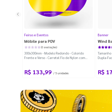
Feiras e Eventos
Banner
Móbile para PDV
Wind B
(0 avaliações)
300x300mm - Modelo Redondo - Colorido
Tamanho M
Frente e Verso - Carretel Fio de Nylon com
Dupla-Fac
100m - Faca Padrão
Desmontá
R$ 133,99
R$ 1
/ 5 unidades