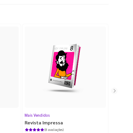
Mais Vendidos
Cartão de V
Revista Impressa
Cartão d
com Lami
(8 avaliações)