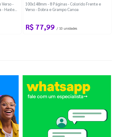
Localiza
 Verso -
100x148mm - 8 Páginas - Colorido Frente e
a - Haste
Verso - Dobra e Grampo Canoa
88x48mm - Co
R$ 77,99
R$ 88
/ 10 unidades