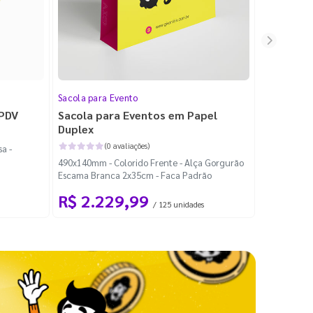
Sacola para Evento
Folheto
 PDV
Sacola para Eventos em Papel
Folheto 
Duplex
(0 avaliações)
a -
100x140mm -
490x140mm - Colorido Frente - Alça Gorgurão
Escama Branca 2x35cm - Faca Padrão
R$ 2.229,99
R$ 99
/ 125 unidades