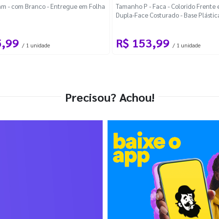
m - com Branco - Entregue em Folha
Tamanho P - Faca - Colorido Frente e
Dupla-Face Costurado - Base Plástic
Desmontável Curva
5,99
R$ 153,99
/ 1 unidade
/ 1 unidade
Precisou? Achou!