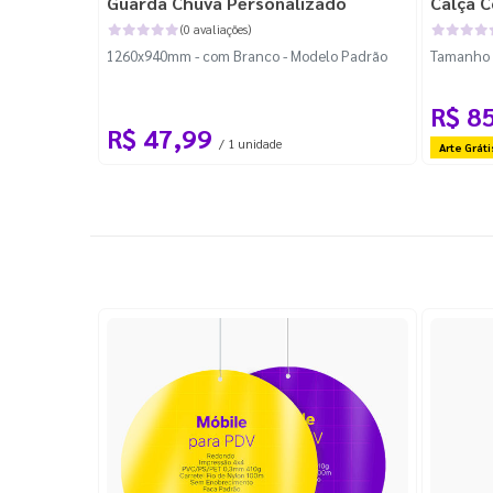
Guarda Chuva Personalizado
Calça C
(0 avaliações)
1260x940mm - com Branco - Modelo Padrão
Tamanho P
R$ 8
R$ 47,99
/ 1 unidade
Arte Gráti