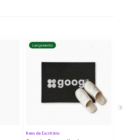
Lançamento
Lançame
Itens de Escritório
Cartela de 