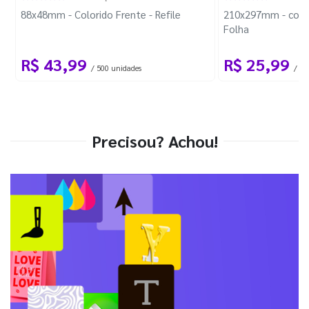
88x48mm - Colorido Frente - Refile
210x297mm - com 
Folha
R$ 43,99
R$ 25,99
/ 500 unidades
/ 1 
Precisou? Achou!