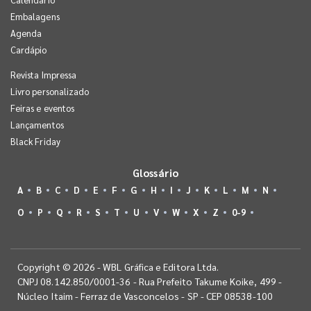
Embalagens
Agenda
Cardápio
Revista Impressa
Livro personalizado
Feiras e eventos
Lançamentos
Black Friday
Glossário
A
B
C
D
E
F
G
H
I
J
K
L
M
N
O
P
Q
R
S
T
U
V
W
X
Z
0-9
Copyright © 2026 - WBL Gráfica e Editora Ltda.
CNPJ 08.142.850/0001-36 - Rua Prefeito Takume Koike, 499 -
Núcleo Itaim - Ferraz de Vasconcelos - SP - CEP 08538-100