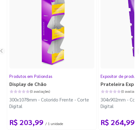
Produtos em Poliondas
Expositor de produt
Display de Chão
Prateleira Expo
(0 avaliações)
(0 avaliaçõe
300x1078mm - Colorido Frente - Corte
304x902mm - Color
Digital
Digital
R$ 203,99
R$ 264,99
/ 1 unidade
/