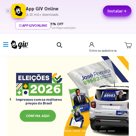
App GIV Online
Instalar
10 mil+ downloads
5% OFF
APPGIVONLINE
*verifique condições
Entre
ou cadastre-se
Previous
Next