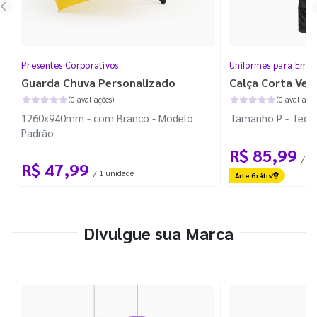
Presentes Corporativos
Uniformes para Empr
Guarda Chuva Personalizado
Calça Corta Ven
(0 avaliações)
(0 avaliaçõe
1260x940mm - com Branco - Modelo
Tamanho P - Tecid
Padrão
R$ 85,99
/ 1 
R$ 47,99
/ 1 unidade
Arte Grátis
Divulgue sua Marca