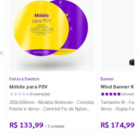
Feiras e Eventos
Banner
Móbile para PDV
Wind Banner Ki
(0 avaliações)
(24 avaliaçõ
300x300mm - Modelo Redondo - Colorido
Tamanho M - Faca 
Frente e Verso - Carretel Fio de Nylon
Verso - Dupla-Fac
com 100m - Faca Padrão
Plástica - Haste 
R$ 133,99
R$ 174,99
/ 5 unidades
/