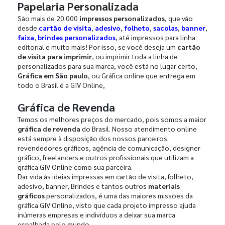
Papelaria Personalizada
São mais de 20.000
impressos personalizados
, que vão
desde
cartão de visita
,
adesivo
,
folheto
,
sacolas
,
banner
,
faixa
,
brindes personalizados
, até impressos para linha
editorial e muito mais! Por isso, se você deseja um
cartão
de visita para imprimir
, ou imprimir toda a linha de
personalizados para sua marca, você está no lugar certo,
Gráfica em São paulo
, ou Gráfica online que entrega em
todo o Brasil é a GIV Online,
Gráfica de Revenda
Temos os melhores preços do mercado, pois somos a maior
gráfica de revenda
do Brasil. Nosso atendimento online
está sempre à disposição dos nossos parceiros:
revendedores gráficos, agência de comunicação, designer
gráfico, freelancers e outros profissionais que utilizam a
gráfica GIV Online como sua parceira.
Dar vida às ideias impressas em cartão de visita, folheto,
adesivo, banner, Brindes e tantos outros
materiais
gráficos
personalizados, é uma das maiores missões da
gráfica GIV Online, visto que cada projeto impresso ajuda
inúmeras empresas e indivíduos a deixar sua marca
espalhada pelo mundo.