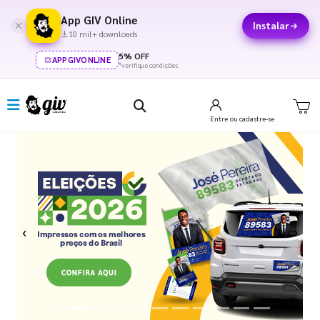
App GIV Online
Instalar
10 mil+ downloads
5% OFF
APPGIVONLINE
*verifique condições
Entre
ou cadastre-se
Previous
Next