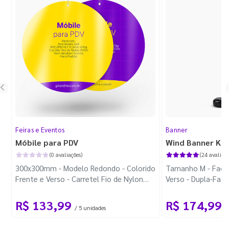
Feiras e Eventos
Banner
Móbile para PDV
Wind Banner Ki
(0 avaliações)
(24 avaliaçõ
300x300mm - Modelo Redondo - Colorido
Tamanho M - Faca 
Frente e Verso - Carretel Fio de Nylon
Verso - Dupla-Fac
com 100m - Faca Padrão
Plástica - Haste 
R$ 133,99
R$ 174,99
/ 5 unidades
/