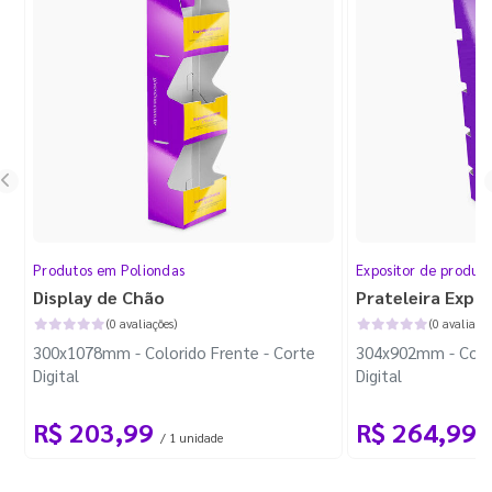
Produtos em Poliondas
Expositor de produt
Display de Chão
Prateleira Expo
(0 avaliações)
(0 avaliaçõe
300x1078mm - Colorido Frente - Corte
304x902mm - Color
Digital
Digital
R$ 203,99
R$ 264,99
/ 1 unidade
/