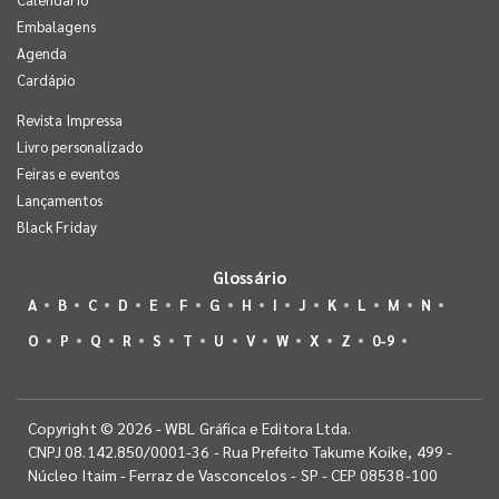
Embalagens
Agenda
Cardápio
Revista Impressa
Livro personalizado
Feiras e eventos
Lançamentos
Black Friday
Glossário
A
B
C
D
E
F
G
H
I
J
K
L
M
N
O
P
Q
R
S
T
U
V
W
X
Z
0-9
Copyright © 2026 - WBL Gráfica e Editora Ltda.
CNPJ 08.142.850/0001-36 - Rua Prefeito Takume Koike, 499 -
Núcleo Itaim - Ferraz de Vasconcelos - SP - CEP 08538-100