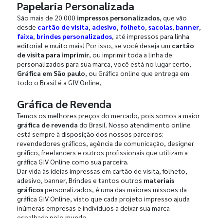
Papelaria Personalizada
São mais de 20.000
impressos personalizados
, que vão
desde
cartão de visita
,
adesivo
,
folheto
,
sacolas
,
banner
,
faixa
,
brindes personalizados
, até impressos para linha
editorial e muito mais! Por isso, se você deseja um
cartão
de visita para imprimir
, ou imprimir toda a linha de
personalizados para sua marca, você está no lugar certo,
Gráfica em São paulo
, ou Gráfica online que entrega em
todo o Brasil é a GIV Online,
Gráfica de Revenda
Temos os melhores preços do mercado, pois somos a maior
gráfica de revenda
do Brasil. Nosso atendimento online
está sempre à disposição dos nossos parceiros:
revendedores gráficos, agência de comunicação, designer
gráfico, freelancers e outros profissionais que utilizam a
gráfica GIV Online como sua parceira.
Dar vida às ideias impressas em cartão de visita, folheto,
adesivo, banner, Brindes e tantos outros
materiais
gráficos
personalizados, é uma das maiores missões da
gráfica GIV Online, visto que cada projeto impresso ajuda
inúmeras empresas e indivíduos a deixar sua marca
espalhada pelo mundo.