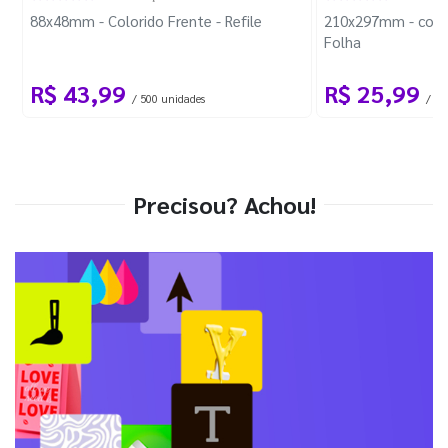
88x48mm - Colorido Frente - Refile
210x297mm - com 
Folha
R$ 43,99
R$ 25,99
/ 500 unidades
/ 1 
Precisou? Achou!