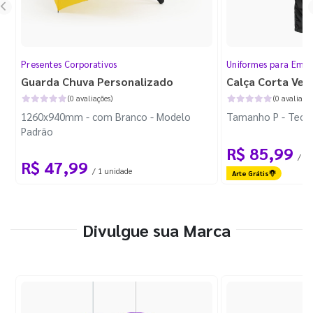
Presentes Corporativos
Uniformes para Empr
Guarda Chuva Personalizado
Calça Corta Ven
(0 avaliações)
(0 avaliaçõe
1260x940mm - com Branco - Modelo
Tamanho P - Tecid
Padrão
R$ 85,99
/ 1 
R$ 47,99
/ 1 unidade
Arte Grátis
Divulgue sua Marca