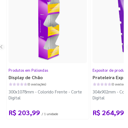
Produtos em Poliondas
Expositor de produt
Display de Chão
Prateleira Expo
(0 avaliações)
(0 avaliaçõe
300x1078mm - Colorido Frente - Corte
304x902mm - Color
Digital
Digital
R$ 203,99
R$ 264,99
/ 1 unidade
/