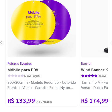
Feiras e Eventos
Banner
Móbile para PDV
Wind Banner Ki
(0 avaliações)
(24 avaliaçõ
300x300mm - Modelo Redondo - Colorido
Tamanho M - Faca 
Frente e Verso - Carretel Fio de Nylon
Verso - Dupla-Fac
com 100m - Faca Padrão
Plástica - Haste 
R$ 133,99
R$ 174,99
/ 5 unidades
/