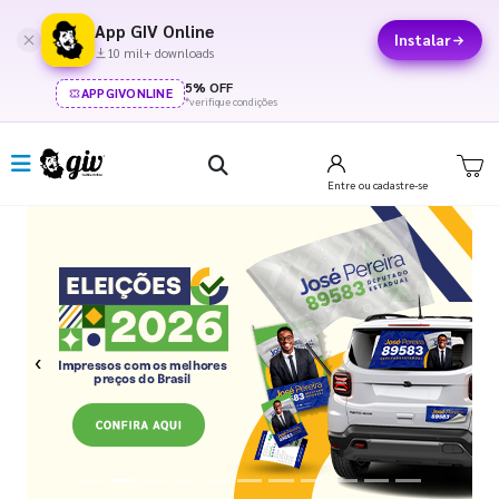
App GIV Online
Instalar
10 mil+ downloads
5% OFF
APPGIVONLINE
*verifique condições
Entre
ou cadastre-se
Previous
Next