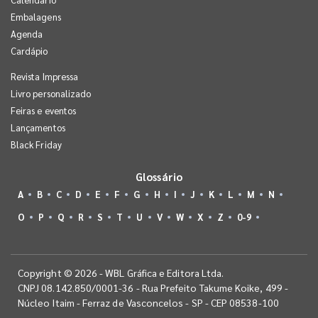
Embalagens
Agenda
Cardápio
Revista Impressa
Livro personalizado
Feiras e eventos
Lançamentos
Black Friday
Glossário
A
B
C
D
E
F
G
H
I
J
K
L
M
N
O
P
Q
R
S
T
U
V
W
X
Z
0-9
Copyright © 2026 - WBL Gráfica e Editora Ltda.
CNPJ 08.142.850/0001-36 - Rua Prefeito Takume Koike, 499 -
Núcleo Itaim - Ferraz de Vasconcelos - SP - CEP 08538-100