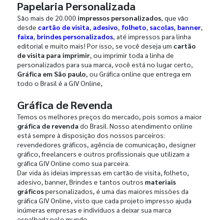
Papelaria Personalizada
São mais de 20.000
impressos personalizados
, que vão
desde
cartão de visita
,
adesivo
,
folheto
,
sacolas
,
banner
,
faixa
,
brindes personalizados
, até impressos para linha
editorial e muito mais! Por isso, se você deseja um
cartão
de visita para imprimir
, ou imprimir toda a linha de
personalizados para sua marca, você está no lugar certo,
Gráfica em São paulo
, ou Gráfica online que entrega em
todo o Brasil é a GIV Online,
Gráfica de Revenda
Temos os melhores preços do mercado, pois somos a maior
gráfica de revenda
do Brasil. Nosso atendimento online
está sempre à disposição dos nossos parceiros:
revendedores gráficos, agência de comunicação, designer
gráfico, freelancers e outros profissionais que utilizam a
gráfica GIV Online como sua parceira.
Dar vida às ideias impressas em cartão de visita, folheto,
adesivo, banner, Brindes e tantos outros
materiais
gráficos
personalizados, é uma das maiores missões da
gráfica GIV Online, visto que cada projeto impresso ajuda
inúmeras empresas e indivíduos a deixar sua marca
espalhada pelo mundo.