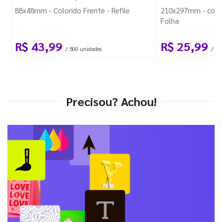
88x48mm - Colorido Frente - Refile
210x297mm - com 
Folha
R$ 43,99
R$ 25,99
/ 500 unidades
/ 1 
Precisou? Achou!