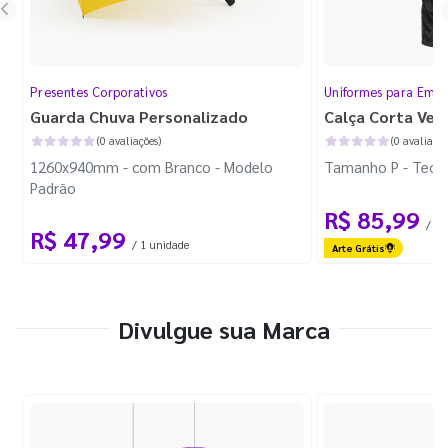
Presentes Corporativos
Uniformes para Empr
Guarda Chuva Personalizado
Calça Corta Ven
(0 avaliações)
(0 avaliaçõe
1260x940mm - com Branco - Modelo
Tamanho P - Tecid
Padrão
R$ 85,99
/ 1 
R$ 47,99
/ 1 unidade
Arte Grátis
Divulgue sua Marca