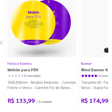
Feiras e Eventos
Banner
Móbile para PDV
Wind Banner Ki
(0 avaliações)
(24 avaliaçõ
300x300mm - Modelo Redondo - Colorido
Tamanho M - Faca 
Frente e Verso - Carretel Fio de Nylon
Verso - Dupla-Fac
com 100m - Faca Padrão
Plástica - Haste 
R$ 133,99
R$ 174,99
/ 5 unidades
/