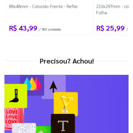
88x48mm - Colorido Frente - Refile
210x297mm - com 
Folha
R$ 43,99
R$ 25,99
/ 500 unidades
/ 1 
Precisou? Achou!