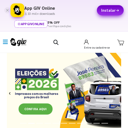
App GIV Online
Instalar
10 mil+ downloads
5% OFF
APPGIVONLINE
*verifique condições
Entre
ou cadastre-se
Previous
Next