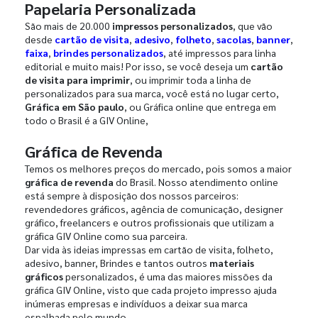
Papelaria Personalizada
São mais de 20.000
impressos personalizados
, que vão
desde
cartão de visita
,
adesivo
,
folheto
,
sacolas
,
banner
,
faixa
,
brindes personalizados
, até impressos para linha
editorial e muito mais! Por isso, se você deseja um
cartão
de visita para imprimir
, ou imprimir toda a linha de
personalizados para sua marca, você está no lugar certo,
Gráfica em São paulo
, ou Gráfica online que entrega em
todo o Brasil é a GIV Online,
Gráfica de Revenda
Temos os melhores preços do mercado, pois somos a maior
gráfica de revenda
do Brasil. Nosso atendimento online
está sempre à disposição dos nossos parceiros:
revendedores gráficos, agência de comunicação, designer
gráfico, freelancers e outros profissionais que utilizam a
gráfica GIV Online como sua parceira.
Dar vida às ideias impressas em cartão de visita, folheto,
adesivo, banner, Brindes e tantos outros
materiais
gráficos
personalizados, é uma das maiores missões da
gráfica GIV Online, visto que cada projeto impresso ajuda
inúmeras empresas e indivíduos a deixar sua marca
espalhada pelo mundo.