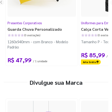
Presentes Corporativos
Uniformes para Empr
Guarda Chuva Personalizado
Calça Corta Ven
(0 avaliações)
(0 avaliaçõe
1260x940mm - com Branco - Modelo
Tamanho P - Tecid
Padrão
R$ 85,99
/ 1 
R$ 47,99
/ 1 unidade
Arte Grátis
Divulgue sua Marca