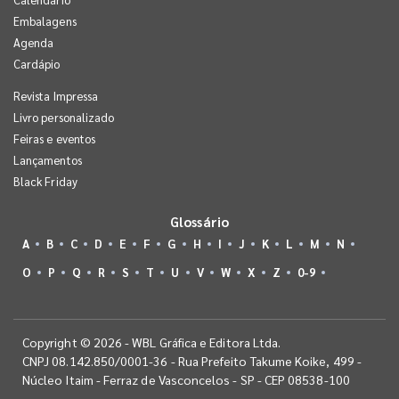
Embalagens
Agenda
Cardápio
Revista Impressa
Livro personalizado
Feiras e eventos
Lançamentos
Black Friday
Glossário
A
B
C
D
E
F
G
H
I
J
K
L
M
N
O
P
Q
R
S
T
U
V
W
X
Z
0-9
Copyright © 2026 - WBL Gráfica e Editora Ltda.
CNPJ 08.142.850/0001-36 - Rua Prefeito Takume Koike, 499 -
Núcleo Itaim - Ferraz de Vasconcelos - SP - CEP 08538-100