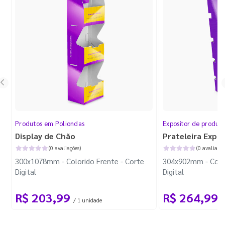
Produtos em Poliondas
Expositor de produt
Display de Chão
Prateleira Expo
(0 avaliações)
(0 avaliaçõe
300x1078mm - Colorido Frente - Corte
304x902mm - Color
Digital
Digital
R$ 203,99
R$ 264,99
/ 1 unidade
/