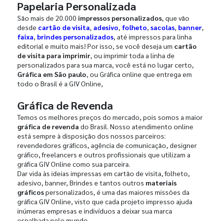
Papelaria Personalizada
São mais de 20.000
impressos personalizados
, que vão
desde
cartão de visita
,
adesivo
,
folheto
,
sacolas
,
banner
,
faixa
,
brindes personalizados
, até impressos para linha
editorial e muito mais! Por isso, se você deseja um
cartão
de visita para imprimir
, ou imprimir toda a linha de
personalizados para sua marca, você está no lugar certo,
Gráfica em São paulo
, ou Gráfica online que entrega em
todo o Brasil é a GIV Online,
Gráfica de Revenda
Temos os melhores preços do mercado, pois somos a maior
gráfica de revenda
do Brasil. Nosso atendimento online
está sempre à disposição dos nossos parceiros:
revendedores gráficos, agência de comunicação, designer
gráfico, freelancers e outros profissionais que utilizam a
gráfica GIV Online como sua parceira.
Dar vida às ideias impressas em cartão de visita, folheto,
adesivo, banner, Brindes e tantos outros
materiais
gráficos
personalizados, é uma das maiores missões da
gráfica GIV Online, visto que cada projeto impresso ajuda
inúmeras empresas e indivíduos a deixar sua marca
espalhada pelo mundo.