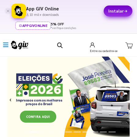
App GIV Online
Instalar
10 mil+ downloads
5% OFF
APPGIVONLINE
*verifique condições
Entre
ou cadastre-se
Previous
Next