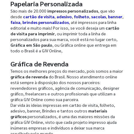
Papelaria Personalizada
São mais de 20.000
impressos personalizados
, que vão
desde
cartão de visita
,
adesivo
,
folheto
,
sacolas
,
banner
,
faixa
,
brindes personalizados
, até impressos para linha
editorial e muito mais! Por isso, se você deseja um
cartão
de visita para imprimir
, ou imprimir toda a linha de
personalizados para sua marca, você está no lugar certo,
Gráfica em São paulo
, ou Gráfica online que entrega em
todo o Brasil é a GIV Online,
Gráfica de Revenda
Temos os melhores preços do mercado, pois somos a maior
gráfica de revenda
do Brasil. Nosso atendimento online
está sempre à disposição dos nossos parceiros:
revendedores gráficos, agência de comunicação, designer
gráfico, freelancers e outros profissionais que utilizam a
gráfica GIV Online como sua parceira.
Dar vida às ideias impressas em cartão de visita, folheto,
adesivo, banner, Brindes e tantos outros
materiais
gráficos
personalizados, é uma das maiores missões da
gráfica GIV Online, visto que cada projeto impresso ajuda
inúmeras empresas e indivíduos a deixar sua marca
espalhada pelo mundo.