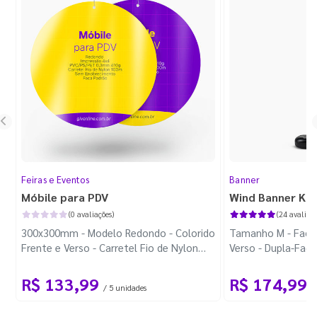
Feiras e Eventos
Banner
Móbile para PDV
Wind Banner Ki
(0 avaliações)
(24 avaliaçõ
300x300mm - Modelo Redondo - Colorido
Tamanho M - Faca 
Frente e Verso - Carretel Fio de Nylon
Verso - Dupla-Fac
com 100m - Faca Padrão
Plástica - Haste 
R$ 133,99
R$ 174,99
/ 5 unidades
/