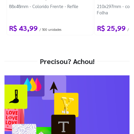
88x48mm - Colorido Frente - Refile
210x297mm - com 
Folha
R$ 43,99
R$ 25,99
/ 500 unidades
/ 1 
Precisou? Achou!