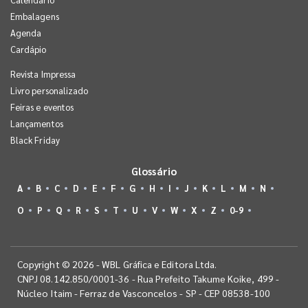
Embalagens
Agenda
Cardápio
Revista Impressa
Livro personalizado
Feiras e eventos
Lançamentos
Black Friday
Glossário
A
B
C
D
E
F
G
H
I
J
K
L
M
N
O
P
Q
R
S
T
U
V
W
X
Z
0-9
Copyright © 2026 - WBL Gráfica e Editora Ltda.
CNPJ 08.142.850/0001-36 - Rua Prefeito Takume Koike, 499 -
Núcleo Itaim - Ferraz de Vasconcelos - SP - CEP 08538-100