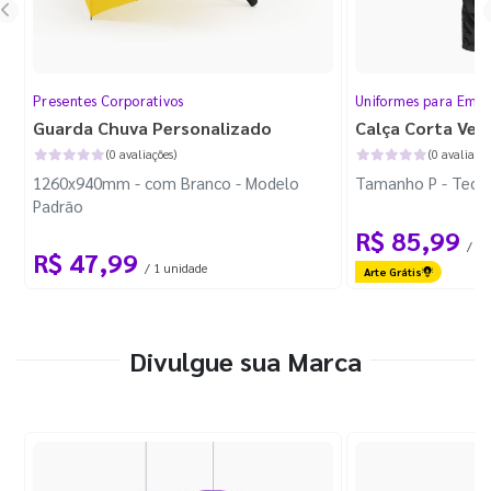
Presentes Corporativos
Uniformes para Empr
Guarda Chuva Personalizado
Calça Corta Ven
(0 avaliações)
(0 avaliaçõe
1260x940mm - com Branco - Modelo
Tamanho P - Tecid
Padrão
R$ 85,99
/ 1 
R$ 47,99
/ 1 unidade
Arte Grátis
Divulgue sua Marca