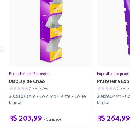
Produtos em Poliondas
Expositor de produt
Display de Chão
Prateleira Expo
(0 avaliações)
(0 avaliaçõe
300x1078mm - Colorido Frente - Corte
304x902mm - Color
Digital
Digital
R$ 203,99
R$ 264,99
/ 1 unidade
/