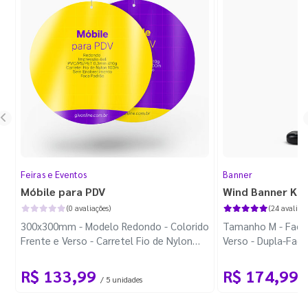
Feiras e Eventos
Banner
Móbile para PDV
Wind Banner Ki
(0 avaliações)
(24 avaliaçõ
300x300mm - Modelo Redondo - Colorido
Tamanho M - Faca 
Frente e Verso - Carretel Fio de Nylon
Verso - Dupla-Fac
com 100m - Faca Padrão
Plástica - Haste 
R$ 133,99
R$ 174,99
/ 5 unidades
/