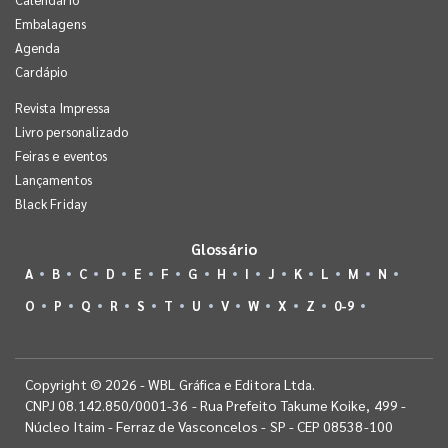
Embalagens
Agenda
Cardápio
Revista Impressa
Livro personalizado
Feiras e eventos
Lançamentos
Black Friday
Glossário
A
B
C
D
E
F
G
H
I
J
K
L
M
N
O
P
Q
R
S
T
U
V
W
X
Z
0-9
Copyright © 2026 - WBL Gráfica e Editora Ltda.
CNPJ 08.142.850/0001-36 - Rua Prefeito Takume Koike, 499 -
Núcleo Itaim - Ferraz de Vasconcelos - SP - CEP 08538-100