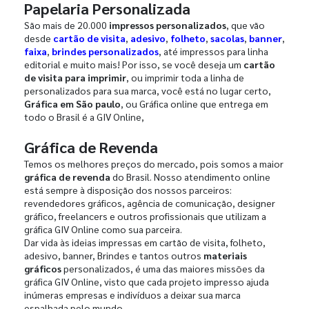
Papelaria Personalizada
São mais de 20.000
impressos personalizados
, que vão
desde
cartão de visita
,
adesivo
,
folheto
,
sacolas
,
banner
,
faixa
,
brindes personalizados
, até impressos para linha
editorial e muito mais! Por isso, se você deseja um
cartão
de visita para imprimir
, ou imprimir toda a linha de
personalizados para sua marca, você está no lugar certo,
Gráfica em São paulo
, ou Gráfica online que entrega em
todo o Brasil é a GIV Online,
Gráfica de Revenda
Temos os melhores preços do mercado, pois somos a maior
gráfica de revenda
do Brasil. Nosso atendimento online
está sempre à disposição dos nossos parceiros:
revendedores gráficos, agência de comunicação, designer
gráfico, freelancers e outros profissionais que utilizam a
gráfica GIV Online como sua parceira.
Dar vida às ideias impressas em cartão de visita, folheto,
adesivo, banner, Brindes e tantos outros
materiais
gráficos
personalizados, é uma das maiores missões da
gráfica GIV Online, visto que cada projeto impresso ajuda
inúmeras empresas e indivíduos a deixar sua marca
espalhada pelo mundo.