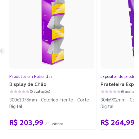
Produtos em Poliondas
Expositor de produt
Display de Chão
Prateleira Expo
(0 avaliações)
(0 avaliaçõe
300x1078mm - Colorido Frente - Corte
304x902mm - Color
Digital
Digital
R$ 203,99
R$ 264,99
/ 1 unidade
/