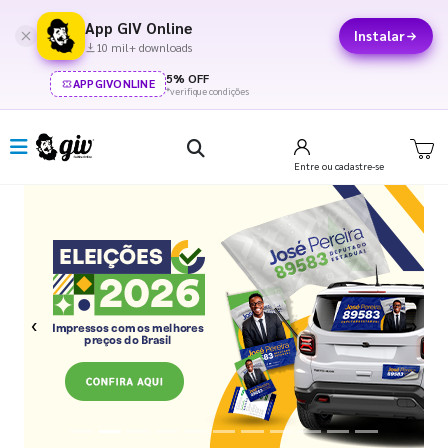
App GIV Online
Instalar
10 mil+ downloads
5% OFF
APPGIVONLINE
*verifique condições
Entre
ou cadastre-se
Previous
Next