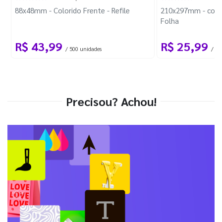
88x48mm - Colorido Frente - Refile
210x297mm - com 
Folha
R$ 43,99
R$ 25,99
/ 500 unidades
/ 1 
Precisou? Achou!