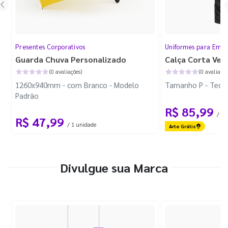
Presentes Corporativos
Uniformes para Empr
Guarda Chuva Personalizado
Calça Corta Ven
(0 avaliações)
(0 avaliaçõe
1260x940mm - com Branco - Modelo
Tamanho P - Tecid
Padrão
R$ 85,99
/ 1 
R$ 47,99
/ 1 unidade
Arte Grátis
Divulgue sua Marca