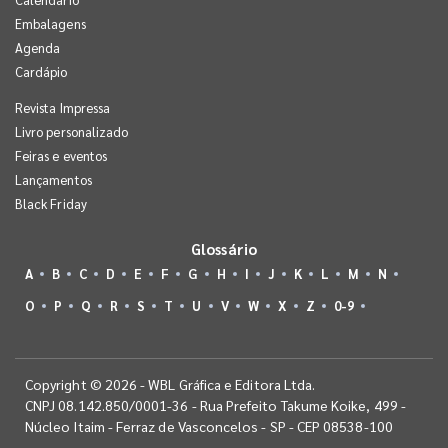
Embalagens
Agenda
Cardápio
Revista Impressa
Livro personalizado
Feiras e eventos
Lançamentos
Black Friday
Glossário
A
B
C
D
E
F
G
H
I
J
K
L
M
N
O
P
Q
R
S
T
U
V
W
X
Z
0-9
Copyright © 2026 - WBL Gráfica e Editora Ltda.
CNPJ 08.142.850/0001-36 - Rua Prefeito Takume Koike, 499 -
Núcleo Itaim - Ferraz de Vasconcelos - SP - CEP 08538-100