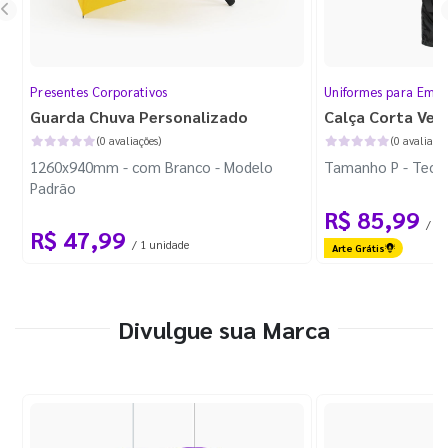
Presentes Corporativos
Uniformes para Empr
Guarda Chuva Personalizado
Calça Corta Ven
(0 avaliações)
(0 avaliaçõe
1260x940mm - com Branco - Modelo
Tamanho P - Tecid
Padrão
R$ 85,99
/ 1 
R$ 47,99
/ 1 unidade
Arte Grátis
Divulgue sua Marca