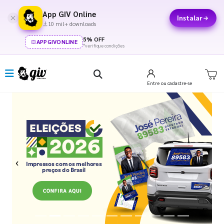
App GIV Online
Instalar
10 mil+ downloads
5% OFF
APPGIVONLINE
*verifique condições
Entre
ou cadastre-se
Previous
Next