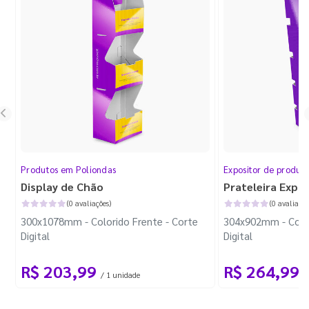
Produtos em Poliondas
Expositor de produt
Display de Chão
Prateleira Expo
(0 avaliações)
(0 avaliaçõe
300x1078mm - Colorido Frente - Corte
304x902mm - Color
Digital
Digital
R$ 203,99
R$ 264,99
/ 1 unidade
/