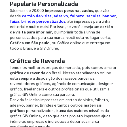
Papelaria Personalizada
São mais de 20.000
impressos personalizados
, que vão
desde
cartão de visita
,
adesivo
,
folheto
,
sacolas
,
banner
,
faixa
,
brindes personalizados
, até impressos para linha
editorial e muito mais! Por isso, se você deseja um
cartão
de visita para imprimir
, ou imprimir toda a linha de
personalizados para sua marca, você está no lugar certo,
Gráfica em São paulo
, ou Gráfica online que entrega em
todo o Brasil é a GIV Online,
Gráfica de Revenda
Temos os melhores preços do mercado, pois somos a maior
gráfica de revenda
do Brasil. Nosso atendimento online
está sempre à disposição dos nossos parceiros:
revendedores gráficos, agência de comunicação, designer
gráfico, freelancers e outros profissionais que utilizam a
gráfica GIV Online como sua parceira.
Dar vida às ideias impressas em cartão de visita, folheto,
adesivo, banner, Brindes e tantos outros
materiais
gráficos
personalizados, é uma das maiores missões da
gráfica GIV Online, visto que cada projeto impresso ajuda
inúmeras empresas e indivíduos a deixar sua marca
espalhada pelo mundo.