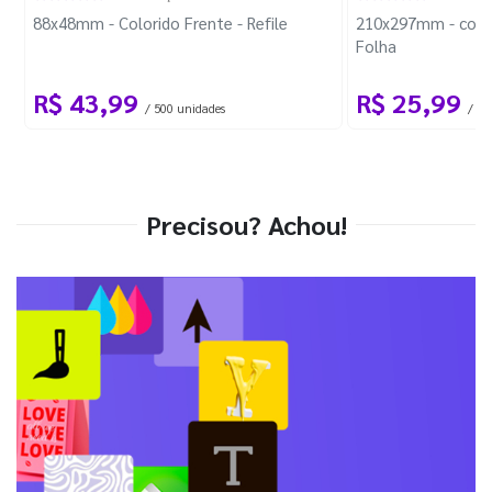
88x48mm - Colorido Frente - Refile
210x297mm - com 
Folha
R$ 43,99
R$ 25,99
/ 500 unidades
/ 1 
Precisou? Achou!