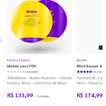
Feiras e Eventos
Banner
Móbile para PDV
Wind Banner Ki
(0 avaliações)
(24 avaliaçõ
300x300mm - Modelo Redondo - Colorido
Tamanho M - Faca 
Frente e Verso - Carretel Fio de Nylon
Verso - Dupla-Fac
com 100m - Faca Padrão
Plástica - Haste 
R$ 133,99
R$ 174,99
/ 5 unidades
/